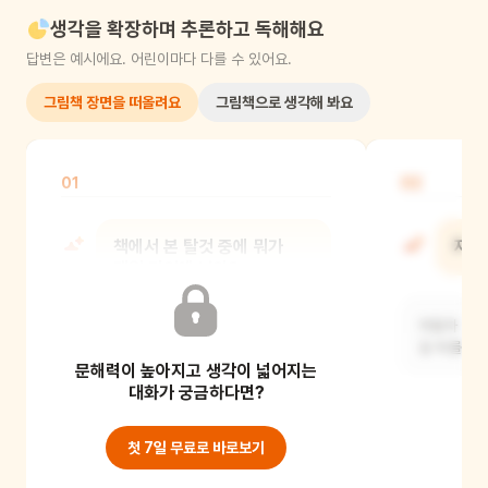
생각을 확장하며 추론하고 독해해요
답변은 예시에요. 어린이마다 다를 수 있어요.
그림책 장면을 떠올려요
그림책으로 생각해 봐요
01
02
책에서 본 탈것 중에 뭐가
자동
제일 기억에 남아?
자동차 옆에
저는 비행기가 제일 기억에 남아요.
길 위를 달
문해력이 높아지고 생각이 넓어지는
하늘을 날아다니는 모습이 멋져
보였어요.
대화가 궁금하다면?
첫 7일 무료로 바로보기