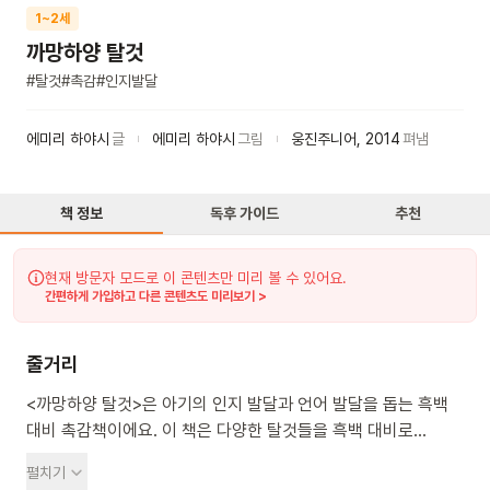
1~2세
까망하양 탈것
#
탈것
#
촉감
#
인지발달
에미리 하야시
글
에미리 하야시
그림
웅진주니어
,
2014
펴냄
책 정보
독후 가이드
추천
현재 방문자 모드로 이 콘텐츠만 미리 볼 수 있어요.
간편하게 가입하고 다른 콘텐츠도 미리보기 >
줄거리
<까망하양 탈것>은 아기의 인지 발달과 언어 발달을 돕는 흑백
대비 촉감책이에요. 이 책은 다양한 탈것들을 흑백 대비로
보여주며, 각 탈것의 특징적인 부분에 다양한 촉감을 더해 아기의
펼치기
시각과 촉각을 자극해요. 자동차와 길, 배와 물처럼 연관된