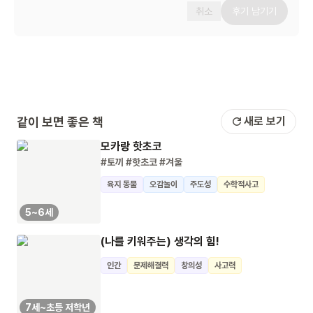
취소
후기 남기기
같이 보면 좋은 책
새로 보기
모카랑 핫초코
#토끼
#핫초코
#겨울
육지 동물
오감놀이
주도성
수학적사고
5~6세
(나를 키워주는) 생각의 힘!
인간
문제해결력
창의성
사고력
7세~초등 저학년