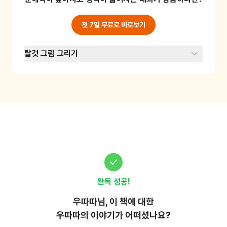
이는 소리와 탈것을 연결 지어 생각하는 능력을 
기를 수 있어요. 준비물: 탈것 소리 녹음기나 스마
트폰
첫 7일 무료로 바로보기
탈것 그림 그리기
완독 성공!
우따따
님, 이
책
에 대한
우따따의 이야기가 어떠셨나요?