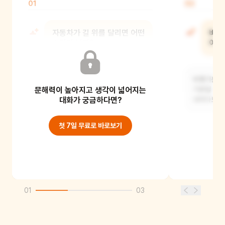
01
02
자동차가 길 위를 달리면 어떤
비행
소리가 날까?
어떨
자동차가 달릴 때는 '부릉부릉' 하는
비행기는 하
문해력이 높아지고 생각이 넓어지는
소리가 날 것 같아요. 바퀴가 굴러가는
기분일 것 
소리도 들릴
대화가 궁금하다면?
내려다보면
첫 7일 무료로 바로보기
01
03