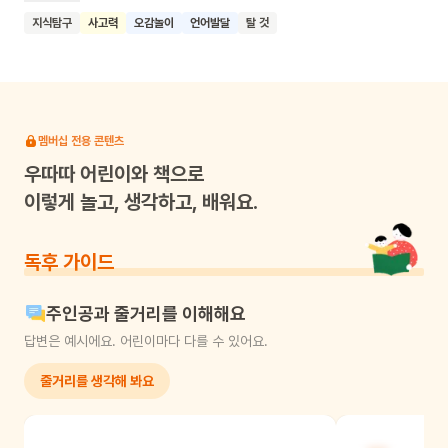
단어와 이미지를 함께 제시해 자연스러운 연상을 유도하고,
지식탐구
사고력
오감놀이
언어발달
탈 것
반복되는 리듬감 있는 문장으로 언어 발달을 돕습니다. 특히 눈에
띄는 점은 탈것들이 움직이는 공간(하늘, 땅, 바다, 우주)을 함께
제시해 아기의 상상력을 자극한다는 것이에요. 또한 책의
모서리를 둥글게 처리해 안전성을 높이고 친근감을 더했습니다.
이 책을 통해 아기들이 다양한 탈것과 그것들이 움직이는 공간에
멤버십 전용 콘텐츠
대해 인지하고, 풍부한 감각 경험을 통해 인지 능력과 언어
우따따
어린이와 책으로
능력이 발달하기를 기대할 수 있어요.
이렇게 놀고, 생각하고, 배워요.
독후 가이드
주인공과 줄거리를 이해해요
답변은 예시에요. 어린이마다 다를 수 있어요.
줄거리를 생각해 봐요