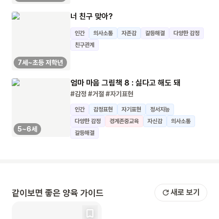
너 친구 맞아?
인간
의사소통
자존감
갈등해결
다양한 감정
친구관계
7세~초등 저학년
엄마 마음 그림책 8 : 싫다고 해도 돼
#감정
#거절
#자기표현
인간
감정표현
자기표현
정서지능
다양한 감정
경계존중교육
자신감
의사소통
5~6세
갈등해결
같이보면 좋은 양육 가이드
새로 보기