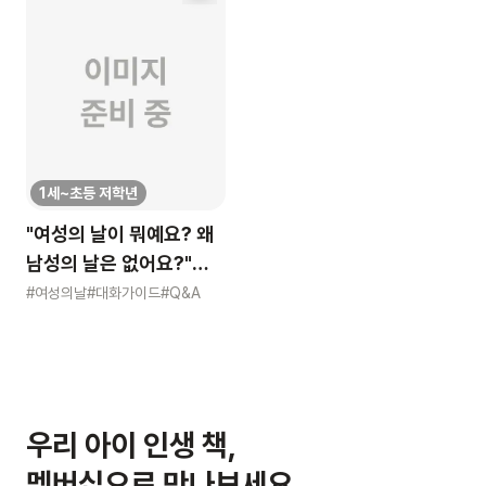
1세~초등 저학년
"여성의 날이 뭐예요? 왜
남성의 날은 없어요?"
묻는 어린이에게 이렇게
#여성의날
#대화가이드
#Q&A
알려주세요
우리 아이 인생 책,
멤버십으로 만나보세요.