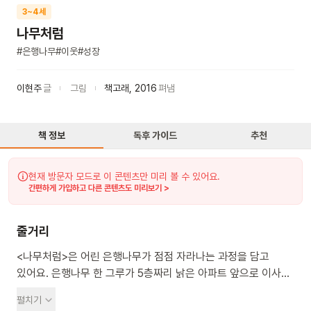
3~4세
나무처럼
#
은행나무
#
이웃
#
성장
이현주
글
그림
책고래
,
2016
펴냄
책 정보
독후 가이드
추천
현재 방문자 모드로 이 콘텐츠만 미리 볼 수 있어요.
간편하게 가입하고 다른 콘텐츠도 미리보기 >
줄거리
<나무처럼>은 어린 은행나무가 점점 자라나는 과정을 담고
있어요. 은행나무 한 그루가 5층짜리 낡은 아파트 앞으로 이사를
왔어요. 열 살인 은행나무는 아파트 1층 높이밖에 되지 않았지요.
펼치기
시간이 흐를수록 은행나무는 점점 자라서 1층의 피아노 교습소,