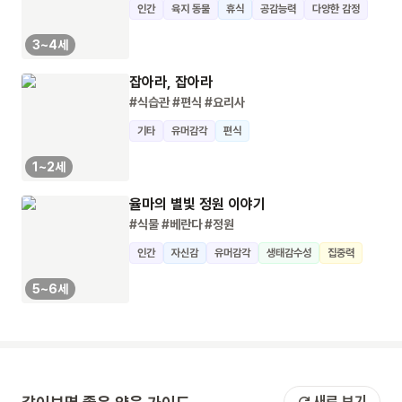
인간
육지 동물
휴식
공감능력
다양한 감정
3~4세
잡아라, 잡아라
#식습관
#편식
#요리사
기타
유머감각
편식
1~2세
율마의 별빛 정원 이야기
#식물
#베란다
#정원
인간
자신감
유머감각
생태감수성
집중력
5~6세
새로 보기