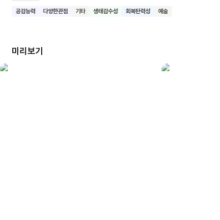
2층의 화가 아저씨, 3층의 콩이 가족, 4층의 홀로 있는 할머니를
공감능력
다양한관점
기타
생태감수성
회복탄력성
예술
만납니다. 마침내 아무도 없는 5층을 넘어, 더욱 넓고 다양한
세계를 마주하게 되지요. 우리 함께 이 책, <나무처럼>을 읽고
우리는 언제나 다양한 존재들과 ‘함께’ 있다는 사실을 알고,
미리보기
그들에 대한 사랑과 관심을 키워보아요.