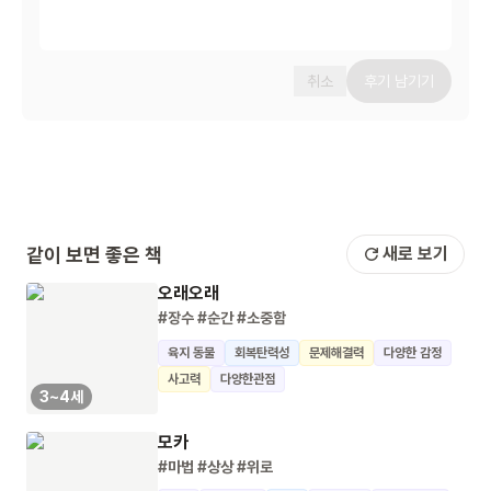
취소
후기 남기기
같이 보면 좋은 책
새로 보기
오래오래
#장수
#순간
#소중함
육지 동물
회복탄력성
문제해결력
다양한 감정
사고력
다양한관점
3~4세
모카
#마법
#상상
#위로