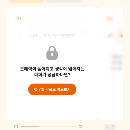
01
02
나무는 언제 행복해했지?
나무
2층집 아저씨가 자기 모습을 그린
4층집 할머
그림을 봤을 때, 콩이네 가족과 함께
보았을 때,
문해력이 높아지고 생각이 넓어지는
시간을 보낼 때요.
떠나갈 때 
대화가 궁금하다면?
첫 7일 무료로 바로보기
01
03