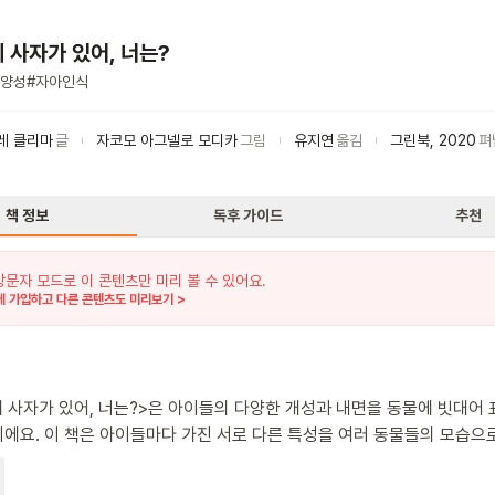
 사자가 있어, 너는?
양성
#
자아인식
레 클리마
글
자코모 아그넬로 모디카
그림
유지연
옮김
그린북
,
2020
펴
책 정보
독후 가이드
추천
방문자 모드로 이 콘텐츠만 미리 볼 수 있어요.
 가입하고 다른 콘텐츠도 미리보기 >
에 사자가 있어, 너는?>은 아이들의 다양한 개성과 내면을 동물에 빗대어
 다른 특성을 여러 동물들의 모습으로
. 활달한 아이, 수줍음 많은 아이, 혼자 있기 좋아하는 아이 등 다양한 
 고양이, 물고기, 파리, 사자, 두더지, 뱀장어, 고슴도치 등의 동물로 표현