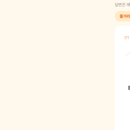
답변은 예
줄거리
01