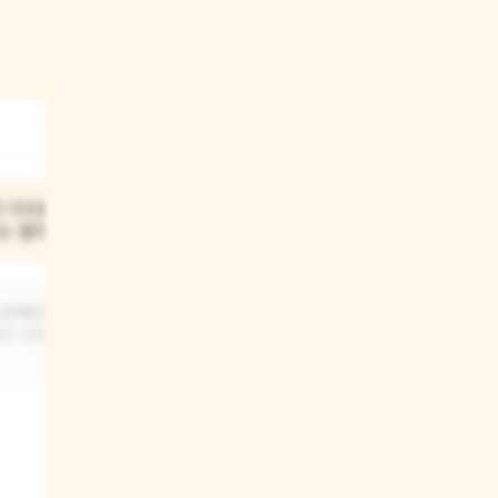
03
가 가시로
'두더지' 아이가 땅속 깊이
는 뭘까?
숨어 지내는 이유는 뭘까?
 상처받는 것이
'두더지' 아이는 아마도 세상이 조금
고 그러는 것
무섭거나 어렵게 느껴져서 그럴 수
있어요. 혼자만의