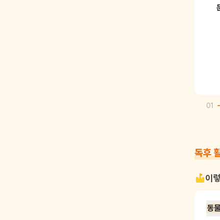
01
독후 
이렇
동물