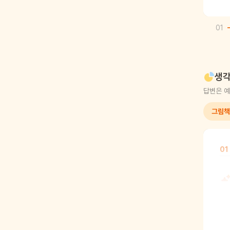
01
생각
답변은 예
그림책
01