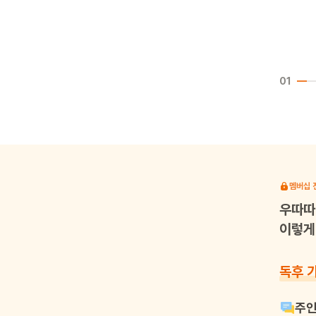
01
멤버십 
우따따
이렇게 
독후 
주인