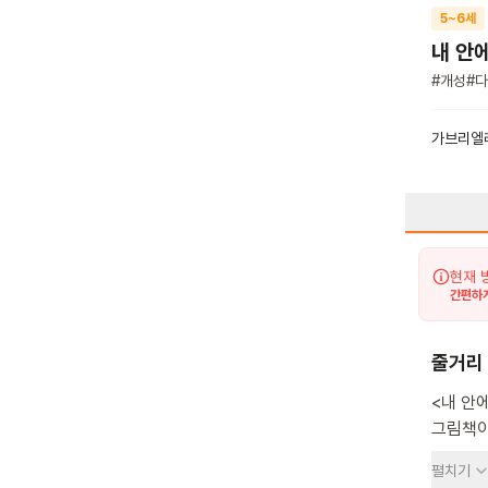
5~6세
내 안에
#
개성
#
다
가브리엘
현재 
간편하게
줄거리
<내 안
그림책이에요. 이 책은 아이들마다 가진 서로
비유해요
펼치기
아이들을