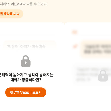
시에요. 어린이마다 다를 수 있어요.
를 생각해 봐요
02
'뱀장어' 아이가 미끌미끌
'고슴도치' 아이
손에 잡히지 않는 이유는
몸을 감싸는 이유
뭘까?
'고슴도치' 아이는 아마도
문해력이 높아지고 생각이 넓어지는
아마도 '뱀장어' 아이는 다른 사람들과
두려워서 자신을 보호하려
가까워지는 게 조금 두렵거나 어려울 수
대화가 궁금하다면?
같아요. 하
있어요. 그
첫 7일 무료로 바로보기