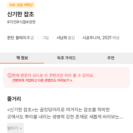
5세~초등 저학년
신기한 잡초
#
자연
#
식물
#
생명
퀸틴 블레이크
글
그림
서남희
옮김
시공주니어
,
2021
펴냄
책 정보
독후 가이드
추천
현재 방문자 모드로 이 콘텐츠만 미리 볼 수 있어요.
간편하게 가입하고 다른 콘텐츠도 미리보기 >
줄거리
<신기한 잡초>는 골칫덩어리로 여겨지는 잡초를 척박한
곳에서도 뿌리를 내리는 생명력 강한 존재로 새롭게 바라보는
그림책이에요. 세상이 메말라 가던 어느 날, 땅이 갈라지면서
펼치기
커다란 구멍이 생겨요. 그리고 메도스위트 가족은 하루아침에