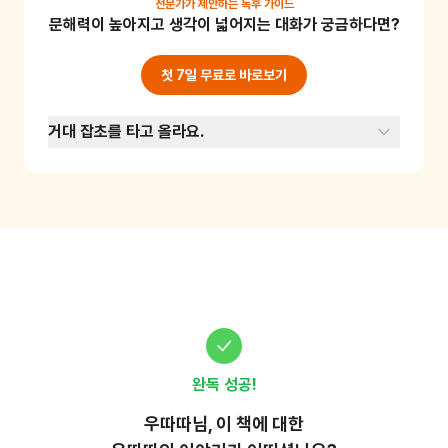
잔디 인형의 머리를 쑥쑥 길러보아요. 식물의 성
전문가가 제안하는
독후 가이드
문해력이 높아지고 생각이 넓어지는 대화가 궁금하다면?
장 과정에 대해 관찰해보고 책임감을 기를 수 있
는 놀이예요. 준비물: 잔디인형, 얼굴 꾸미기 재료
첫 7일 무료로 바로보기
거대 잡초를 타고 올라요.
완독 성공!
우따따
님, 이
책
에 대한