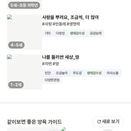
5세~초등 저학년
사랑을 뿌려요, 조금씩, 더 많이
#사랑
#민들레
#생명력
기타
다양성
생태감수성
공감능력
4~5세
나를 둘러싼 세상_땅
#자연
#땅
인간
오감놀이
주도성
생태감수성
의사소통
다양한관점
1~2세
같이보면 좋은 양육 가이드
새로 보기