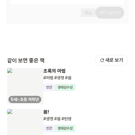
취소
후기 남기기
같이 보면 좋은 책
새로 보기
초록의 마법
#마법
#생명
#봄
인간
생태감수성
5세~초등 저학년
봄!
#생명
#봄
#탄생
인간
생태감수성