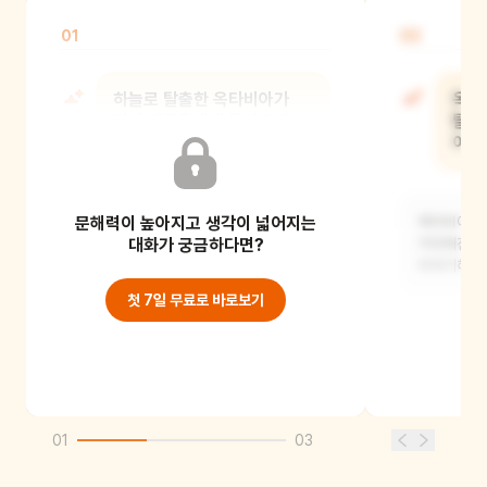
01
02
하늘로 탈출한 옥타비아가
옥타
다시 가족들에게 돌아오며
탈출
물고 온 것은 뭐였을까?
어떤
가족들은 그것을
문해력이 높아지고 생각이 넓어지는
옥타비아가 
옥타비아는 씨앗을 물고 돌아왔어요.
대화가 궁금하다면?
거대해진 잡
가족들은 돌바닥 좁은 틈 안에 씨앗을
이야기해 
심었지요. 씨앗은
첫 7일 무료로 바로보기
01
03