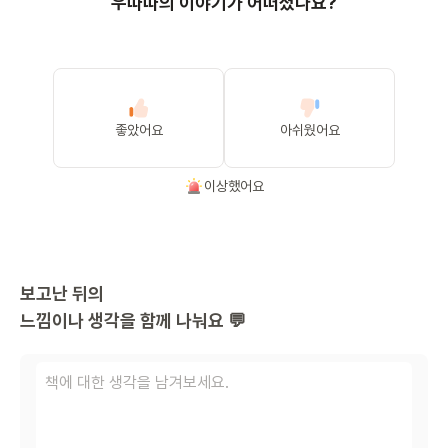
우따따의 이야기가 어떠셨나요?
좋았어요
아쉬웠어요
이상했어요
보고난 뒤의
느낌이나 생각을 함께 나눠요 💬