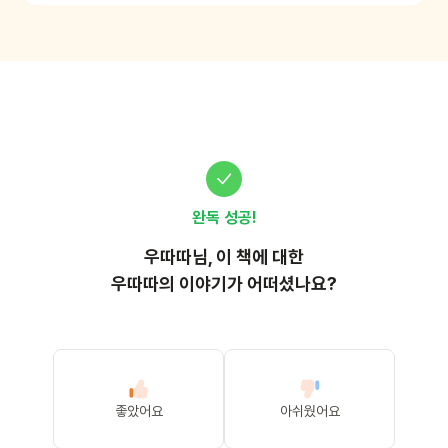
완독 성공!
우따따
님, 이
책
에 대한
우따따의 이야기가 어떠셨나요?
좋았어요
아쉬웠어요