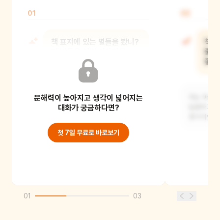
01
02
책 표지에 있는 별들을 봤니?
책 제
저 별들은 어떤 이야기를
좋아'
들려주고 싶어할까?
좋아
문해력이 높아지고 생각이 넓어지는
별들이 반짝반짝 빛나면서 "우리는
저는 아이스
밤하늘에서 너희를 지켜보고 있어"라고
대화가 궁금하다면?
달콤하고 시
말하고 싶어할 것
좋아져요.
첫 7일 무료로 바로보기
01
03