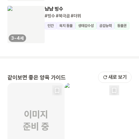
냠냠 빙수
#빙수
#북극곰
#더위
인간
육지 동물
생태감수성
공감능력
동물권
3~4세
같이보면 좋은 양육 가이드
새로 보기