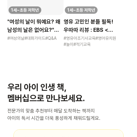
1세~초등 저학년
1세~초등 저학년
"여성의 날이 뭐예요? 왜
영유 고민인 분들 필독!
남성의 날은 없어요?"
우따따 리뷰 : EBS <
묻는 어린이에게 이렇게
영유아 사교육 보고서>
#여성의날
#대화가이드
#Q&A
#영유아조기사교육
#영어유치원
#놀이
#적기교육
알려주세요
우리 아이 인생 책,
멤버십으로 만나보세요.
전문가의 맞춤 추천부터 매달 도착하는 책까지
아이의 독서 시간을 더욱 풍성하게 채워드릴게요.