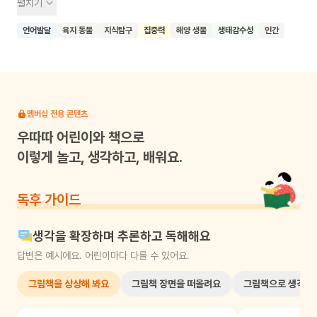
펼치기
소개해요. 씨앗, 물고기, 사람, 별 등을 차례로 보여주며 각각의
특징을 간단하게 설명하고 "난 참 좋아"라는 문장을 반복해요. 이
언어발달
육지 동물
지식탐구
집중력
해양 생물
생태감수성
인간
책의 특별한 점은 콜라주 기법과 섬유 미술을 활용한 독특한
일러스트레이션이에요. 천의 질감과 자수의 느낌을 살린
그림들이 아이들의 호기심을 자극하고 책을 더욱 풍성하게
만들어줘요. 이 책을 읽은 어린이들이 주변 세상을 더 자세히
관찰하고, 일상적인 것들에 대해서도 감사하고 사랑하는 마음을
멤버십 전용 콘텐츠
갖게 되기를 기대해요. 또한 간단하지만 리듬감 있는 문장을 통해
우따따
어린이와 책으로
언어 표현력도 자연스럽게 향상되길 바라요.
이렇게 놀고, 생각하고, 배워요.
독후 가이드
생각을 확장하며 추론하고 독해해요
답변은 예시에요. 어린이마다 다를 수 있어요.
그림책을 상상해 봐요
그림책 장면을 떠올려요
그림책으로 생각해