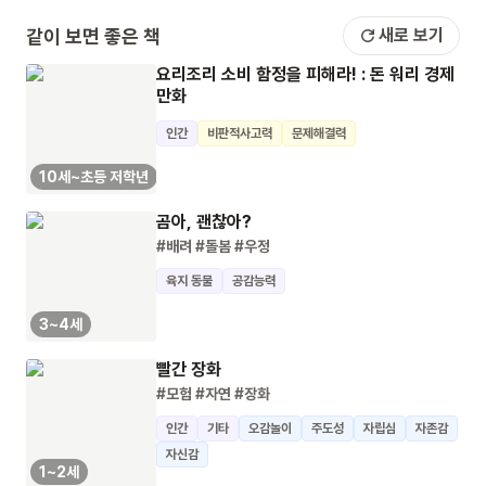
같이 보면 좋은 책
새로 보기
요리조리 소비 함정을 피해라! : 돈 워리 경제
만화
인간
비판적사고력
문제해결력
10세~초등 저학년
곰아, 괜찮아?
#배려
#돌봄
#우정
육지 동물
공감능력
3~4세
빨간 장화
#모험
#자연
#장화
인간
기타
오감놀이
주도성
자립심
자존감
자신감
1~2세