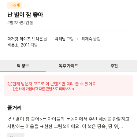
1~2세
난 별이 참 좋아
#
별
#
자연
#
관찰
마거릿 와이즈 브라운
글
박해남
그림
최재숙
옮김
비룡소
,
2011
펴냄
책 정보
독후 가이드
추천
현재 방문자 모드로 이 콘텐츠만 미리 볼 수 있어요.
간편하게 가입하고 다른 콘텐츠도 미리보기 >
줄거리
<난 별이 참 좋아>는 아이들의 눈높이에서 주변 세상을 관찰하고
사랑하는 마음을 표현한 그림책이에요. 이 책은 땅속, 땅 위,
물속, 하늘 등 우리 주변 환경에 있는 다양한 사물과 생명체를