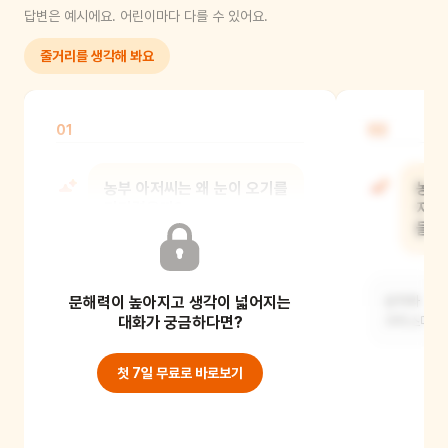
답변은 예시에요. 어린이마다 다를 수 있어요.
줄거리를 생각해 봐요
01
02
농부 아저씨는 왜 눈이 오기를
농부
기다렸을까?
자루
들어
아마도 크리스마스를 더 특별하고
문해력이 높아지고 생각이 넓어지는
아름답게 만들고 싶어서 눈이 오기를
상자와 자루
기다렸을 거예요.
대화가 궁금하다면?
크리스마스 
첫 7일 무료로 바로보기