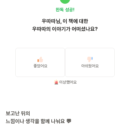
완독 성공!
우따따
님, 이
책
에 대한
우따따의 이야기가 어떠셨나요?
좋았어요
아쉬웠어요
이상했어요
보고난 뒤의
느낌이나 생각을 함께 나눠요 💬