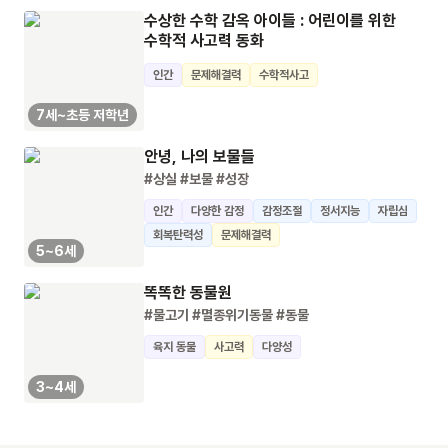
수상한 수학 감옥 아이들 : 어린이를 위한
수학적 사고력 동화
인간
문제해결력
수학적사고
7세~초등 저학년
안녕, 나의 보물들
#상실
#보물
#성장
인간
다양한 감정
감정조절
정서지능
자립심
회복탄력성
문제해결력
5~6세
똑똑한 동물원
#물고기
#멸종위기동물
#동물
육지 동물
사고력
다양성
3~4세