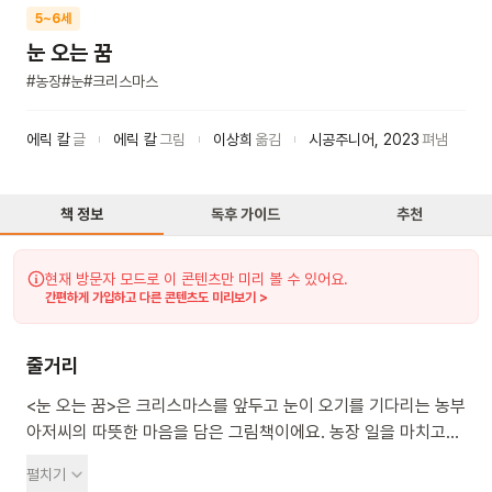
5~6세
눈 오는 꿈
#
농장
#
눈
#
크리스마스
에릭 칼
글
에릭 칼
그림
이상희
옮김
시공주니어
,
2023
펴냄
책 정보
독후 가이드
추천
현재 방문자 모드로 이 콘텐츠만 미리 볼 수 있어요.
간편하게 가입하고 다른 콘텐츠도 미리보기 >
줄거리
<눈 오는 꿈>은 크리스마스를 앞두고 눈이 오기를 기다리는 농부
아저씨의 따뜻한 마음을 담은 그림책이에요. 농장 일을 마치고
돌아온 농부 아저씨가 의자에서 잠이 들어요. 꿈에서 눈이 내리는
펼치기
모습을 보고 깨어나니 정말 눈이 와 있어요. 아저씨는 서둘러