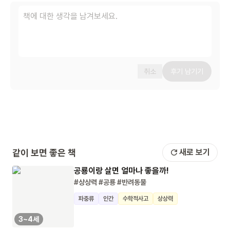
취소
후기 남기기
같이 보면 좋은 책
새로 보기
공룡이랑 살면 얼마나 좋을까!
#상상력
#공룡
#반려동물
파충류
인간
수학적사고
상상력
3~4세