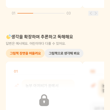
01
03
생각을 확장하며 추론하고 독해해요
답변은 예시에요. 어린이마다 다를 수 있어요.
그림책 장면을 떠올려요
그림책으로 생각해 봐요
01
02
농부 아저씨가 꿈에서
농부
깨어났을 때 창밖에 뭐가 와
뭘 
있었어?
농부 아저씨