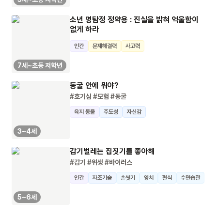
소년 명탐정 정약용 : 진실을 밝혀 억울함이
없게 하라
인간
문제해결력
사고력
7세~초등 저학년
동굴 안에 뭐야?
#호기심
#모험
#동굴
육지 동물
주도성
자신감
3~4세
감기벌레는 집짓기를 좋아해
#감기
#위생
#바이러스
인간
자조기술
손씻기
양치
편식
수면습관
5~6세