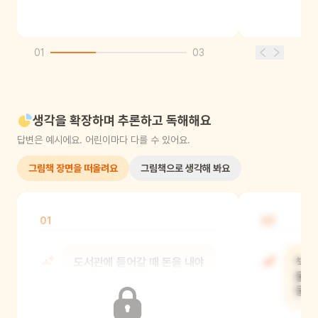
01
03
생각을 확장하며 추론하고 독해해요
답변은 예시에요. 어린이마다 다를 수 있어요.
그림책 장면을 떠올려요
그림책으로 생각해 봐요
01
02
도서관에 들어갈 때 돈을 내야
책에
한다고 한 사람은 누구였어?
물건
물건