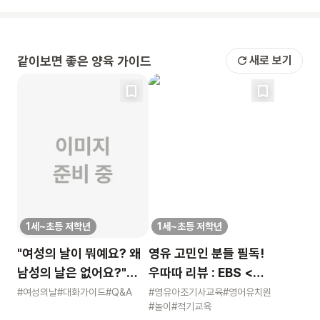
같이보면 좋은 양육 가이드
새로 보기
1세~초등 저학년
1세~초등 저학년
"여성의 날이 뭐예요? 왜
영유 고민인 분들 필독!
남성의 날은 없어요?"
우따따 리뷰 : EBS <
묻는 어린이에게 이렇게
영유아 사교육 보고서>
#여성의날
#대화가이드
#Q&A
#영유아조기사교육
#영어유치원
#놀이
#적기교육
알려주세요