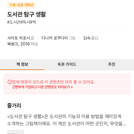
7세~초등 저학년
도서관 탐구 생활
#
도서관
#
독서
#
책
사이토 히로시
글
다나카 로쿠다이
그림
김숙
옮김
북뱅크
,
2016
펴냄
책 정보
독후 가이드
추천
현재 방문자 모드로 이 콘텐츠만 미리 볼 수 있어요.
간편하게 가입하고 다른 콘텐츠도 미리보기 >
줄거리
<도서관 탐구 생활>은 도서관의 기능과 이용 방법을 재미있게
소개하는 그림책이에요. 이 책은 도서관이 어떤 곳인지, 무엇을
할 수 있는지 알려줘요. 책 찾는 법, 빌리는 법부터 도서관에 있는