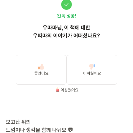
완독 성공!
우따따
님, 이
책
에 대한
우따따의 이야기가 어떠셨나요?
좋았어요
아쉬웠어요
이상했어요
보고난 뒤의
느낌이나 생각을 함께 나눠요 💬