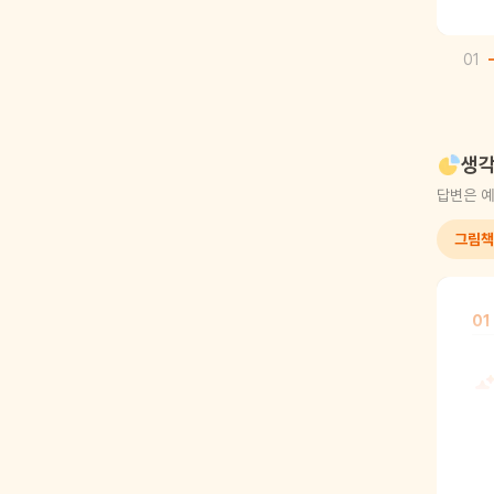
01
생각
답변은 예
그림책
01