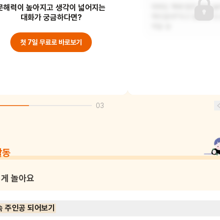
문해력이 높아지고 생각이 넓어지는
쥐가 용을 물리치려고 책을 무기로
아마도 책에 맞은 용이 놀
사용한 것 같아요. 책으로 용을 때리거나
대화가 궁금하다면?
책이잖아!"라고 말했을 것
놀라게 해서 도
책을 잘
첫 7일 무료로 바로보기
03
활동
게 놀아요
속 주인공 되어보기