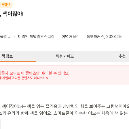
 저학년
, 책이잖아!
파울리
글
미리엄 체델리우스
그림
이명아
옮김
쌤앤파커스
,
2023
펴냄
책 정보
독후 가이드
추천
방문자 모드로 이 콘텐츠만 미리 볼 수 있어요.
 가입하고 다른 콘텐츠도 미리보기 >
, 책이잖아!>는 책을 읽는 즐거움과 상상력의 힘을 보여주는 그림책이에요
조카 유리가 함께 책을 읽어요. 스마트폰에 익숙한 이모는 처음에 책 읽는
, 유리의 도움으로 점점 이야기에 빠져들어요. 책 속 이야기는 작은 쥐가
 내용이에요. 이 책의 특별한 점은 책을 읽는 사람들의 반응과 책 속