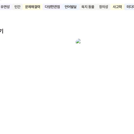
 잘 어우러져 있다는 거예요. 또, 우리가 알고 있는 상식을 뒤집는 재미
유연성
인간
문제해결력
다양한관점
언어발달
육지 동물
창의성
사고력
미디
 어린이들이 책 읽기의 즐거움을 느끼고, 상상력을
펼치며, 다양한 관점에서 생각해 보는 습관을 기르기를 기대해요.
기