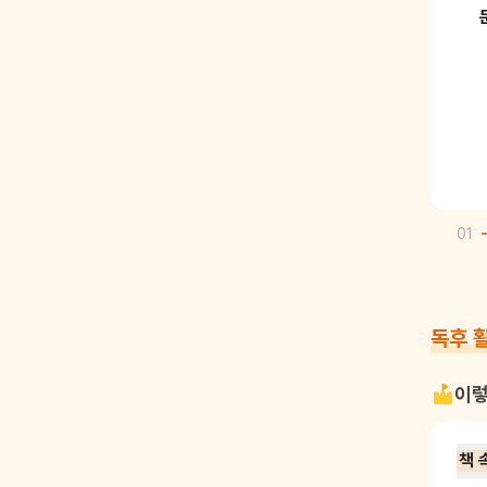
01
독후 
이렇
책 