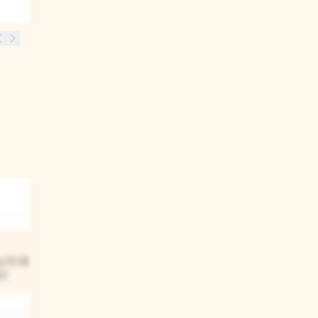
03
표지에 있는 쥐와 용 말고
누가 이런
다른 캐릭터도 나올 것 같아?
아?
네, 다른 캐릭터들도 나올 것 같아요.