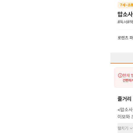
7세~초등
맙소사
#
독서
#
책
로렌츠 
현재 
간편하게
줄거리
<맙소사
이모와 
모르지만
펼치기
괴물과 용을 물리치는