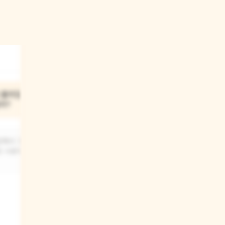
03
 물리칠 수
이모와 유리가 책을 읽으면서
까?
점점 더 가까이 붙어 앉은
이유는 뭘까?
감해서 그랬을
로 사용하는
책 속 이야기가 점점 긴장되고
무서워져서 서로에게 의지하고 싶었을
거예요. 또, 이야기에