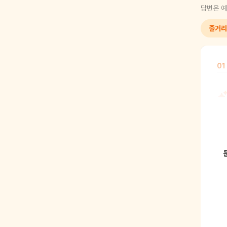
답변은 예
줄거리
01