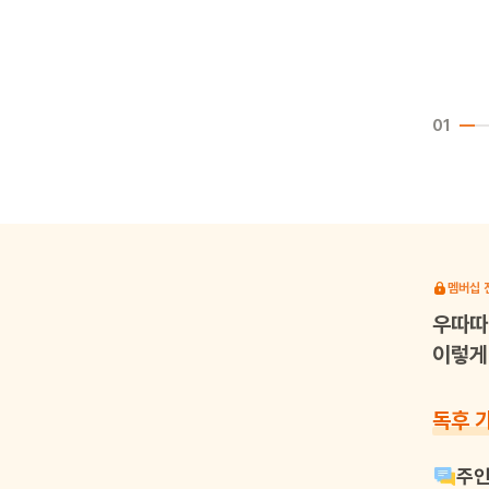
01
멤버십 
우따따
이렇게 
독후 
주인