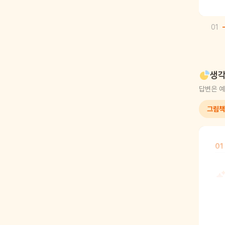
01
생각
답변은 예
그림책
01