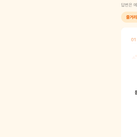
답변은 예
줄거리
01