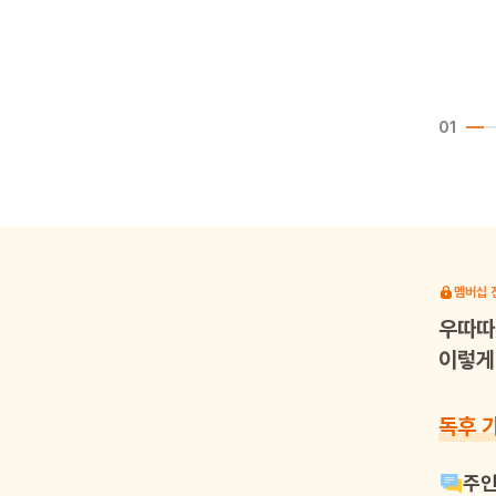
01
멤버십 
우따따
이렇게 
독후 
주인