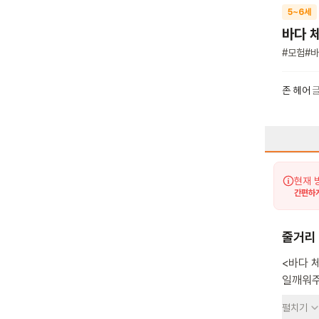
5~6세
바다 
#
모험
#
바
존 헤어
현재 
간편하게
줄거리
<바다 
일깨워주는 그림책이에요.
바닷속으
펼치기
열수분출