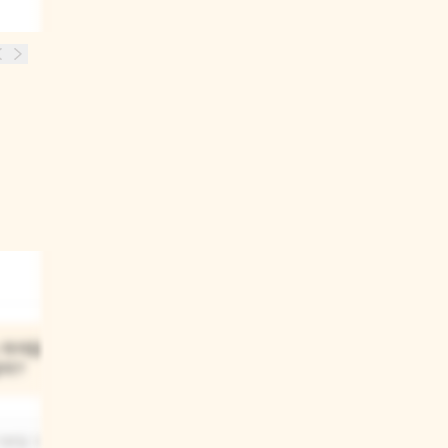
03
 아이들은
바다 속에서 어떤 걸 보게
같아?
될까?
기분일 것
바다 속에서는 형형색색의 물고기들,