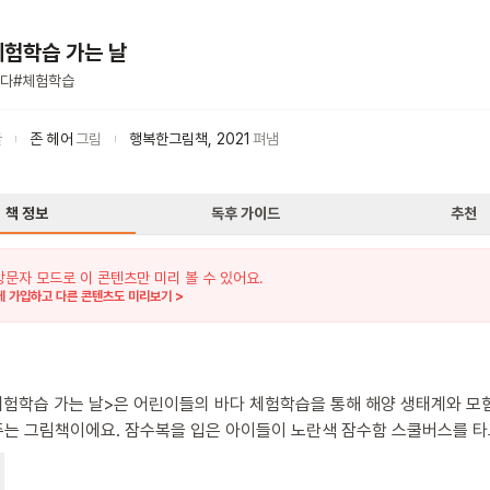
체험학습 가는 날
다
#
체험학습
글
존 헤어
그림
행복한그림책
,
2021
펴냄
책 정보
독후 가이드
추천
방문자 모드로 이 콘텐츠만 미리 볼 수 있어요.
 가입하고 다른 콘텐츠도 미리보기 >
체험학습 가는 날>은 어린이들의 바다 체험학습을 통해 해양 생태계와 모
 잠수복을 입은 아이들이 노란색 잠수함 스쿨버스를 타고
로 체험학습을 떠나요. 선생님의 설명을 들으며 신기한 바다 생물들과
공, 침몰한 배 등을 관찰해요. 그런데 한 친구가 보물 상자를 발견하고 