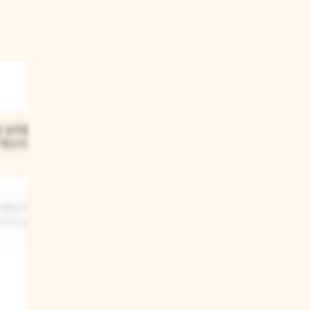
03
물 상자를
선생님은 왜 아이들을 데리고
 찍으려고
바다 체험학습을 갔을까?
선생님은 아이들에게 바다의 신비로움과
신기하고 특별한
중요성을 직접 체험하게 해주고 싶었을
남기고 싶었을
거예요. 책으로