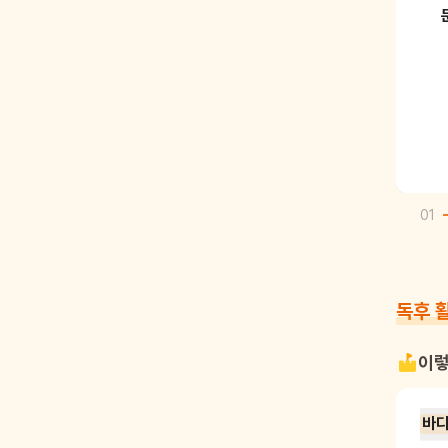
01
독후 
이렇
바다