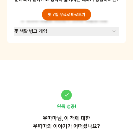
3. 나뭇가지로 줄기를 만들고, 나뭇잎으로 잎을 
표현해요.

4. 꽃잎이나 작은 열매로 꽃을 만들어요.

첫 7일 무료로 바로보기
5. 완성된 작품을 감상하고 서로의 작품에 대해 
이야기 나눠보세요.

꽃 색깔 빙고 게임
이 놀이를 통해 어린이들은 자연물의 색과 모양을 
관찰하고, 창의력을 발휘하여 꽃을 표현할 수 있
어요. 또한 자연과 가까워지는 경험을 할 수 있답
니다.

(준비물: 나뭇가지, 나뭇잎, 꽃잎, 열매 등 다양한 
자연물)
완독 성공!
우따따
님, 이
책
에 대한
우따따의 이야기가 어떠셨나요?