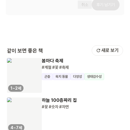
취소
후기 남기기
같이 보면 좋은 책
새로 보기
봄마다 축제
#계절
#꽃
#축제
곤충
육지 동물
다양성
생태감수성
1~2세
하늘 100층짜리 집
#꽃
#숫자
#자연
4~7세