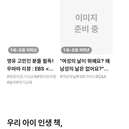
1세~초등 저학년
1세~초등 저학년
영유 고민인 분들 필독!
"여성의 날이 뭐예요? 왜
우따따 리뷰 : EBS <
남성의 날은 없어요?"
영유아 사교육 보고서>
묻는 어린이에게 이렇게
#영유아조기사교육
#영어유치원
#여성의날
#대화가이드
#Q&A
#놀이
#적기교육
알려주세요
우리 아이 인생 책,