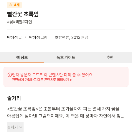
3~4세
빨간꽃 초록잎
#
꽃
#
색깔
#
자연
탁혜정
글
탁혜정
그림
초방책방
,
2013
펴냄
책 정보
독후 가이드
추천
현재 방문자 모드로 이 콘텐츠만 미리 볼 수 있어요.
간편하게 가입하고 다른 콘텐츠도 미리보기 >
줄거리
<빨간꽃 초록잎>은 초봄부터 초가을까지 피는 열세 가지 꽃을
아름답게 담아낸 그림책이에요. 이 책은 매 장마다 자연에서 찾은
열세 가지 색깔의 빨간꽃과 초록잎을 보여줘요. 독특한 느낌의
펼치기
그림은 우리 고유의 색을 섬세하게 표현했어요. 특히 눈에 띄는