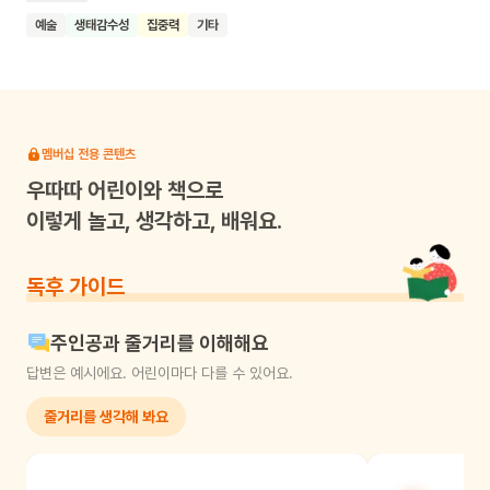
점은 각 꽃의 빨간색과 초록색 잎의 대비를 통해 자연의
예술
생태감수성
집중력
기타
아름다움을 강조한 것이에요. 이 책을 읽은 어린이들이 자연의
아름다움에 대해 더 관심을 갖고, 꽃과 식물의 다양한 색깔과
모양을 주의 깊게 관찰하는 습관을 기르기를 기대해요. 또한
계절의 변화에 따른 자연의 모습을 인식하고 감상하는 능력이
향상되기를 바라요.
멤버십 전용 콘텐츠
우따따
어린이와 책으로
이렇게 놀고, 생각하고, 배워요.
독후 가이드
주인공과 줄거리를 이해해요
답변은 예시에요. 어린이마다 다를 수 있어요.
줄거리를 생각해 봐요