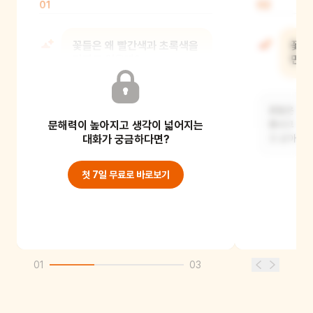
01
02
꽃들은 왜 빨간색과 초록색을
꽃들
가지고 있을까?
만들
꽃들이 빨간색을 가진 이유는 아마도
꽃들은 아마
문해력이 높아지고 생각이 넓어지는
벌이나 나비를 유혹해서 꽃가루받이를
뽐내고 싶은
하기 위해서일 거예
대화가 궁금하다면?
것 같아요.
첫 7일 무료로 바로보기
01
03