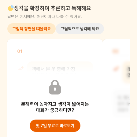
생각을 확장하며 추론하고 독해해요
답변은 예시에요. 어린이마다 다를 수 있어요.
그림책 장면을 떠올려요
그림책으로 생각해 봐요
01
02
책에서 본 꽃 중에 가장
꽃들
기억에 남는 꽃은 뭐야?
말고
제가 가장 기억에 남는 꽃은 (예: 개나리)
네, 빨간색 
문해력이 높아지고 생각이 넓어지는
예요. 노란색 꽃잎이 정말 예쁘고 봄을
등의 꽃들도
알리는
대화가 궁금하다면?
꽃들이
첫 7일 무료로 바로보기