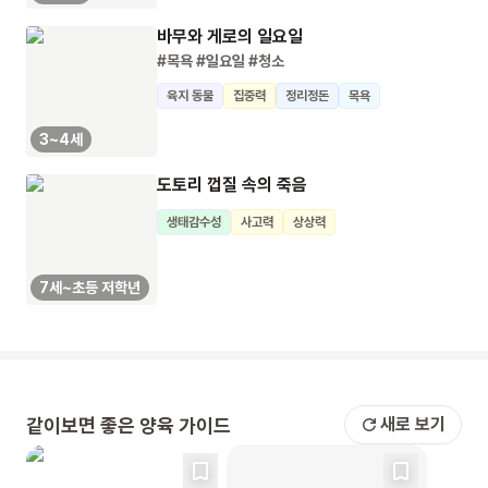
바무와 게로의 일요일
#목욕
#일요일
#청소
육지 동물
집중력
정리정돈
목욕
3~4세
도토리 껍질 속의 죽음
생태감수성
사고력
상상력
7세~초등 저학년
같이보면 좋은 양육 가이드
새로 보기