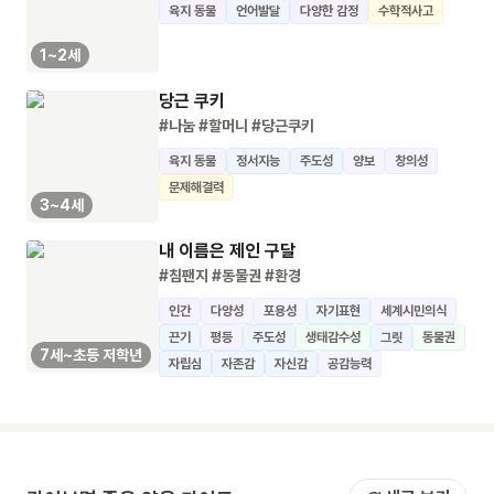
육지 동물
언어발달
다양한 감정
수학적사고
1~2세
당근 쿠키
#나눔
#할머니
#당근쿠키
육지 동물
정서지능
주도성
양보
창의성
문제해결력
3~4세
내 이름은 제인 구달
#침팬지
#동물권
#환경
인간
다양성
포용성
자기표현
세계시민의식
끈기
평등
주도성
생태감수성
그릿
동물권
7세~초등 저학년
자립심
자존감
자신감
공감능력