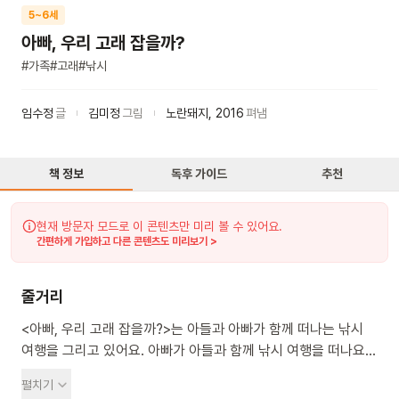
5~6세
아빠, 우리 고래 잡을까?
#
가족
#
고래
#
낚시
임수정
글
김미정
그림
노란돼지
,
2016
펴냄
책 정보
독후 가이드
추천
현재 방문자 모드로 이 콘텐츠만 미리 볼 수 있어요.
간편하게 가입하고 다른 콘텐츠도 미리보기 >
줄거리
<아빠, 우리 고래 잡을까?>는 아들과 아빠가 함께 떠나는 낚시
여행을 그리고 있어요. 아빠가 아들과 함께 낚시 여행을 떠나요.
아들은 동생이 태어난 뒤 엄마의 사랑을 빼앗겼다고 생각하며
펼치기
속상해하지요. 아빠는 낚시를 하면서 아들의 이야기를 들어주고,