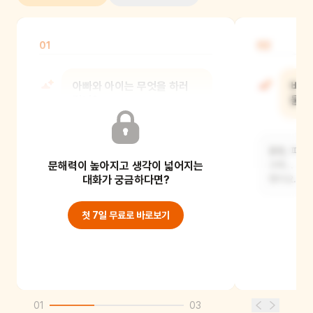
01
02
아빠와 아이는 무엇을 하러
바다
갔니?
물고
함께 바다낚시를 하러 갔어요.
물뱀, 피라
문해력이 높아지고 생각이 넓어지는
고래... 
대화가 궁금하다면?
했어요.
첫 7일 무료로 바로보기
01
03