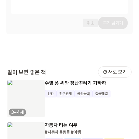
취소
후기 남기기
같이 보면 좋은 책
새로 보기
수염 퐁 씨와 장난꾸러기 가하하
인간
친구관계
공감능력
갈등해결
3~4세
자동차 타는 여우
#자동차
#동물
#여행