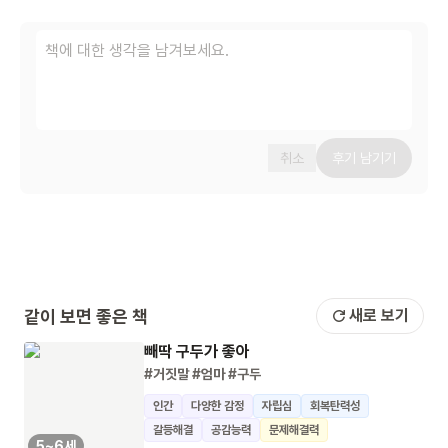
취소
후기 남기기
같이 보면 좋은 책
새로 보기
빼딱 구두가 좋아
#거짓말
#엄마
#구두
인간
다양한 감정
자립심
회복탄력성
갈등해결
공감능력
문제해결력
5~6세