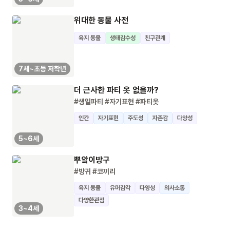
위대한 동물 사전
육지 동물
생태감수성
친구관계
7세~초등 저학년
더 근사한 파티 옷 없을까?
#생일파티
#자기표현
#파티옷
인간
자기표현
주도성
자존감
다양성
5~6세
뿌앜이방구
#방귀
#코끼리
육지 동물
유머감각
다양성
의사소통
다양한관점
3~4세