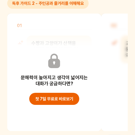
독후 가이드 2 - 주인공과 줄거리를 이해해요
01
02
수짱과 고양이가 산책을
고양
하다가 무엇을 발견했니?
풍선
되었
문해력이 높아지고 생각이 넓어지는
대화가 궁금하다면?
첫 7일 무료로 바로보기