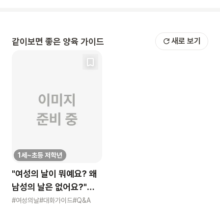
같이보면 좋은 양육 가이드
새로 보기
1세~초등 저학년
"여성의 날이 뭐예요? 왜
남성의 날은 없어요?"
묻는 어린이에게 이렇게
#여성의날
#대화가이드
#Q&A
알려주세요