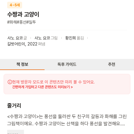
4~5세
수짱과 고양이
#
화해
#
풍선
#
질투
사노 요코
글
사노 요코
그림
황진희
옮김
길벗어린이
,
2022
펴냄
책 정보
독후 가이드
추천
현재 방문자 모드로 이 콘텐츠만 미리 볼 수 있어요.
간편하게 가입하고 다른 콘텐츠도 미리보기 >
줄거리
<수짱과 고양이>는 풍선을 둘러싼 두 친구의 갈등과 화해를 그린
그림책이에요. 수짱과 고양이는 산책을 하다 풍선을 발견해요.
고양이가 먼저 풍선을 잡지만, 수짱이 빼앗아 달아나 혼자