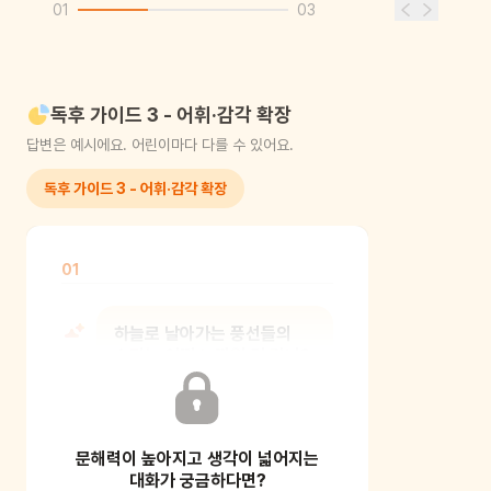
01
03
독후 가이드 3 - 어휘·감각 확장
답변은 예시에요. 어린이마다 다를 수 있어요.
독후 가이드 3 - 어휘·감각 확장
01
하늘로 날아가는 풍선들의
소리는 어떤 느낌일 것 같니?
감각적 전이, 즉 눈으로 본 것을 소리로
문해력이 높아지고 생각이 넓어지는
상상하는 활동이에요. 아이가 풍선이
날아가는 모습
대화가 궁금하다면?