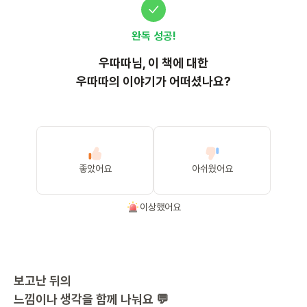
완독 성공!
우따따
님, 이
책
에 대한
우따따의 이야기가 어떠셨나요?
좋았어요
아쉬웠어요
이상했어요
보고난 뒤의
느낌이나 생각을 함께 나눠요 💬