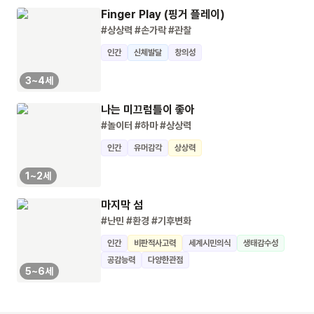
Finger Play (핑거 플레이)
#상상력
#손가락
#관찰
인간
신체발달
창의성
3~4세
나는 미끄럼틀이 좋아
#놀이터
#하마
#상상력
인간
유머감각
상상력
1~2세
마지막 섬
#난민
#환경
#기후변화
인간
비판적사고력
세계시민의식
생태감수성
공감능력
다양한관점
5~6세