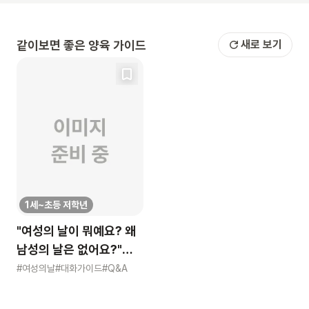
같이보면 좋은 양육 가이드
새로 보기
1세~초등 저학년
"여성의 날이 뭐예요? 왜
남성의 날은 없어요?"
묻는 어린이에게 이렇게
#여성의날
#대화가이드
#Q&A
알려주세요