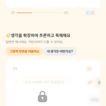
01
03
생각을 확장하며 추론하고 독해해요
답변은 예시에요. 어린이마다 다를 수 있어요.
그림책 장면을 떠올려요
내 생각은 어떤가요?
01
02
모자 주변에 어떤 동물들이
모자
나타났어?
모자는 빨간
다람쥐, 부엉이, 반딧불이, 두더지, 뱀,