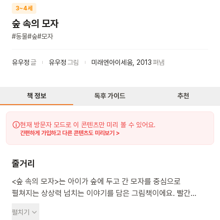
3~4세
숲 속의 모자
#
동물
#
숲
#
모자
유우정
글
유우정
그림
미래엔아이세움
,
2013
펴냄
책 정보
독후 가이드
추천
현재 방문자 모드로 이 콘텐츠만 미리 볼 수 있어요.
간편하게 가입하고 다른 콘텐츠도 미리보기 >
줄거리
<숲 속의 모자>는 아이가 숲에 두고 간 모자를 중심으로
펼쳐지는 상상력 넘치는 이야기를 담은 그림책이에요. 빨간
모자를 쓴 아이가 숲에 놀러 왔다가 모자를 두고 집에 가요. 밤이
펼치기
되자 숲 속 동물들이 하나씩 모자 주변으로 모여들어요. 다람쥐,