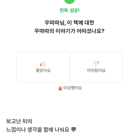
완독 성공!
우따따
님, 이
책
에 대한
우따따의 이야기가 어떠셨나요?
좋았어요
아쉬웠어요
이상했어요
보고난 뒤의
느낌이나 생각을 함께 나눠요 💬