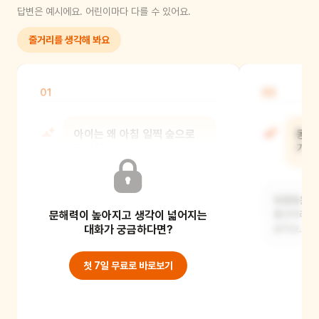
답변은 예시에요. 어린이마다 다를 수 있어요.
줄거리를 생각해 봐요
01
02
아이는 왜 아침 일찍 숲으로
동물
달려왔을까?
가졌
아이는 모자를 잃어버린 것을 깨닫고
동물들은 숲
문해력이 높아지고 생각이 넓어지는
찾으러 왔을 것 같아요.
물건이라 신
대화가 궁금하다면?
같아요.
첫 7일 무료로 바로보기