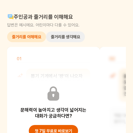
주인공과 줄거리를 이해해요
답변은 예시에요. 어린이마다 다를 수 있어요.
줄거리를 이해해요
줄거리를 생각해요
01
02
뽑기 기계에서 '꽝'이 나오자
율동
형 선동이는 동생 율동이에게
운이
뭐라고 했어?
알려
있었
문해력이 높아지고 생각이 넓어지는
율동이가 운이 나빠서 꽝이 나온 거라고
화를 냈어요.
대화가 궁금하다면?
책을 다시 
돌치기, 쥐
첫 7일 무료로 바로보기