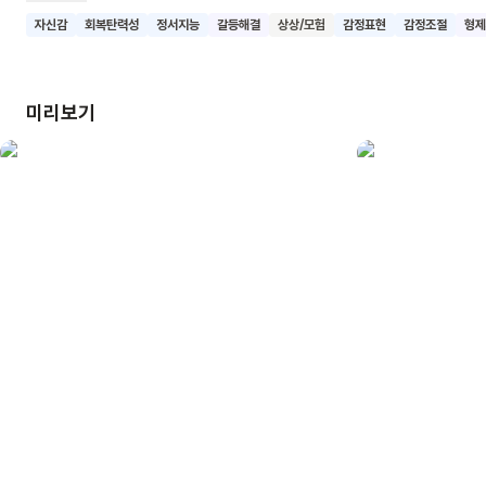
행운을 가져다주는 아홉 가지 전통 놀이를 함께하는
자신감
회복탄력성
정서지능
갈등해결
상상/모험
감정표현
감정조절
형제
프로젝트랍니다. 투호, 공기놀이, 제기차기, 줄넘기, 다리밟기,
쥐불놀이, 널뛰기, 풀 묻기, 돌치기⋯⋯ 여러분도 이 전통 놀이를
즐겨본 적이 있으신가요? <눈사람 사탕>을 읽으며 겨울에 즐길
미리보기
수 있는 우리 고유의 민속놀이를 알아보아요.