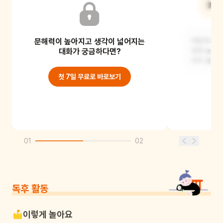
화해 했어?
놀이
문해력이 높아지고 생각이 넓어지는
경험을 떠올려 보며 갈등이 있을 때,
어린이가 알
바람직한 해결 방법이 무엇인지
대화가 궁금하다면?
전래 놀이를
이야기를 나누어요.
하며 즐거
첫 7일 무료로 바로보기
01
02
독후 활동
이렇게 놀아요