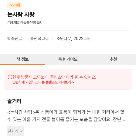
5~6세
눈사람 사탕
#
형제
#
겨울
#
전통놀이
박종진
글
송선옥
그림
소원나무
,
2022
펴냄
책 정보
독후 가이드
추천
현재 방문자 모드로 이 콘텐츠만 미리 볼 수 있어요.
간편하게 가입하고 다른 콘텐츠도 미리보기 >
줄거리
<눈사람 사탕>은 선동이와 율동이 형제가 눈 내린 거리에서 할
수 있는 아홉 가지 전통 놀이를 즐기는 모습을 담았어요. 장난감
뽑기 기계에서 자꾸 '꽝'에 걸려 속상해하는 동생 율동이를 위해,
펼치기
선동이는 행운 불러오기 프로젝트를 시작했어요. 이 프로젝트는