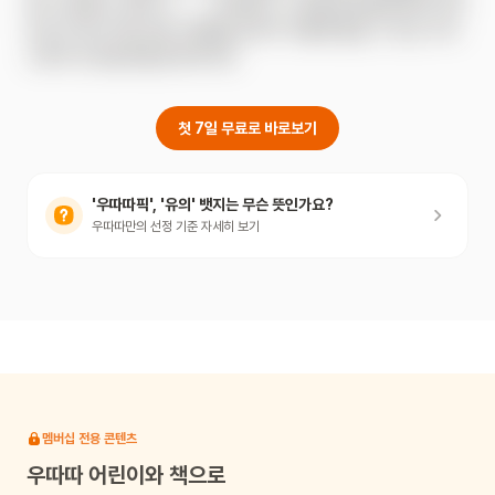
뛰기, 풀 묻기, 돌치기⋯⋯ 여러분도 이 전통 놀이를 즐겨본 적이 
있으신가요? 《눈사람 사탕》을 읽으며 겨울에 즐길 수 있는 우리 
고유의 민속놀이를 알아보아요.
첫 7일 무료로 바로보기
'우따따픽', '유의' 뱃지는 무슨 뜻인가요?
우따따만의 선정 기준 자세히 보기
멤버십 전용 콘텐츠
우따따
어린이와 책으로