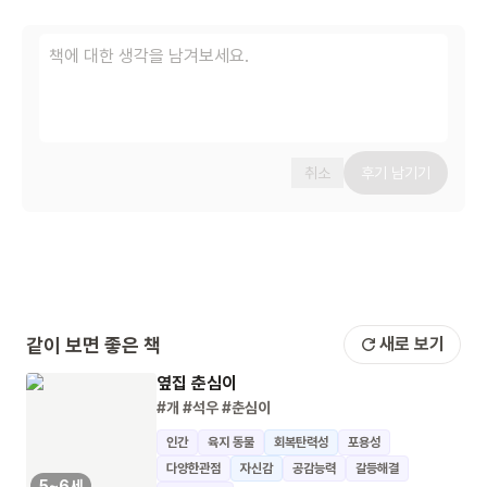
취소
후기 남기기
같이 보면 좋은 책
새로 보기
옆집 춘심이
#개
#석우
#춘심이
인간
육지 동물
회복탄력성
포용성
다양한관점
자신감
공감능력
갈등해결
5~6세