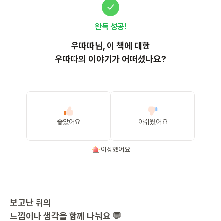
완독 성공!
우따따
님, 이
책
에 대한
우따따의 이야기가 어떠셨나요?
좋았어요
아쉬웠어요
이상했어요
보고난 뒤의
느낌이나 생각을 함께 나눠요 💬