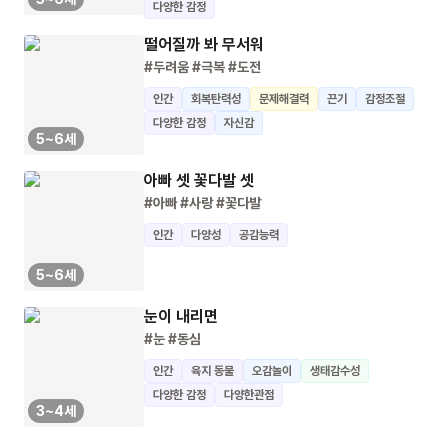
다양한 감정
떨어질까 봐 무서워
#두려움
#극복
#도전
인간
회복탄력성
문제해결력
끈기
감정조절
다양한 감정
자신감
5~6세
아빠 셋 꽃다발 셋
#아빠
#사랑
#꽃다발
인간
다양성
공감능력
5~6세
눈이 내리면
#눈
#동심
인간
육지 동물
오감놀이
생태감수성
다양한 감정
다양한관점
3~4세