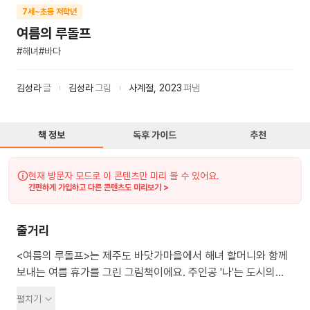
7세~초등 저학년
여름의 루돌프
#
해녀
#
바다
김성라
글
김성라
그림
사계절
,
2023
펴냄
책 정보
독후 가이드
추천
현재 방문자 모드로 이 콘텐츠만 미리 볼 수 있어요.
간편하게 가입하고 다른 콘텐츠도 미리보기 >
줄거리
<여름의 루돌프>는 제주도 바닷가마을에서 해녀 할머니와 함께
보내는 여름 휴가를 그린 그림책이에요. 주인공 '나'는 도시의
더위를 피해 할머니의 북쪽 방으로 피서를 가요. 그곳에서 60년
펼치기
동안 해녀로 살아온 할머니와 그의 친구들을 만나게 돼요.