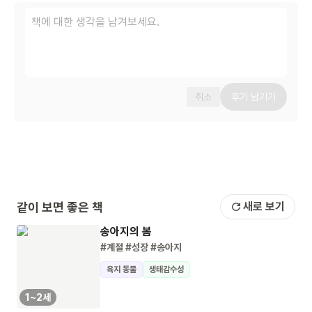
취소
후기 남기기
같이 보면 좋은 책
새로 보기
송아지의 봄
#계절
#성장
#송아지
육지 동물
생태감수성
1~2세