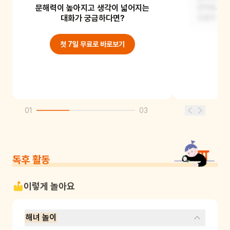
문해력이 높아지고 생각이 넓어지는
기억에 남아요. 주황색 테왁에 가득 담긴
갔어요. 달
성게를 보고
대화가 궁금하다면?
모습이 재미
첫 7일 무료로 바로보기
01
03
독후 활동
이렇게 놀아요
해녀 놀이