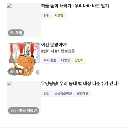
하늘 높이 태극기 : 우리나라 바로 알기
인간
사고력
5~6세
이건 운명이야!
#판타지
#사랑
#공룡
육지 동물
다양성
상상력
5~6세
우당탕탕! 우리 동네 법 대장 나준수가 간다!
인간
공공장소예절
갈등해결
7세~초등 저학년