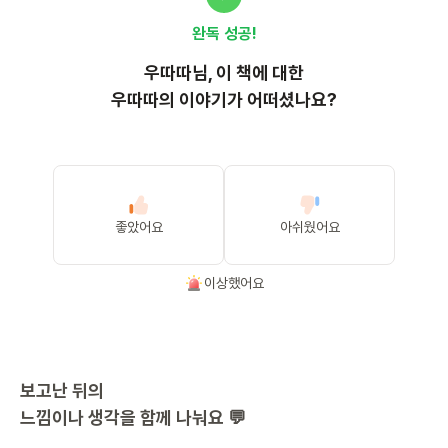
완독 성공!
우따따
님, 이
책
에 대한
우따따의 이야기가 어떠셨나요?
좋았어요
아쉬웠어요
이상했어요
보고난 뒤의
느낌이나 생각을 함께 나눠요 💬