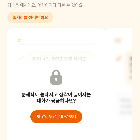
답변은 예시에요. 어린이마다 다를 수 있어요.
줄거리를 생각해 봐요
01
02
할머니가 60년 동안 해녀로
할머
살아왔다는데, 왜 그렇게
않냐
오랫동안 해녀 일을 했을까?
엇걸
대답
문해력이 높아지고 생각이 넓어지는
할머니에게 해녀 일은 단순한 직업이
아니라 삶의 일부가 되었을 것 같아요.
대화가 궁금하다면?
아마도 할머
바다를 사랑하고
무서웠을 거
바다에 익
첫 7일 무료로 바로보기