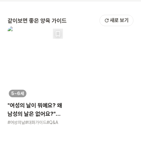
같이보면 좋은 양육 가이드
새로 보기
5~6세
"여성의 날이 뭐예요? 왜
남성의 날은 없어요?"
묻는 어린이에게 이렇게
#여성의날
#대화가이드
#Q&A
알려주세요