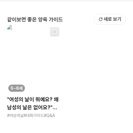
같이보면 좋은 양육 가이드
새로 보기
5~6세
"여성의 날이 뭐예요? 왜
남성의 날은 없어요?"
묻는 어린이에게 이렇게
#여성의날
#대화가이드
#Q&A
알려주세요