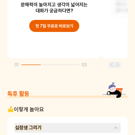
문해력이 높아지고 생각이 넓어지는
사슴보다는 학이, 학보다는 거북이가 더
많다고 알려
오래 살았대요.
대화가 궁금하다면?
물과 바위
첫 7일 무료로 바로보기
01
03
독후 활동
이렇게 놀아요
십장생 그리기