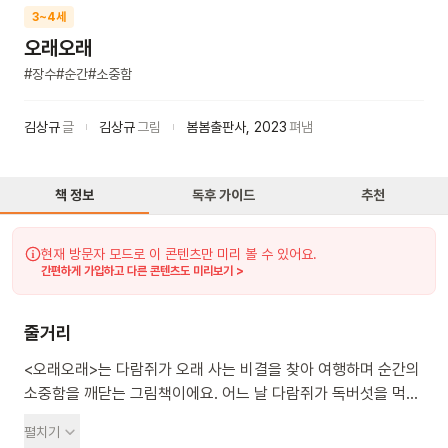
3~4세
오래오래
#
장수
#
순간
#
소중함
김상규
글
김상규
그림
봄봄출판사
,
2023
펴냄
책 정보
독후 가이드
추천
현재 방문자 모드로 이 콘텐츠만 미리 볼 수 있어요.
간편하게 가입하고 다른 콘텐츠도 미리보기 >
줄거리
<오래오래>는 다람쥐가 오래 사는 비결을 찾아 여행하며 순간의
소중함을 깨닫는 그림책이에요. 어느 날 다람쥐가 독버섯을 먹고
죽을까 걱정하다가 오래 사는 비결을 찾아 여행을 떠나요. 사슴,
펼치기
학, 거북이, 소나무 등을 만나며 더 오래 사는 존재들을 알게