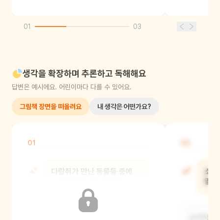
01
03
생각을 확장하며 추론하고 독해해요
답변은 예시에요. 어린이마다 다를 수 있어요.
그림책 장면을 떠올려요
내 생각은 어떤가요?
01
02
다람쥐가 만난 동물들 중에
소나
누가 제일 오래 살았어?
말해
거북이가 제일 오래 살았어요.
소나무는 세