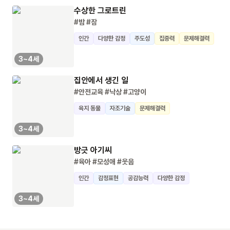
수상한 그로트린
#밤
#잠
인간
다양한 감정
주도성
집중력
문제해결력
3~4세
집안에서 생긴 일
#안전교육
#낙상
#고양이
육지 동물
자조기술
문제해결력
3~4세
방긋 아기씨
#육아
#모성애
#웃음
인간
감정표현
공감능력
다양한 감정
3~4세