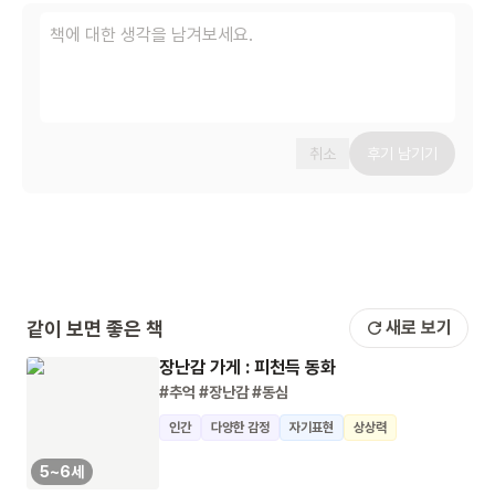
취소
후기 남기기
같이 보면 좋은 책
새로 보기
장난감 가게 : 피천득 동화
#추억
#장난감
#동심
인간
다양한 감정
자기표현
상상력
5~6세