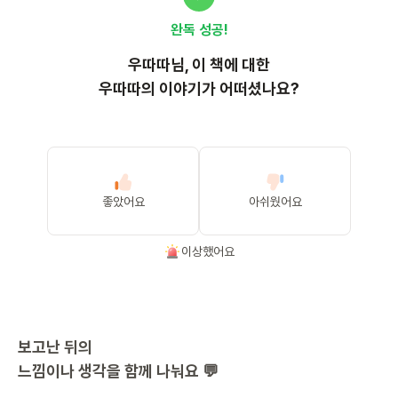
완독 성공!
우따따
님, 이
책
에 대한
우따따의 이야기가 어떠셨나요?
좋았어요
아쉬웠어요
이상했어요
보고난 뒤의
느낌이나 생각을 함께 나눠요 💬