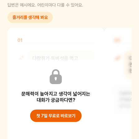
답변은 예시에요. 어린이마다 다를 수 있어요.
줄거리를 생각해 봐요
01
02
다람쥐가 독버섯을 먹고
다람
죽을까 봐 걱정했을 때 어떤
만나
기분이었을까?
했을
문해력이 높아지고 생각이 넓어지는
다람쥐는 아마 무서웠을 것 같아요.
다람쥐는 세
갑자기 죽을 수도 있다는 생각에 두렵고
대화가 궁금하다면?
존재들이 많
슬펐을 거예요.
같아요. 그
첫 7일 무료로 바로보기