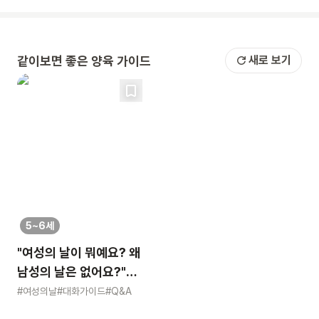
같이보면 좋은 양육 가이드
새로 보기
5~6세
"여성의 날이 뭐예요? 왜
남성의 날은 없어요?"
묻는 어린이에게 이렇게
#여성의날
#대화가이드
#Q&A
알려주세요