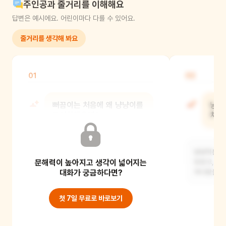
주인공과 줄거리를 이해해요
답변은 예시에요. 어린이마다 다를 수 있어요.
줄거리를 생각해 봐요
01
02
뻐끔이는 처음에 왜 냥냥이를
냥냥
무서워했을까?
쳐다
뻐끔이는 고양이가 물고기를
냥냥이는 아
문해력이 높아지고 생각이 넓어지는
잡아먹는다는 걸 알고 있어서 냥냥이가
있었고, 친
자신을 잡아먹으려고 한다고
대화가 궁금하다면?
쳐다봤을 것
첫 7일 무료로 바로보기