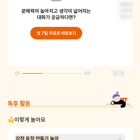
냥냥이는 뻐끔이를 처음 봤을 때 노란
뻐끔이는 어
문해력이 높아지고 생각이 넓어지는
눈빛으로 말없이 바라보고 있었어요.
마룻바닥에
대화가 궁금하다면?
향해 다가갔
첫 7일 무료로 바로보기
01
03
독후 활동
이렇게 놀아요
감정 표정 만들기 놀이