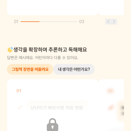
01
03
생각을 확장하며 추론하고 독해해요
답변은 예시에요. 어린이마다 다를 수 있어요.
그림책 장면을 떠올려요
내 생각은 어떤가요?
01
02
냥냥이가 뻐끔이를 처음 봤을
뻐끔
때 어떤 표정이었어?
때 