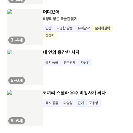
어디갔어
#정리정돈
#물건찾기
인간
다양한 감정
유머감각
문제해결력
상상력
3~4세
내 안의 용감한 사자
육지 동물
친구관계
자신감
5~6세
코끼리 스텔라 우주 비행사가 되다
육지 동물
다양성
끈기
포용성
5~6세