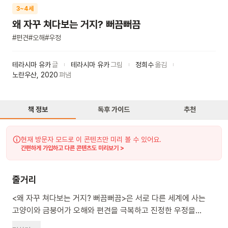
3~4세
왜 자꾸 쳐다보는 거지? 뻐끔뻐끔
#
편견
#
오해
#
우정
테라시마 유카
글
테라시마 유카
그림
정희수
옮김
노란우산
,
2020
펴냄
책 정보
독후 가이드
추천
현재 방문자 모드로 이 콘텐츠만 미리 볼 수 있어요.
간편하게 가입하고 다른 콘텐츠도 미리보기 >
줄거리
<왜 자꾸 쳐다보는 거지? 뻐끔뻐끔>은 서로 다른 세계에 사는
고양이와 금붕어가 오해와 편견을 극복하고 진정한 우정을
나누게 되는 과정을 그린 그림책이에요. 유나의 반려동물인