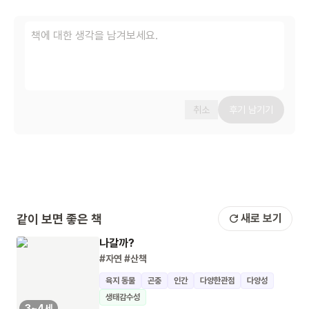
취소
후기 남기기
같이 보면 좋은 책
새로 보기
나갈까?
#자연
#산책
육지 동물
곤충
인간
다양한관점
다양성
생태감수성
3~4세