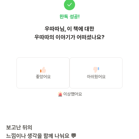
완독 성공!
우따따
님, 이
책
에 대한
우따따의 이야기가 어떠셨나요?
좋았어요
아쉬웠어요
이상했어요
보고난 뒤의
느낌이나 생각을 함께 나눠요 💬