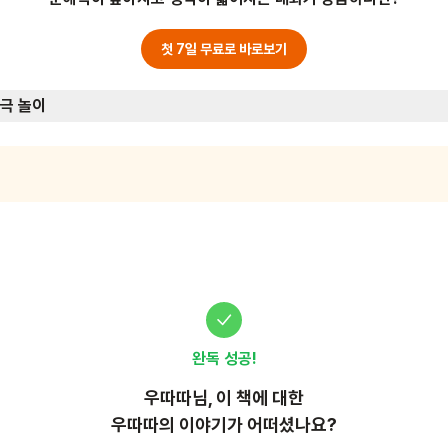
를 수 있어요.
첫 7일 무료로 바로보기
극 놀이
완독 성공!
우따따
님, 이
책
에 대한
우따따의 이야기가 어떠셨나요?