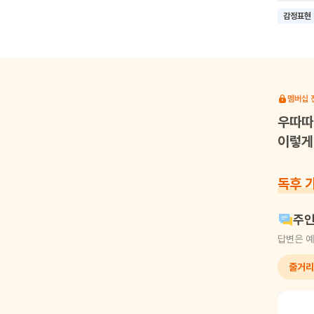
보고 울음
감정표현
아이들에
말로 표
이를 통
멤버십 
우따따
이렇게 
독후 
주인
답변은 예
줄거리