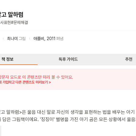
말고 말하렴
사표현
#
문제해결
최나미
그림
애플비
,
2011
펴냄
책 정보
독후 가이드
추천
방문자 모드로 이 콘텐츠만 미리 볼 수 있어요.
 가입하고 다른 콘텐츠도 미리보기 >
말고 말하렴>은 울음 대신 말로 자신의 생각을 표현하는 법을 배우는 아기
요. '징징이' 별명을 가진 아기 곰은 모든 상황에서 울음으로
. 그네를 타고 싶을 때, 장난감이 망가졌을 때, 친구와 부딪혔을 때 모두
하지만 친구들은 같은 상황에서 말로 표현하며 문제를 해결해요. 아기 곰은