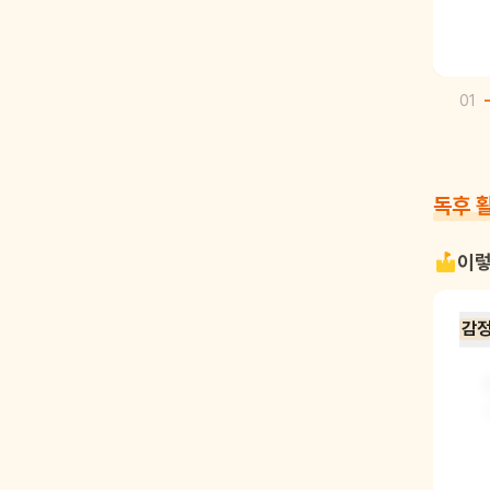
01
독후 
이렇
감정