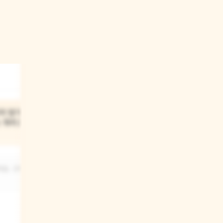
03
이 망가져서
아기 곰이 친구와 부딪혀서
는 뭐라고
울었을 때, 친구는 어떻게
했어?
요. 고쳐
친구는 "아파요. 조심해 주세요."라고
말했어요.