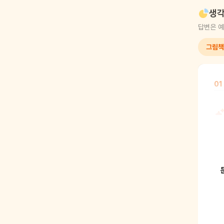
생각
답변은 예
그림책
01