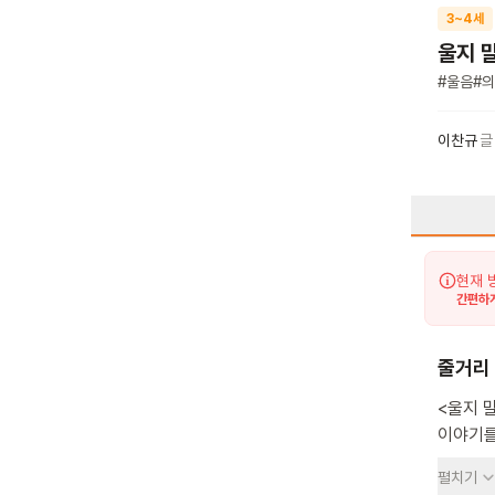
3~4세
울지 
#
울음
#
의
이찬규
글
현재 
간편하게
줄거리
<울지 
이야기를 담은 그림책이에
반응해요
펼치기
해요. 