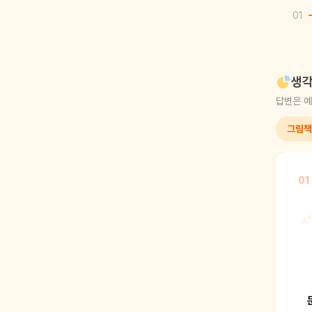
01
생각
답변은 예
그림책
01