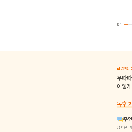
01
멤버십 
우따따
이렇게 
독후 
주인
답변은 예