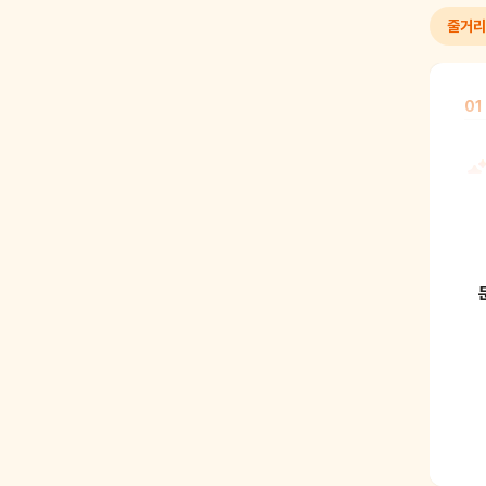
줄거리
01