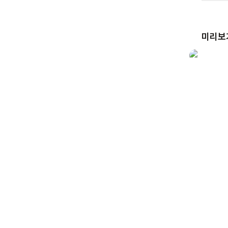
겪기도 
감정의 
어린이들
미리보
감정들이