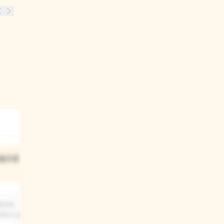
03
모습으로
미움이는 어떤 상태로
있었어?
짝이며
미움이는 꽁꽁 얼어붙어 덜덜 떨고
와서 쉴 새
있었어요. 얼음 막에 둘러싸여 있었고,