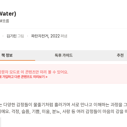
ater)
#
흐름
김기린
그림
파란자전거
,
2022
펴냄
책 정보
독후 가이드
추천
방문자 모드로 이 콘텐츠만 미리 볼 수 있어요.
 가입하고 다른 콘텐츠도 미리보기 >
는 다양한 감정들이 물줄기처럼 흘러가며 서로 만나고 이해하는 과정을 
요. 걱정, 슬픔, 기쁨, 미움, 분노, 사랑 등 여러 감정들이 마음의 강을 
여행을 떠나요. 각자의 특성과 개성을 가진 감정들은 처음에는 서로 이해
지만, 함께 흐르면서 점차 서로를 이해하고 받아들이게 돼요. 때로는 어