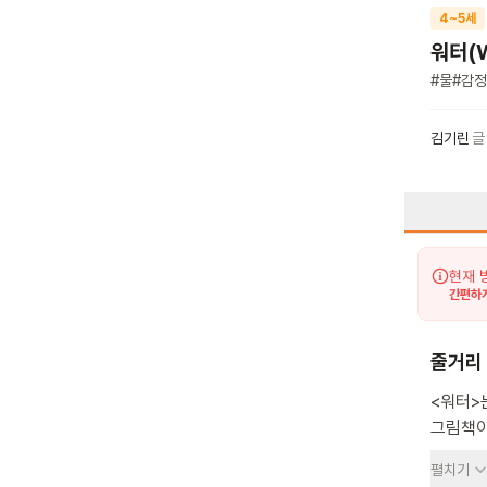
4~5세
워터(W
#
물
#
감정
김기린
글
현재 
간편하게
줄거리
<워터>
그림책이에
흐르며 
펼치기
어려워하