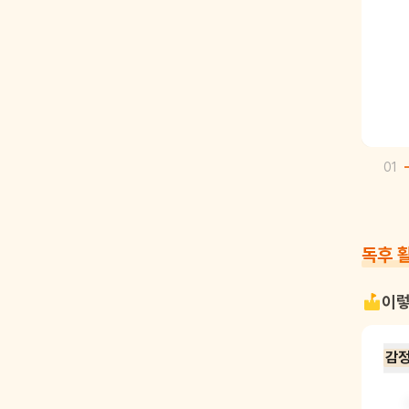
01
독후 
이렇
감정