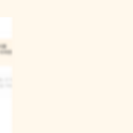
03
시를
기쁨이가 길을 잘 못 찾는데도
 아파했던
걱정이와 슬픔이에게 도움이
된 이유는 뭘까?
는 건 자신의
기쁨이는 비록 길을 잘 찾지 못했지만,
을 거예요.
밝고 긍정적인 에너지를 가지고
있었어요. 그래서 어