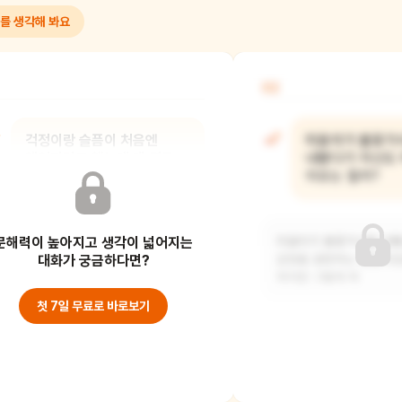
를 생각해 봐요
02
걱정이랑 슬픔이 처음엔
미움이가 불꽃가
헤어지려고 했는데 왜 결국
내뿜다가 자신도
함께 가기로 했을까?
이유는 뭘까?
문해력이 높아지고 생각이 넓어지는
아마도 걱정이와 슬픔이 서로의 마음을
미움이가 불꽃가시를 내뿜
이해하게 되었기 때문인 것 같아요.
대화가 궁금하다면?
감정을 표현하는 방법이었
걱정이는 슬픔이를
하지만 그렇게 하
첫 7일 무료로 바로보기