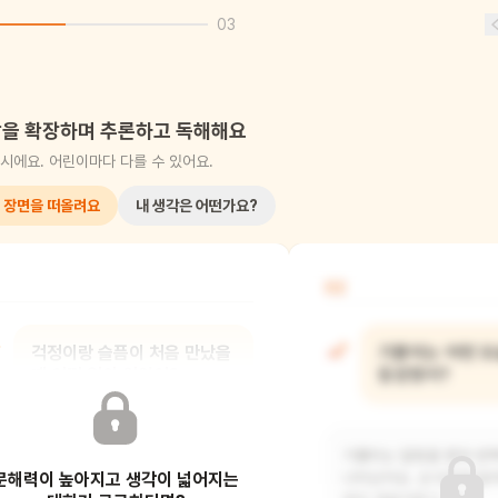
03
을 확장하며 추론하고 독해해요
시에요. 어린이마다 다를 수 있어요.
 장면을 떠올려요
내 생각은 어떤가요?
02
걱정이랑 슬픔이 처음 만났을
기쁨이는 어떤 
때 어떤 일이 있었어?
등장했어?
슬픔이 바위틈에 끼여 움직이지 못하고
기쁨이는 달빛을 받아 반
문해력이 높아지고 생각이 넓어지는
있었어요. 걱정이 슬픔을 도와주려고
나타났어요. 순식간에 달려