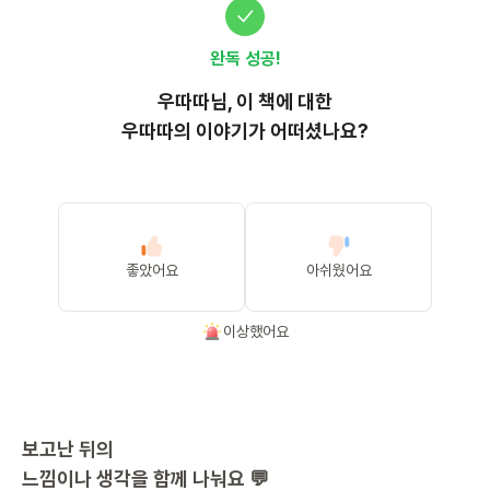
완독 성공!
우따따
님, 이
책
에 대한
우따따의 이야기가 어떠셨나요?
좋았어요
아쉬웠어요
이상했어요
보고난 뒤의
느낌이나 생각을 함께 나눠요 💬