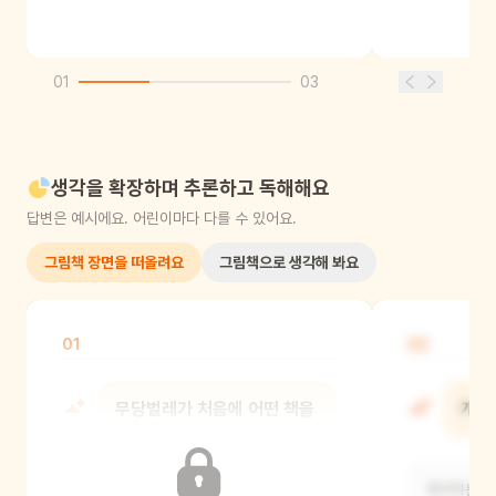
01
03
생각을 확장하며 추론하고 독해해요
답변은 예시에요. 어린이마다 다를 수 있어요.
그림책 장면을 떠올려요
그림책으로 생각해 봐요
01
02
무당벌레가 처음에 어떤 책을
개구
읽으려고 했어?
개구리는 연