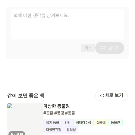
취소
후기 남기기
같이 보면 좋은 책
새로 보기
이상한 동물원
#공존
#풍경
#동물
육지 동물
인간
생태감수성
집중력
동물권
다양한관점
창의성
5~6세