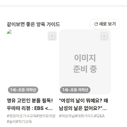
같이보면 좋은 양육 가이드
새로 보기
1세~초등 저학년
1세~초등 저학년
영유 고민인 분들 필독!
"여성의 날이 뭐예요? 왜
우따따 리뷰 : EBS <
남성의 날은 없어요?"
영유아 사교육 보고서>
묻는 어린이에게 이렇게
#영유아조기사교육
#영어유치원
#여성의날
#대화가이드
#Q&A
#놀이
#적기교육
알려주세요