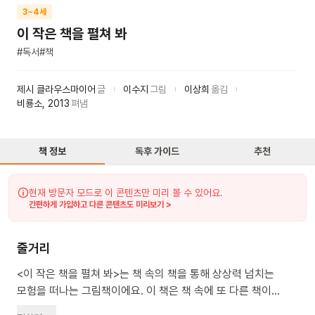
3~4세
이 작은 책을 펼쳐 봐
#
독서
#
책
제시 클라우스마이어
글
이수지
그림
이상희
옮김
비룡소
,
2013
펴냄
책 정보
독후 가이드
추천
현재 방문자 모드로 이 콘텐츠만 미리 볼 수 있어요.
간편하게 가입하고 다른 콘텐츠도 미리보기 >
줄거리
<이 작은 책을 펼쳐 봐>는 책 속의 책을 통해 상상력 넘치는
모험을 떠나는 그림책이에요. 이 책은 책 속에 또 다른 책이
들어있는 독특한 구조로 되어 있어요. 무당벌레가 책을 펼치면