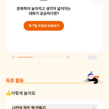
무당벌레는 처음에 "조그만 빨간
문해력이 높아지고 생각이 넓어지는
그림책"을 읽으려고 했어요.
대화가 궁금하다면?
첫 7일 무료로 바로보기
01
03
독후 활동
이렇게 놀아요
나만의 작은 책 만들기