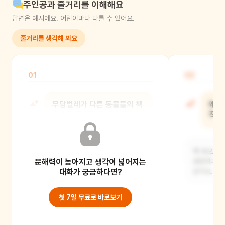
주인공과 줄거리를 이해해요
답변은 예시에요. 어린이마다 다를 수 있어요.
줄거리를 생각해 봐요
01
02
무당벌레가 다른 동물들의 책
왜 
속으로 들어갔을 때 어떤
작아
기분이었을까?
책 속으로 
문해력이 높아지고 생각이 넓어지는
무당벌레는 새로운 모험을 하게 되어
표현하기 위
신나고 설레었을 것 같아요. 다른 동물
대화가 궁금하다면?
같아요. 마
친구들과 함께
첫 7일 무료로 바로보기