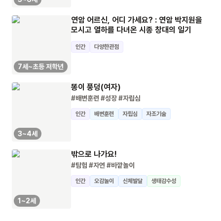
연암 어르신, 어디 가세요? : 연암 박지원을
모시고 열하를 다녀온 시종 창대의 일기
인간
다양한관점
7세~초등 저학년
똥이 풍덩(여자)
#배변훈련
#성장
#자립심
인간
배변훈련
자립심
자조기술
3~4세
밖으로 나가요!
#탐험
#자연
#바깥놀이
인간
오감놀이
신체발달
생태감수성
1~2세