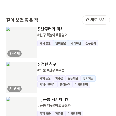
같이 보면 좋은 책
새로 보기
장난꾸러기 퍼시
#친구
#놀이
#웅덩이
육지 동물
언어발달
자기표현
친구관계
3~4세
진정한 친구
#도움
#친구
#우정
육지 동물
파충류
갈등해결
정서지능
세계시민의식
공감능력
다양한관점
5~6세
너, 공룡 사촌이니?
#공룡
#동물비교
#진화
육지 동물
파충류
다양한관점