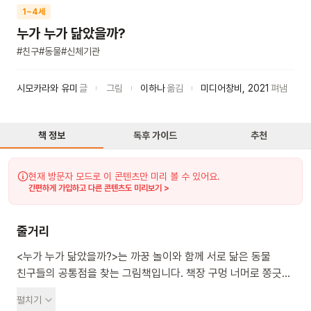
1~4세
누가 누가 닮았을까?
#
친구
#
동물
#
신체기관
시모카라와 유미
글
그림
이하나
옮김
미디어창비
,
2021
펴냄
책 정보
독후 가이드
추천
현재 방문자 모드로 이 콘텐츠만 미리 볼 수 있어요.
간편하게 가입하고 다른 콘텐츠도 미리보기 >
줄거리
<누가 누가 닮았을까?>는 까꿍 놀이와 함께 서로 닮은 동물
친구들의 공통점을 찾는 그림책입니다. 책장 구멍 너머로 쫑긋
귀가 보이네요. 이건 어떤 동물의 귀일까요? 토끼의 귀일까요?
펼치기
책장을 넘기면, 토끼와 닮은 귀를 가진 당나귀가 보여요. 생쥐와