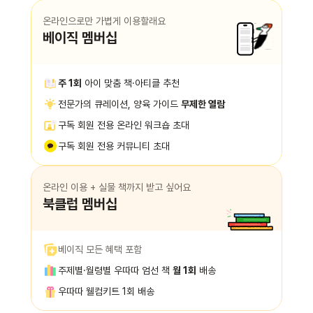
온라인으로만 가볍게 이용할래요
베이직 멤버십
주 1회
아이 맞춤 책·아티클 추천
전문가의 큐레이션, 양육 가이드
무제한 열람
구독 회원 전용 온라인 워크숍 초대
구독 회원 전용 커뮤니티 초대
온라인 이용 + 실물 책까지 받고 싶어요
북클럽 멤버십
베이직 모든 혜택 포함
주제별·월령별 우따따 엄선 책
월 1회
배송
우따따 웰컴키트 1회 배송