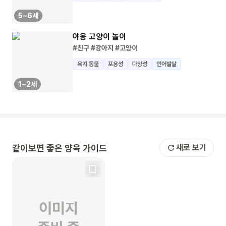
5~6세
야옹 고양이 놀이
#친구
#강아지
#고양이
육지 동물
포용성
다양성
언어발달
1~2세
같이보면 좋은 양육 가이드
새로 보기