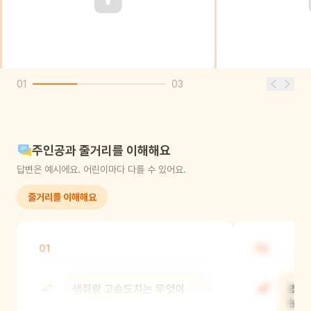
01
03
주인공과 줄거리를 이해해요
답변은 예시에요. 어린이마다 다를 수 있어요.
줄거리를 이해해요
01
02
생쥐랑 고슴도치는 무엇이
초롱
닮았을까?
눈이