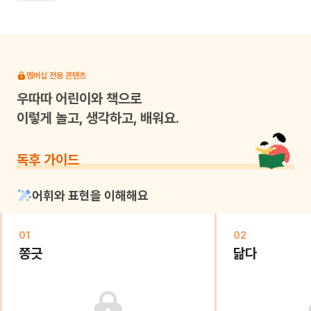
고슴도치는 고사리 손이 닮았대요. 다음 책장에는 어떤 공통점을
가진 동물들이 소개 될까요? 어린이와 함께 이 책을 읽으며
사랑하는 친구들과 닮은 점도 찾아 보세요. 친구를 닮아서 정말
기쁘다고 하는 돼지와 생쥐처럼 우리 어린이도 행복한 기분이
멤버십 전용 콘텐츠
들거예요. 이 책을 읽은 어린이들이 사랑의 기쁨을 알고 마음을
마음껏 나눌 수 있기를 바랍니다.
우따따
어린이와 책으로
이렇게 놀고, 생각하고, 배워요.
독후 가이드
어휘와 표현을 이해해요
01
02
쫑긋
닮다