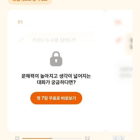
01
02
OO는 누구를 닮았니?
엄마
닮았
(예) 나는 엄마의 얼굴을 닮았지요.
양육자와 눈,
문해력이 높아지고 생각이 넓어지는
맞대어 보며
대화가 궁금하다면?
첫 7일 무료로 바로보기
01
02