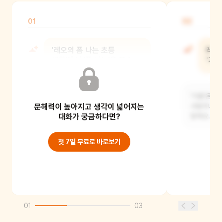
01
02
'레오의 폼 나는 초등
레오가
생활'에서 '폼 나는'은 무슨
'기
뜻일까요?
'기증'은 
문해력이 높아지고 생각이 넓어지는
멋있고 특별하다는 뜻이에요. 레오의
사람이나 필
멋진 학교생활 이야기예요.
대화가 궁금하다면?
말해요.
첫 7일 무료로 바로보기
01
03