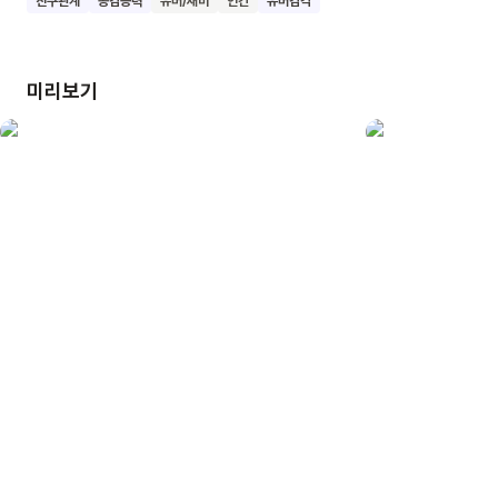
친구관계
공감능력
유머/재미
인간
유머감각
거예요. 이 책을 읽으며 아이들은 자신만의 반짝이는 생각을
펼치고 친구들과 함께하는 즐거움을 배울 수 있어요. 우리
아이들이 레오처럼 당당하고 행복한 어린이로 자라나길
미리보기
바랍니다.