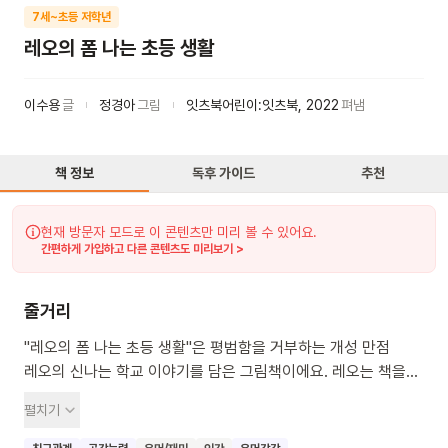
7세~초등 저학년
레오의 폼 나는 초등 생활
이수용
글
정경아
그림
잇츠북어린이:잇츠북
,
2022
펴냄
책 정보
독후 가이드
추천
현재 방문자 모드로 이 콘텐츠만 미리 볼 수 있어요.
간편하게 가입하고 다른 콘텐츠도 미리보기 >
줄거리
"레오의 폼 나는 초등 생활"은 평범함을 거부하는 개성 만점
레오의 신나는 학교 이야기를 담은 그림책이에요. 레오는 책을
기증하며 나눔의 기쁨을 배우고, 친구들을 위해 특별한 상장을
펼치기
직접 만들어 주기도 해요. 때로는 엉뚱하지만 솔직하고 유쾌한
레오의 모습은 우리 아이들에게 큰 웃음과 공감을 선물해 줄