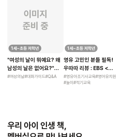
1세~초등 저학년
1세~초등 저학년
"여성의 날이 뭐예요? 왜
영유 고민인 분들 필독!
남성의 날은 없어요?"
우따따 리뷰 : EBS <
묻는 어린이에게 이렇게
영유아 사교육 보고서>
#여성의날
#대화가이드
#Q&A
#영유아조기사교육
#영어유치원
#놀이
#적기교육
알려주세요
우리 아이 인생 책,
멤버십으로 만나보세요.