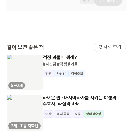
취소
후기 남기기
같이 보면 좋은 책
새로 보기
걱정 괴물이 뭐래?
#자신감
#걱정
#괴물
인간
자신감
감정조절
5~6세
라이온 퀸 : 아시아사자를 지키는 야생의
수호자, 라실라 바더
인간
육지 동물
평등
생태감수성
7세~초등 저학년