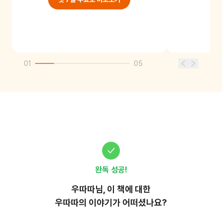
01
05
완독 성공!
우따따
님, 이
책
에 대한
우따따의 이야기가 어떠셨나요?