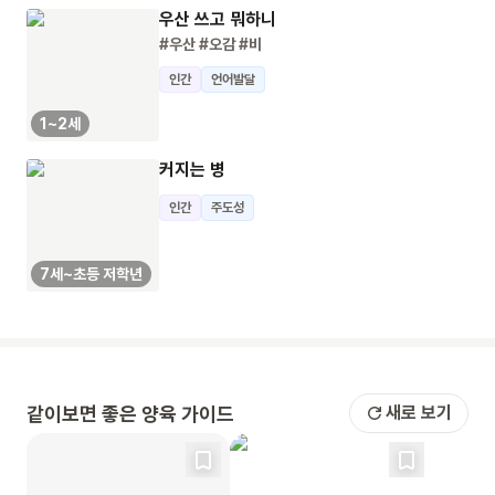
우산 쓰고 뭐하니
#우산
#오감
#비
인간
언어발달
1~2세
커지는 병
인간
주도성
7세~초등 저학년
같이보면 좋은 양육 가이드
새로 보기