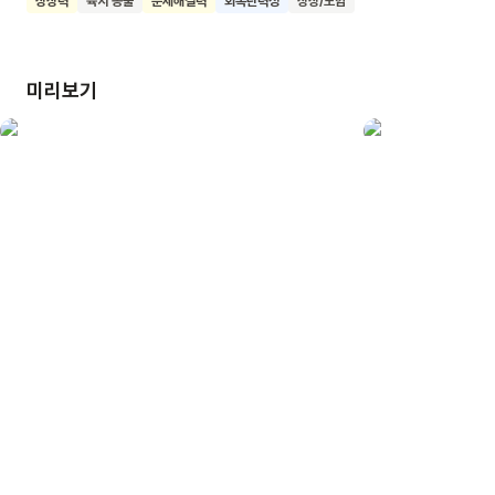
상상력
육지 동물
문제해결력
회복탄력성
상상/모험
도전을 즐기며 씩씩하게 나아가는 고양이의 모습은 우리
아이들에게 큰 응원이 될 수 있어요. 어떤 벽이든 씩씩하게
넘어갈 우리 아이에게 이 책을 권합니다.
미리보기