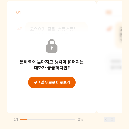
01
02
고양이가 길을 '성큼성큼'
고양
걸어 나갔다고 했어요.
없어
'성큼성큼'은 어떻게 걷는
'도
모습일까요?
문해력이 높아지고 생각이 넓어지는
아무리 해도
발걸음을 크게 내딛으면서 힘차게 걷는
대화가 궁금하다면?
말이에요.
모습을 말해요.
첫 7일 무료로 바로보기
01
08