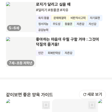
로지가 달리고 싶을 때
#달리기
#동물권
#자유
육지 동물
문제해결력
비판적사고력
자기표현
정서지능
주도성
동물권
자존감
자신감
5~6세
공감능력
좋아하는 마음이 우릴 구할 거야 : 그것이
덕질의 즐거움!
인간
회복탄력성
자존감
7세~초등 저학년
같이보면 좋은 양육 가이드
새로 보기