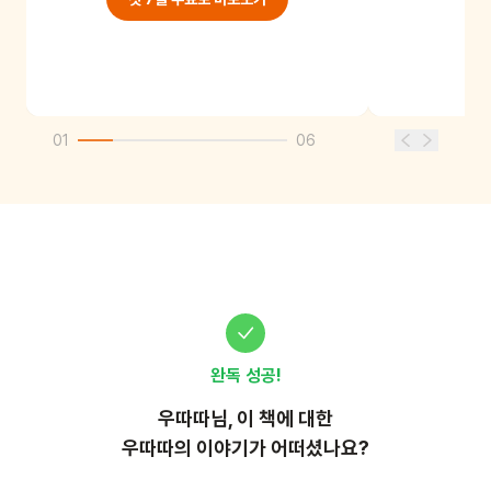
01
06
완독 성공!
우따따
님, 이
책
에 대한
우따따의 이야기가 어떠셨나요?