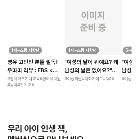
1세~초등 저학년
1세~초등 저학년
5~6세
영유 고민인 분들 필독!
"여성의 날이 뭐예요? 왜
"여성의
우따따 리뷰 : EBS <
남성의 날은 없어요?"
남성의 
영유아 사교육 보고서>
묻는 어린이에게 이렇게
묻는 어
#영유아조기사교육
#영어유치원
#여성의날
#대화가이드
#Q&A
#여성의날
#놀이
#적기교육
알려주세요
알려주
우리 아이 인생 책,