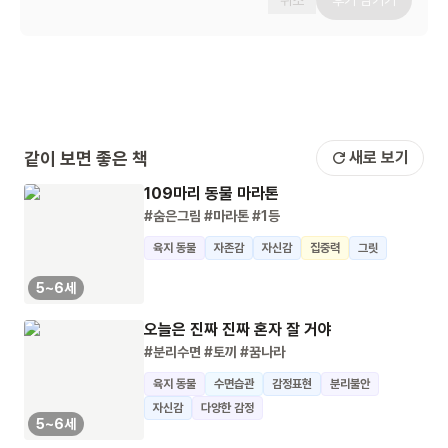
취소
후기 남기기
같이 보면 좋은 책
새로 보기
109마리 동물 마라톤
#숨은그림
#마라톤
#1등
육지 동물
자존감
자신감
집중력
그릿
5~6세
오늘은 진짜 진짜 혼자 잘 거야
#분리수면
#토끼
#꿈나라
육지 동물
수면습관
감정표현
분리불안
자신감
다양한 감정
5~6세