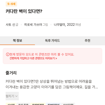
5~6세
커다란 벽이 있다면?
사토 신
글
히로세 가쓰야
그림
나무말미
,
2022
펴냄
책 정보
독후 가이드
추천
현재 방문자 모드로 이 콘텐츠만 미리 볼 수 있어요.
간편하게 가입하고 다른 콘텐츠도 미리보기 >
줄거리
커다란 벽이 있다면?은 상상을 뛰어넘는 방법으로 어려움을
이겨내는 용감한 고양이 이야기를 담은 그림책이에요. 길을 가다
나타난 커다란 벽 앞에서 고양이는 포기하지 않고 새로운 방법을
펼치기
계속 찾아낸답니다. 이 책을 통해 우리 친구들은 어떤 어려움이
와도 용기와 지혜로 헤쳐나갈 수 있다는 것을 배우게 될 거예요.