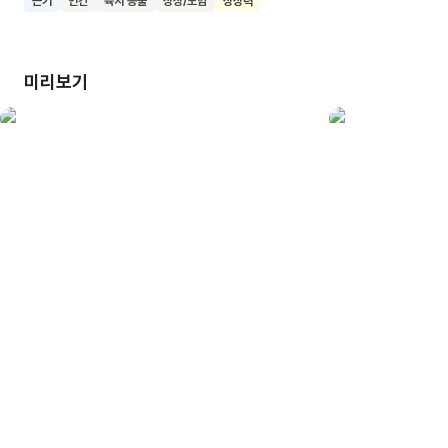
끈기
인간
육지 동물
상상/모험
상상력
어떤 어려움도 이겨낼 수 있는 용기를 배울 수 있어요. 우리
친구들도 루도처럼 멋진 용기를 가진 어린이로 씩씩하게
자라나길 바랍니다.
미리보기