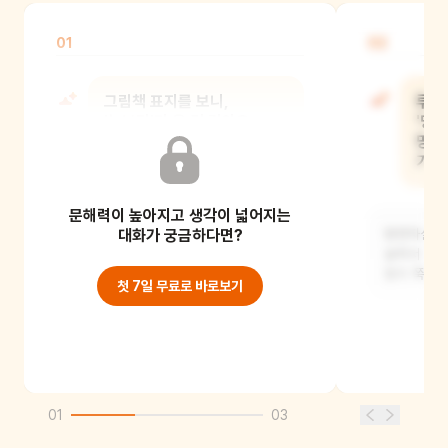
01
02
그림책 표지를 보니,
루도
'눈보라'가 올 것 같아요.
'망
눈보라는 어떤 눈을
망연
말할까요?
기분
문해력이 높아지고 생각이 넓어지는
눈보라는 눈이 바람에 막~ 날리면서
대화가 궁금하다면?
망연자실하다
아주 많이 내리는 것을 말해요. 너무
슬퍼서 어찌
추워서 눈물이 얼
힘이 쭉 빠
첫 7일 무료로 바로보기
01
03