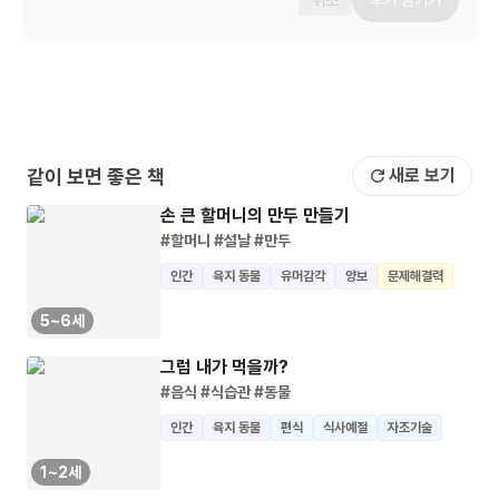
취소
후기 남기기
같이 보면 좋은 책
새로 보기
손 큰 할머니의 만두 만들기
#할머니
#설날
#만두
인간
육지 동물
유머감각
양보
문제해결력
5~6세
그럼 내가 먹을까?
#음식
#식습관
#동물
인간
육지 동물
편식
식사예절
자조기술
1~2세