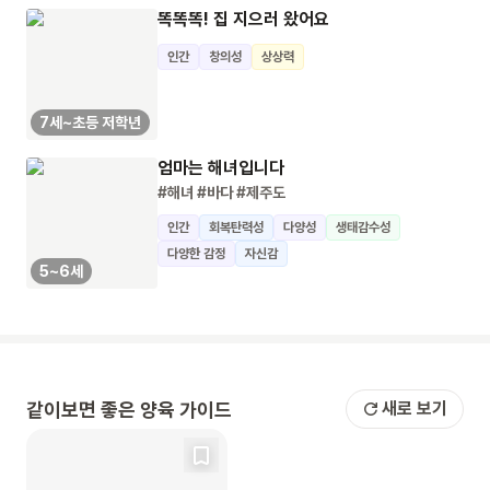
똑똑똑! 집 지으러 왔어요
인간
창의성
상상력
7세~초등 저학년
엄마는 해녀입니다
#해녀
#바다
#제주도
인간
회복탄력성
다양성
생태감수성
다양한 감정
자신감
5~6세
같이보면 좋은 양육 가이드
새로 보기