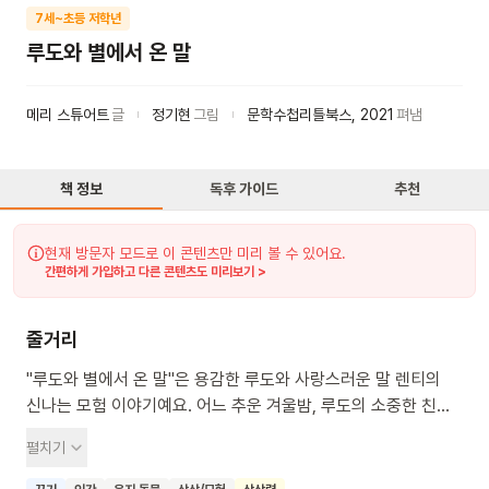
7세~초등 저학년
루도와 별에서 온 말
메리 스튜어트
글
정기현
그림
문학수첩리틀북스
,
2021
펴냄
책 정보
독후 가이드
추천
현재 방문자 모드로 이 콘텐츠만 미리 볼 수 있어요.
간편하게 가입하고 다른 콘텐츠도 미리보기 >
줄거리
"루도와 별에서 온 말"은 용감한 루도와 사랑스러운 말 렌티의
신나는 모험 이야기예요. 어느 추운 겨울밤, 루도의 소중한 친구
렌티가 눈보라 속으로 사라져 버려요. 루도는 렌티를 찾아
펼치기
나섰다가 반짝이는 별똥별을 만나 함께 신비한 별나라 여행을
떠나게 된답니다. 이 책을 읽다 보면 친구를 향한 따뜻한 마음과