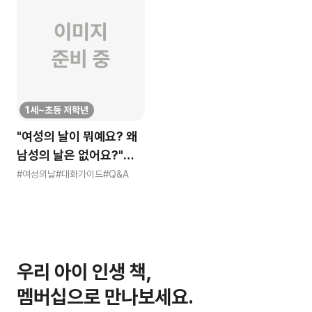
1세~초등 저학년
"여성의 날이 뭐예요? 왜
남성의 날은 없어요?"
묻는 어린이에게 이렇게
#여성의날
#대화가이드
#Q&A
알려주세요
우리 아이 인생 책,
멤버십으로 만나보세요.