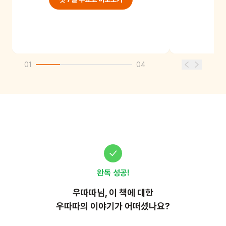
01
04
완독 성공!
우따따
님, 이
책
에 대한
우따따의 이야기가 어떠셨나요?