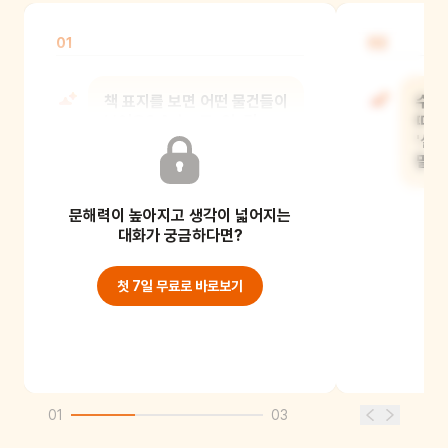
01
02
책 표지를 보면 어떤 물건들이
수호
보여요? A. 눈, 코, 입, 귀
때 
같은 우리 몸의 부분들이
'설
말해
문해력이 높아지고 생각이 넓어지는
대화가 궁금하다면?
첫 7일 무료로 바로보기
01
03