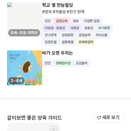
학교 옆 만능빌딩
#양보
#자율성
#친구 관계
인간
감정교육
양보
다양한 감정
다양성 · 포용성
사회성
포용성
자기표현
8세~초등 저학년
친구관계
감정표현
공감능력
의사소통
감정조절
갈등해결
문제해결력
비가 오면 우리는
인간
생태감수성
오감놀이
3~4세
같이보면 좋은 양육 가이드
새로 보기