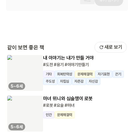
취소
후기 남기기
같이 보면 좋은 책
새로 보기
내 이야기는 내가 만들 거야
#도전
#용기
#이야기만들기
기타
회복탄력성
문제해결력
자기표현
끈기
주도성
자립심
자존감
자신감
5~6세
마녀 위니와 심술쟁이 로봇
#로봇
#요술
#마녀
인간
문제해결력
5~6세