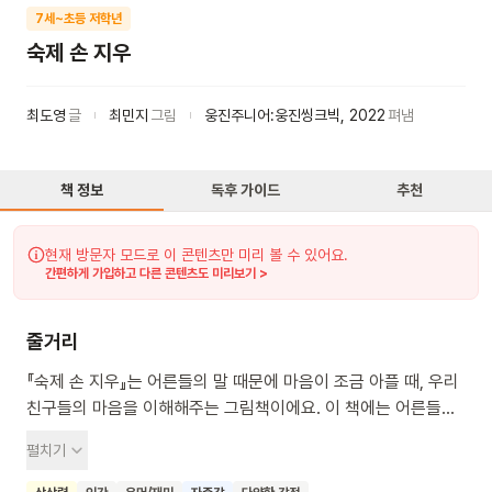
7세~초등 저학년
숙제 손 지우
최도영
글
최민지
그림
웅진주니어:웅진씽크빅
,
2022
펴냄
책 정보
독후 가이드
추천
현재 방문자 모드로 이 콘텐츠만 미리 볼 수 있어요.
간편하게 가입하고 다른 콘텐츠도 미리보기 >
줄거리
『숙제 손 지우』는 어른들의 말 때문에 마음이 조금 아플 때, 우리
친구들의 마음을 이해해주는 그림책이에요. 이 책에는 어른들이
다른 친구와 비교하거나 숙제만 중요하게 여길 때 속상해하는
펼치기
친구들의 이야기가 담겨 있어요. 친구들은 답답한 마음을 멋진
상상력으로 씩씩하게 풀어 나가는 방법을 배울 수 있어요. 그래서