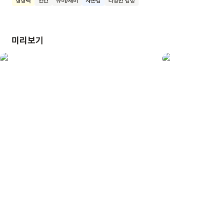
상상력
인간
유머/재미
자존감
다양한 감정
우리 친구들도 자신의 마음을 솔직하게 표현하고 스스로를 더
사랑하는 법을 알게 될 거예요. 이 책을 읽고 우리 친구들이
자신의 소중한 마음을 지키며 씩씩하게 자라나길 바랍니다.
미리보기