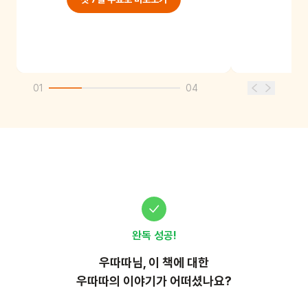
01
04
완독 성공!
우따따
님, 이
책
에 대한
우따따의 이야기가 어떠셨나요?