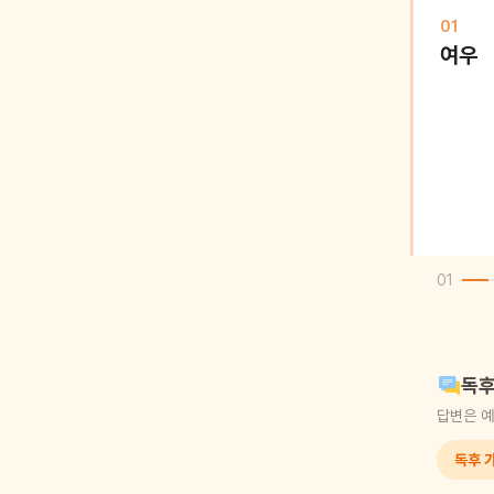
01
여우
01
독후
답변은 예
독후 