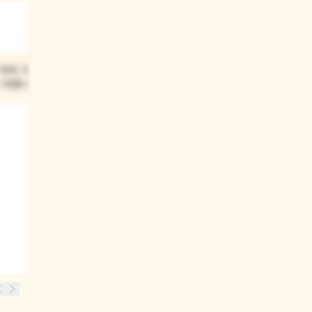
03
자러 가야 할
퀴크와 로쏘는 헤어지기 전에
 어땠니?
서로 어떤 약속을 했니?