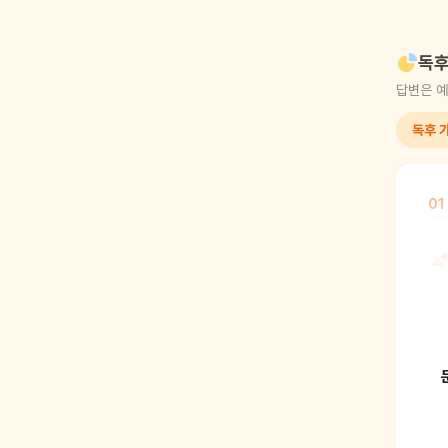
독후
답변은 예
독후 가
01