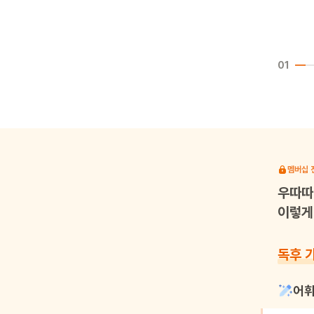
01
멤버십 
우따따
이렇게 
독후 
어휘