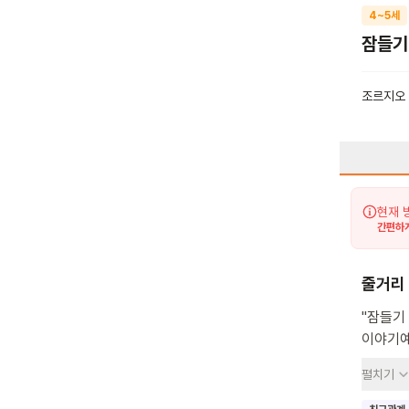
4~5세
잠들기
조르지오
현재 
간편하게
줄거리
"잠들기
이야기예
과연 둘
펼치기
사랑하는
마음으로