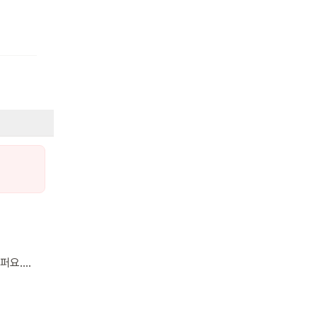
퍼요.
친구를
와 따뜻한