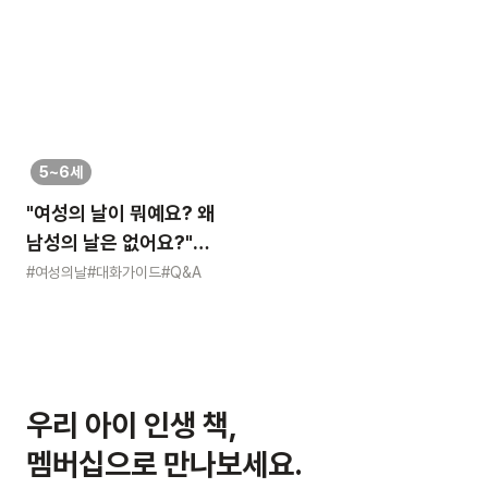
5~6세
"여성의 날이 뭐예요? 왜
남성의 날은 없어요?"
묻는 어린이에게 이렇게
#여성의날
#대화가이드
#Q&A
알려주세요
우리 아이 인생 책,
멤버십으로 만나보세요.