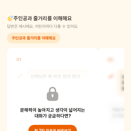
주인공과 줄거리를 이해해요
답변은 예시에요. 어린이마다 다를 수 있어요.
주인공과 줄거리를 이해해요
01
02
상제님은 왜 아주 많이 화가
상제
났을까요?
문제
불렀
인간 세상에 쓰레기가 너무 많아져서
문해력이 높아지고 생각이 넓어지는
환경이 나빠지고, 그 때문에 생명들이
하늘나라 환
아파서 제 수명대
대화가 궁금하다면?
도사님을 불
첫 7일 무료로 바로보기