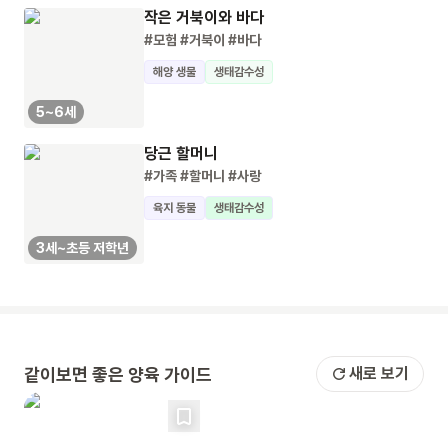
작은 거북이와 바다
#모험
#거북이
#바다
해양 생물
생태감수성
5~6세
당근 할머니
#가족
#할머니
#사랑
육지 동물
생태감수성
3세~초등 저학년
같이보면 좋은 양육 가이드
새로 보기