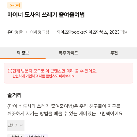
5~6세
마이너 도사의 쓰레기 줄여줄여법
유다정
글
이해정
그림
와이즈만books:와이즈만북스
,
2023
펴냄
책 정보
독후 가이드
추천
현재 방문자 모드로 이 콘텐츠만 미리 볼 수 있어요.
간편하게 가입하고 다른 콘텐츠도 미리보기 >
줄거리
〈마이너 도사의 쓰레기 줄여줄여법〉은 우리 친구들이 지구를
깨끗하게 지키는 방법을 배울 수 있는 재미있는 그림책이에요. 이
책에는 쓰레기를 줄이는 마법 같은 방법을 알려주는 마이너
펼치기
도사가 등장해서 친구들을 도와줘요. 우리 친구들은 도사님과
함께 일회용품을 덜 쓰고 재활용하는 '제로 웨이스트' 실천을