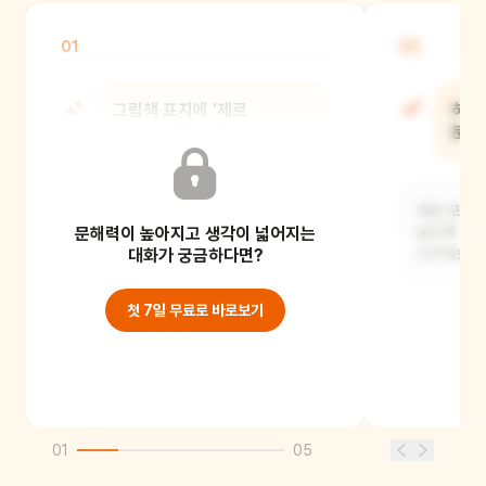
01
02
그림책 표지에 '제로
하늘
웨이스트'라는 말이 보여요.
분이
제로 웨이스트는 무엇을 하는
활동일까요?
세상 모든 
문해력이 높아지고 생각이 넓어지는
살도록 지켜
일회용품을 적게 쓰고, 물건들을 다시
대화가 궁금하다면?
신이에요. 
써서 쓰레기를 아주 조금만 만들도록
노력하는 활동이에
첫 7일 무료로 바로보기
01
05