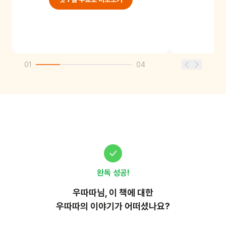
01
04
완독 성공!
우따따
님, 이
책
에 대한
우따따의 이야기가 어떠셨나요?