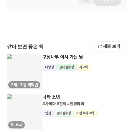
취소
후기 남기기
같이 보면 좋은 책
새로 보기
구상나무 이사 가는 날
다양성
생태감수성
사고력
7세~초등 저학년
낙타 소년
#사막화
#진화
#환경파괴
인간
생태감수성
비판적사고력
5~6세