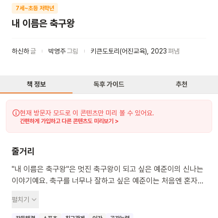
7세~초등 저학년
내 이름은 축구왕
하신하
글
박영주
그림
키큰도토리(어진교육)
,
2023
펴냄
책 정보
독후 가이드
추천
현재 방문자 모드로 이 콘텐츠만 미리 볼 수 있어요.
간편하게 가입하고 다른 콘텐츠도 미리보기 >
줄거리
"내 이름은 축구왕"은 멋진 축구왕이 되고 싶은 예준이의 신나는
이야기예요. 축구를 너무나 잘하고 싶은 예준이는 처음엔 혼자서
모든 골을 넣으려고 했대요. 하지만 친구와 함께 힘을 합치는
펼치기
것이 얼마나 중요한지 깨닫고 멋진 팀워크를 보여주려고
노력해요. 이 책을 읽으며 친구와 사이좋게 협동하는 마음과 서로