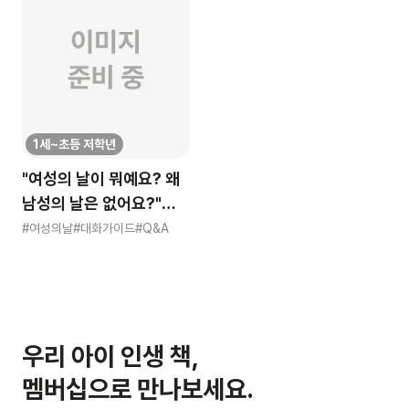
1세~초등 저학년
"여성의 날이 뭐예요? 왜
남성의 날은 없어요?"
묻는 어린이에게 이렇게
#여성의날
#대화가이드
#Q&A
알려주세요
우리 아이 인생 책,
멤버십으로 만나보세요.