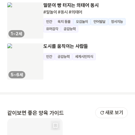
말문이 빵 터지는 의태어 동시
#말놀이
#동시
#의태어
인간
육지 동물
오감놀이
언어발달
정서지능
유머감각
공감능력
1~2세
도시를 움직이는 사람들
인간
공감능력
세계시민의식
5~6세
같이보면 좋은 양육 가이드
새로 보기