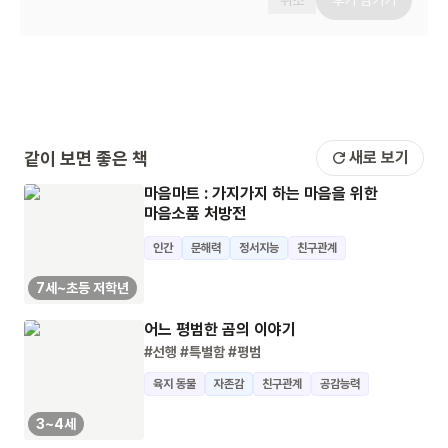
취소
후기 남기기
같이 보면 좋은 책
새로 보기
마음마트 : 가지가지 하는 마음을 위한
마음소품 처방전
인간
문해력
정서지능
친구관계
7세~초등 저학년
어느 평범한 곰의 이야기
#선행
#특별함
#평범
육지 동물
자존감
친구관계
공감능력
3~4세