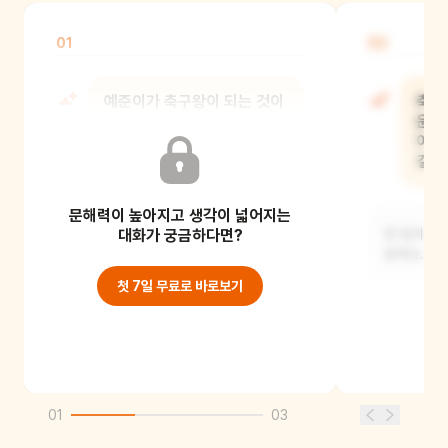
01
02
예준이가 축구왕이 되는 것이
축구는
소원이라고 했어요. '소원'은
운동
무엇을 말하는 걸까요?
어떤
걸까
문해력이 높아지고 생각이 넓어지는
정말 하고 싶고 바라는 일을 말해요.
예준이는 축구왕이 너무너무 되고
대화가 궁금하다면?
한 팀이 되
싶었던 거예요.
말해요. 우
첫 7일 무료로 바로보기
01
03