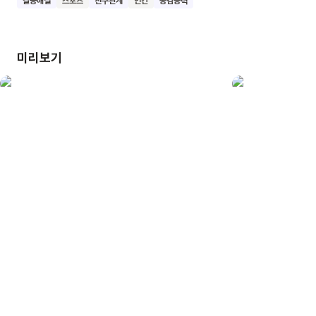
갈등해결
스포츠
친구관계
인간
공감능력
돕는 기쁨을 배울 수 있어요. 예준이처럼 친구들과 함께 꿈을
향해 나아가는 멋진 어린이가 되기를 바랍니다.
미리보기