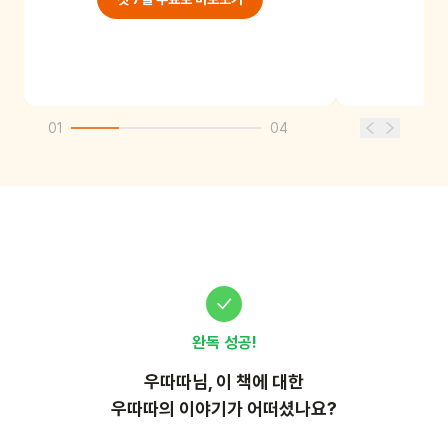
01
04
완독 성공!
우따따
님, 이
책
에 대한
우따따의 이야기가 어떠셨나요?