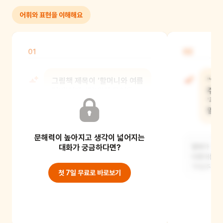
어휘와 표현을 이해해요
01
02
그림책 제목이 '할머니와 여름
"알
텃밭'인데, '텃밭'이 무엇을
주렁
말하는 걸까요?
'주
말하
문해력이 높아지고 생각이 넓어지는
텃밭은 채소를 기르는 작은 밭을 말해요.
할머니가 여러 가지 맛있는 채소들을
대화가 궁금하다면?
열매가 나무
쑥쑥 키우시는
대롱대롱 매
'주렁주렁'
첫 7일 무료로 바로보기