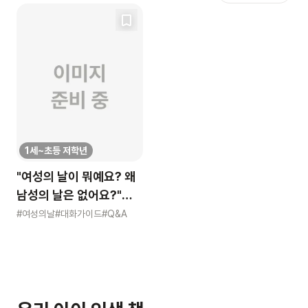
1세~초등 저학년
"여성의 날이 뭐예요? 왜
남성의 날은 없어요?"
묻는 어린이에게 이렇게
#여성의날
#대화가이드
#Q&A
알려주세요