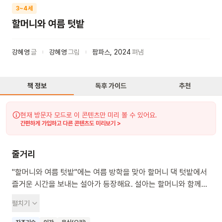
3~4세
할머니와 여름 텃밭
강혜영
글
강혜영
그림
팜파스
,
2024
펴냄
책 정보
독후 가이드
추천
현재 방문자 모드로 이 콘텐츠만 미리 볼 수 있어요.
간편하게 가입하고 다른 콘텐츠도 미리보기 >
줄거리
"할머니와 여름 텃밭"에는 여름 방학을 맞아 할머니 댁 텃밭에서
즐거운 시간을 보내는 설아가 등장해요. 설아는 할머니와 함께
쑥쑥 자란 채소들을 수확하며 자연의 신비로움을 느껴요. 빨갛게
펼치기
익은 방울토마토도 맛보고, 맛있는 오이냉국과 시원한
수박화채도 함께 만들어요. 이 책을 통해 아이들은 건강한