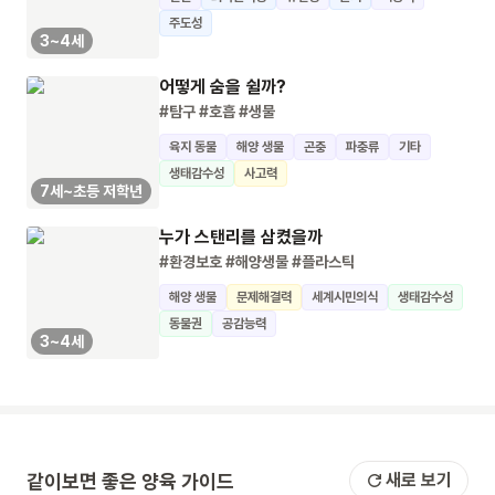
주도성
3~4세
어떻게 숨을 쉴까?
#탐구
#호흡
#생물
육지 동물
해양 생물
곤충
파충류
기타
생태감수성
사고력
7세~초등 저학년
누가 스탠리를 삼켰을까
#환경보호
#해양생물
#플라스틱
해양 생물
문제해결력
세계시민의식
생태감수성
동물권
공감능력
3~4세
같이보면 좋은 양육 가이드
새로 보기