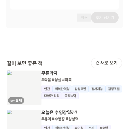
취소
후기 남기기
같이 보면 좋은 책
새로 보기
무릎딱지
#죽음
#상실
#극복
인간
회복탄력성
감정표현
정서지능
감정조절
다양한 감정
공감능력
5~6세
오늘은 수영장일까?
#유머
#수영장
#상상력
인간
회복탄력성
유연성
끈기
적응력