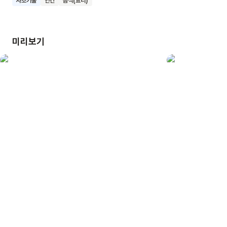
자조기술
인간
음식(요리)
먹거리의 소중함과 할머니와의 따뜻한 사랑을 배울 수 있어요.
사랑과 자연이 가득한 여름 텃밭의 특별한 추억을 함께 만들어
보아요.
미리보기