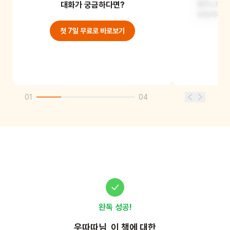
대화가 궁금하다면?
할머니의 여
꽃들에게 반
첫 7일 무료로 바로보기
01
04
완독 성공!
우따따
님, 이
책
에 대한