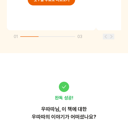
01
03
완독 성공!
우따따
님, 이
책
에 대한
우따따의 이야기가 어떠셨나요?