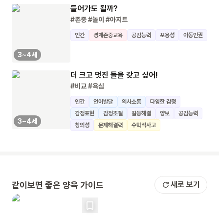
들어가도 될까?
#존중
#놀이
#아지트
인간
경계존중교육
공감능력
포용성
아동인권
3~4세
더 크고 멋진 돌을 갖고 싶어!
#비교
#욕심
인간
언어발달
의사소통
다양한 감정
감정표현
감정조절
갈등해결
양보
공감능력
3~4세
창의성
문제해결력
수학적사고
같이보면 좋은 양육 가이드
새로 보기