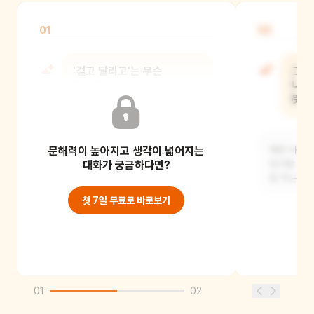
01
02
'걷고 달리고'는 무슨
그림
말이에요?
나와요
뜻이
두 발로 걸어가거나 아주 빠르게
문해력이 높아지고 생각이 넓어지는
뛰어가는 것을 말해요.
여러 사람이
대화가 궁금하다면?
친구랑 같이
밥 먹는 것
첫 7일 무료로 바로보기
01
02