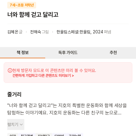
7세~초등 저학년
너와 함께 걷고 달리고
김혜온
글
전해숙
그림
한울림스페셜:한울림
,
2024
펴냄
책 정보
독후 가이드
추천
현재 방문자 모드로 이 콘텐츠만 미리 볼 수 있어요.
간편하게 가입하고 다른 콘텐츠도 미리보기 >
줄거리
"너와 함께 걷고 달리고"는 지호의 특별한 운동화와 함께 세상을
탐험하는 이야기예요. 지호의 운동화는 다른 친구의 눈으로
세상을 바라볼 수 있게 해주는 마법 같은 힘이 있대요. 이 책을
펼치기
읽으면 다른 친구의 입장이 되어 세상을 이해하는 따뜻한 마음을
키울 수 있어요. 다양한 친구들과 함께 어디든 가고 싶은 마음을