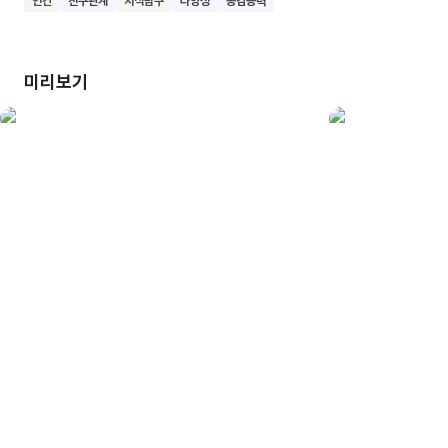
인간
친구관계
지식탐구
다양성
공감능력
배우고, 소중한 우정을 나눌 수 있어요. 우리 모두 서로의 다름을
존중하며 함께 어울려 자라나길 바랍니다.
미리보기