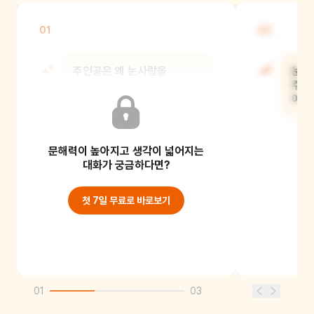
01
02
주인공은 왜 눈사람을
눈사
보관하고 싶어 했니?
주인
여행
문해력이 높아지고 생각이 넓어지는
대화가 궁금하다면?
첫 7일 무료로 바로보기
01
03