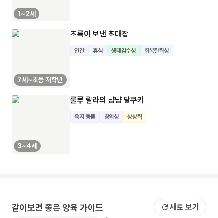
1~2세
초록이 보낸 초대장
인간
휴식
생태감수성
회복탄력성
7세~초등 저학년
룰루 랄라의 냠냠 달쿠키
육지 동물
창의성
상상력
3~4세
같이보면 좋은 양육 가이드
새로 보기