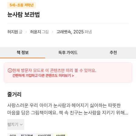
5세~초등 저학년
눈사람 보관법
허지원
글
허윤지
그림
고래뱃속
,
2025
펴냄
책 정보
독후 가이드
추천
현재 방문자 모드로 이 콘텐츠만 미리 볼 수 있어요.
간편하게 가입하고 다른 콘텐츠도 미리보기 >
줄거리
사랑스러운 우리 아이가 눈사람과 헤어지기 싫어하는 따뜻한
마음을 담은 그림책이에요. 책 속 친구는 눈사람을 지키기 위해
산꼭대기와 우주, 바닷속까지 떠나는 신나는 상상의 여행을 해요.
펼치기
이 멋진 여행을 통해 사랑하는 친구를 지키고 싶은 순수한 마음이
얼마나 큰 힘을 가졌는지 깨닫게 될 거예요. 아이들은 책 속