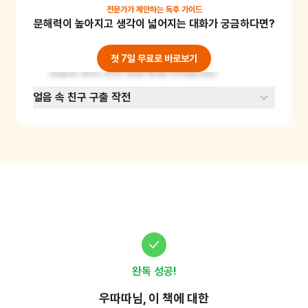
을 담아 나만의 보관함을 꾸밉니다. 즉, 소중한 기
전문가가 제안하는
독후 가이드
문해력이 높아지고 생각이 넓어지는 대화가 궁금하다면?
억을 시각적인 형태로 만들어 고정함으로써 정서
적인 안정감을 느끼는 활동이에요. 완성된 보관함
에 소중한 이름을 붙여주고 눈사람과 나누고 싶은 
첫 7일 무료로 바로보기
약속을 적어 상자 안에 함께 넣어보세요.
얼음 속 친구 구출 작전
완독 성공!
우따따
님, 이
책
에 대한