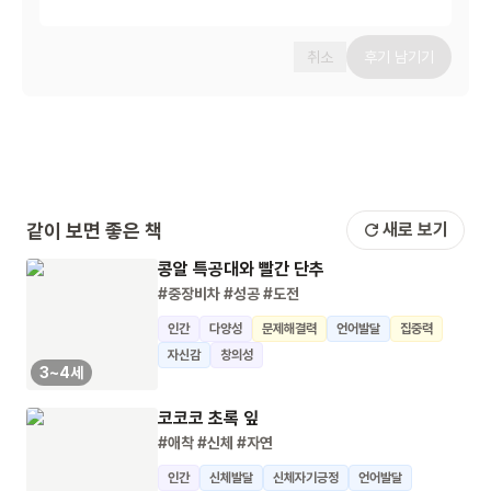
취소
후기 남기기
같이 보면 좋은 책
새로 보기
콩알 특공대와 빨간 단추
#중장비차
#성공
#도전
인간
다양성
문제해결력
언어발달
집중력
자신감
창의성
3~4세
코코코 초록 잎
#애착
#신체
#자연
인간
신체발달
신체자기긍정
언어발달