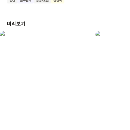
인간
친구관계
상상/모험
상상력
친구와 함께 미지의 세계를 탐험하며 용기와 상상력을 키울 수
있어요. 눈사람과 함께 떠나는 따뜻한 모험에 우리 아이도 함께해
보아요.
미리보기