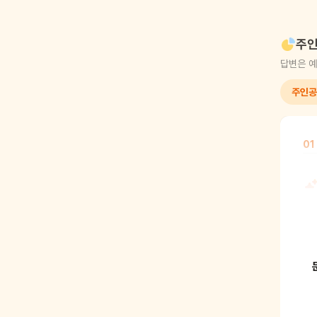
주인
답변은 예
주인공
01