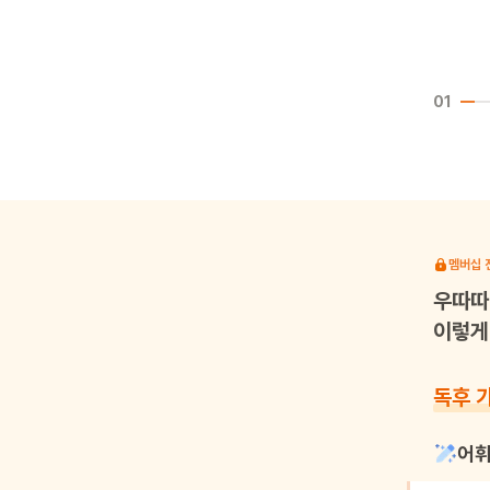
01
멤버십 
우따따
이렇게 
독후 
어휘