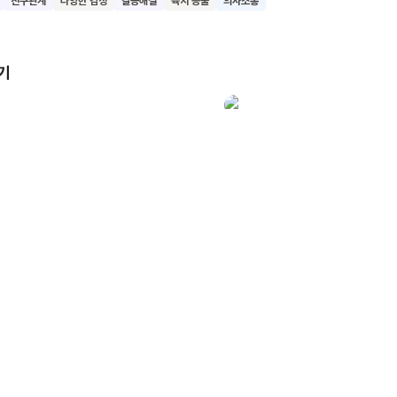
친구관계
다양한 감정
갈등해결
육지 동물
의사소통
기