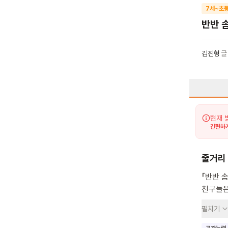
7세~초등
반반 
김진형
글
현재 
간편하게
줄거리
『반반 
친구들은
친구들은
펼치기
우리 아
거예요.