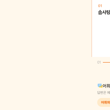
01
솜사
01
어휘
답변은 예
어휘와