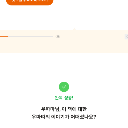
06
완독 성공!
우따따
님, 이
책
에 대한
우따따의 이야기가 어떠셨나요?