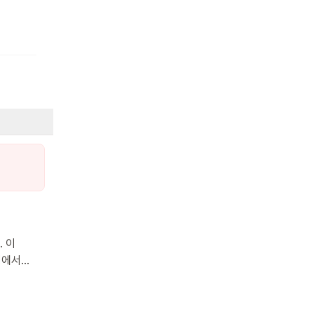
. 이
정에서
읽으며
을