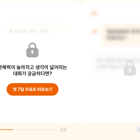
02
책 표지에 있는 '반반
'알쏭달쏭한 맛'
솜사탕'은 무슨 뜻인 것
맛일까요?
같아요?
무슨 맛인지 잘 모르겠고
문해력이 높아지고 생각이 넓어지는
솜사탕이 두 가지 색깔이나 두 가지 맛이
신기한 맛일 것 같아요.
함께 있는 솜사탕일 것 같아요. 아니면
대화가 궁금하다면?
친구들이
첫 7일 무료로 바로보기
04