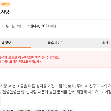
 저학년
솜사탕
홍그림
그림
소원나무
,
2024
펴냄
책 정보
독후 가이드
추천
방문자 모드로 이 콘텐츠만 미리 볼 수 있어요.
 가입하고 다른 콘텐츠도 미리보기 >
솜사탕』에는 조금은 다른 성격을 가진 고람이, 토리, 두비 세 친구가 나와요
 '알쏭달쏭한 맛' 솜사탕 때문에 생긴 문제를 함께 해결해 나가요. 그 과
 서로의 마음을 이해하고 사이좋게 이야기하는 방법을 배워요. 이 책을 
이도 다른 친구들의 생각을 헤아리고 존중하는 따뜻한 마음을 가질 수 있
 친구를 이해하고 배려하는 멋진 아이로 자라나길 바랍니다.