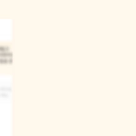
내밀고
어캣처럼,
들을 몰래
 파고요,
 해요.