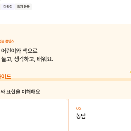
자들이 스스로 가진 놀라운 능력(고유의 장점)을 사랑하고 자존감을 키울
다양성
육지 동물
응원하는 메시지를 담고 있습니다.
전용 콘텐츠
어린이와 책으로
놀고, 생각하고, 배워요.
가이드
와 표현을 이해해요
02
번
농담