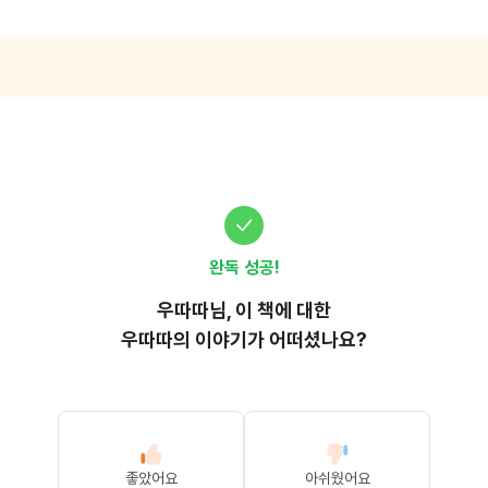
완독 성공!
우따따
님, 이
책
에 대한
우따따의 이야기가 어떠셨나요?
좋았어요
아쉬웠어요