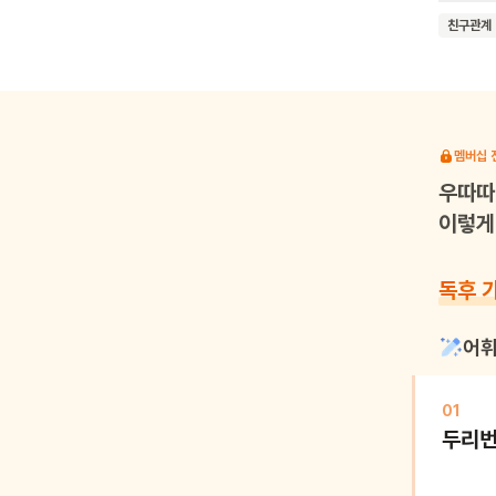
책은 독
친구관계
있도록 
멤버십 
우따따
이렇게 
독후 
어휘
01
두리