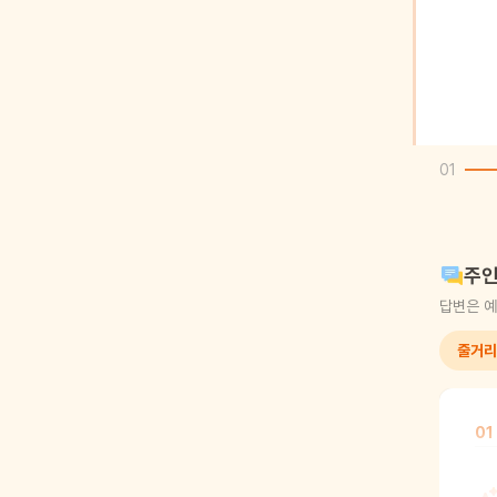
01
주인
답변은 예
줄거리
01