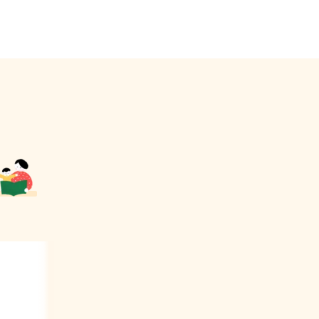
 수
03
엉덩방아