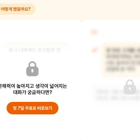
 어떻게 했을까요?
02
혹시 너에게도 친구들은 잘
땅 위로 고개를 
모르는 '너만의 휘파람' 같은
두리번거리는 미
능력이 있니?
너도 숨어서 친구
관찰해 본 적이
문해력이 높아지고 생각이 넓어지는
저는 몸집이 작지만, 그래서 좁은 곳도
잘 통과하고 좁은 곳에 떨어진 물건도 잘
대화가 궁금하다면?
00이는 수업 시간에 코를
주워요.
00이는 책에 그림 낙서를
첫 7일 무료로 바로보기