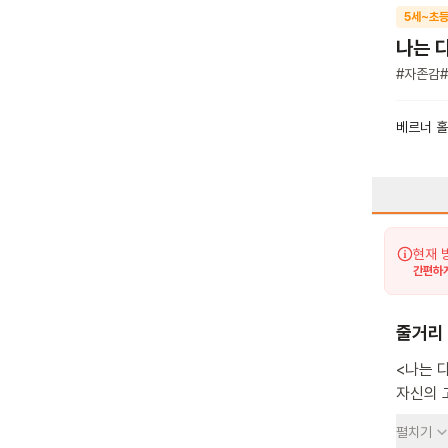
5세~초등
나는 
#
자존감
#
베르너 
현재 
간편하게
줄거리
<나는 
자신의 
무서운 
펼치기
휘파람을