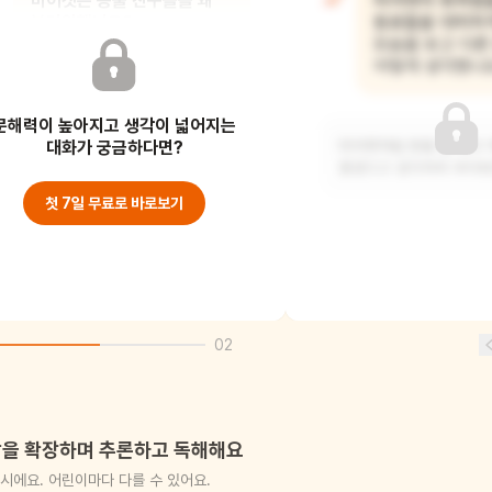
미어캣은 동물 친구들을 왜
미어캣이 휘파람
부러워했나요?
동료들을 대피하
모습을 보고 다른
어떻게 생각했나
침팬지는 재미있고, 곰은 힘이 세고,
문해력이 높아지고 생각이 넓어지는
사자는 무서운데, 자신은 특별한 능력이
하나도 없는
대화가 궁금하다면?
미어캣처럼 망을 잘 보고
좋겠다고 생각하며 부러워
첫 7일 무료로 바로보기
02
을 확장하며 추론하고 독해해요
시에요. 어린이마다 다를 수 있어요.