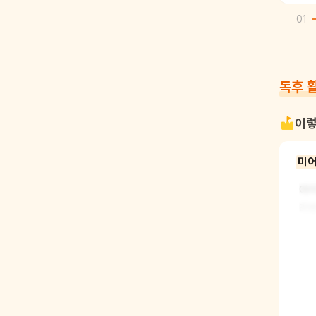
01
독후 
이렇
미어
아이
리번
대신
해봅