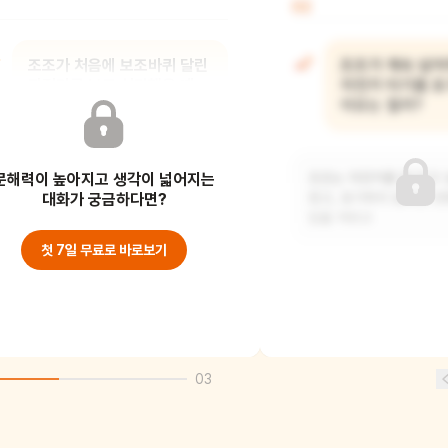
02
조조가 처음에 보조바퀴 달린
조조가 계속 넘
자전거를 보고 실망했을 때
자전거 타기를 포
어떤 생각을 했을까?
이유는 뭘까?
문해력이 높아지고 생각이 넓어지는
조조는 아마도 "나는 이미 큰 아이인데
조조는 자전거를 잘 타고 
왜 아기용 자전거를 줬지?"라고
대화가 궁금하다면?
컸고, 포기하지 않으면 언
생각했을 것 같아요
있을 거라고
첫 7일 무료로 바로보기
03