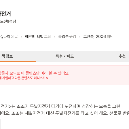
자전거
도전
#
성장
 슈나이더
글
에르베 삐넬
그림
공입분
옮김
그린북
,
2006
펴냄
책 정보
독후 가이드
추천
방문자 모드로 이 콘텐츠만 미리 볼 수 있어요.
 가입하고 다른 콘텐츠도 미리보기 >
자전거>는 조조가 두발자전거 타기에 도전하며 성장하는 모습을 그린
에요. 조조는 세발자전거 대신 두발자전거를 타고 싶어 해요. 선물로 받
 보조바퀴가 달려있어 실망하지만, 계속 연습하며 도전해요. 처음에는 
지만, 끈기 있게 노력한 끝에 마침내 보조바퀴 없이 자전거를 타는 데 성