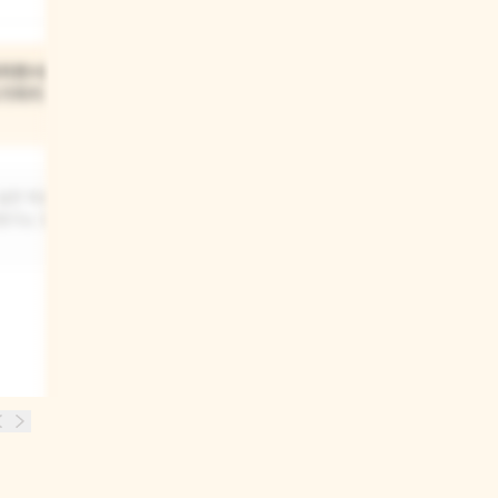
03
어지면서도
조조가 마침내 자전거를 잘
기하지 않은
타게 되었을 때, 부모님은
어떤 기분이었을까?
싶은 마음이
부모님은 조조가 열심히 노력해서
젠가는 할 수
자전거를 타게 된 것을 보고 매우
자랑스러워하고 기뻐하셨을