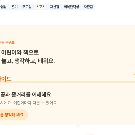
 어린이의 성장 과정과 도전 정신을 잘 보여주고 있어요. 어린이들이 이 
자립심
끈기
주도성
스포츠
자신감
회복탄력성
자존감
것에 도전하는 용기와 끈기의 중요성을 배우고, 자신의 능력을 믿는 자신
기대해요.
전용 콘텐츠
어린이와 책으로
놀고, 생각하고, 배워요.
가이드
공과 줄거리를 이해해요
시에요. 어린이마다 다를 수 있어요.
를 생각해 봐요