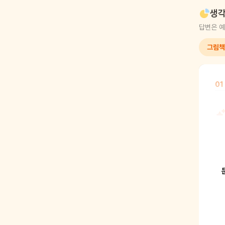
생각
답변은 예
그림책
01