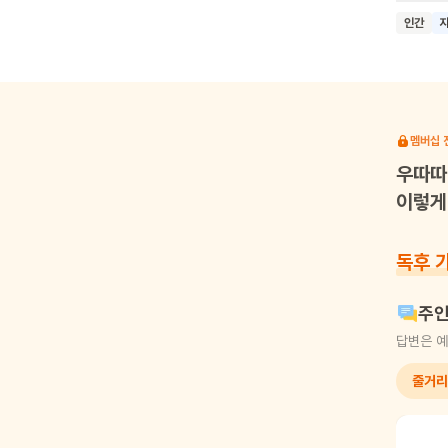
이 책은
인간
새로운 
되기를 
멤버십 
우따따
이렇게 
독후 
주인
답변은 예
줄거리