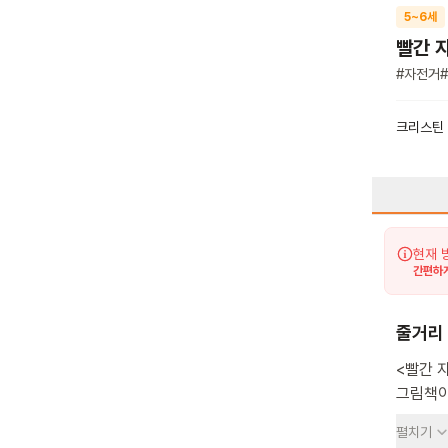
5~6세
빨간 
#
자전거
#
크리스틴
현재 
간편하게
줄거리
<빨간 
그림책이
자전거에
펼치기
어려워하