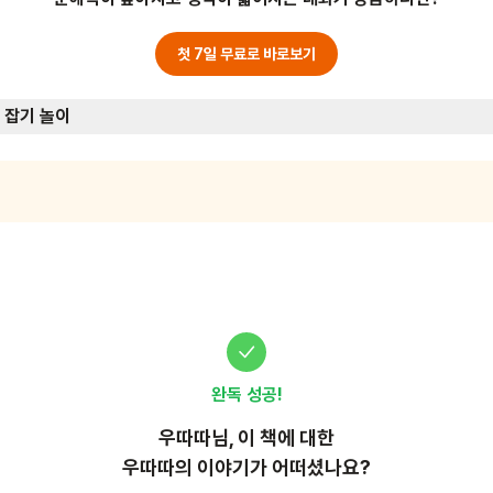
어요. 준비물: 종이, 색연필 또는 크레파스
첫 7일 무료로 바로보기
 잡기 놀이
완독 성공!
우따따
님, 이
책
에 대한
우따따의 이야기가 어떠셨나요?