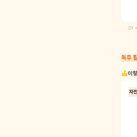
01
독후 
이렇
자전