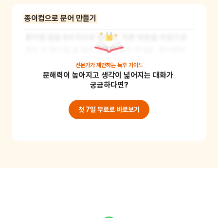
종이컵으로 문어 만들기
종이컵 밑을 8조각으로 잘라요. 자른 부분을 바깥으로 
접은 뒤 종이컵 끝 말린 부분을 잘라 주세요. 종이컵의 
윗부분의 한 곳을 펀치로 뚫고, 짧게 자른 종이빨대를 꽂
전문가가 제안하는
독후 가이드
문해력이 높아지고 생각이 넓어지는 대화가 
아 문어의 누두를 만들어요. 그리고 그 위에 눈 스티커를 
궁금하다면?
붙여요. 색지를 오려서 만든 문어다리 8개를 붙여주면 
완성! 문어의 빨판은 남은 종이빨대를 잘게 잘라 붙이거
첫 7일 무료로 바로보기
나 사인펜으로 그려 주세요. *준비물: 종이컵, 색지, 종
이빨대, 눈 스티커, 가위, 풀