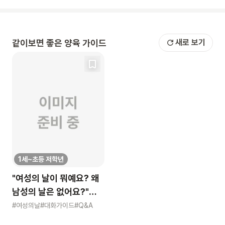
같이보면 좋은 양육 가이드
새로 보기
1세~초등 저학년
"여성의 날이 뭐예요? 왜
남성의 날은 없어요?"
묻는 어린이에게 이렇게
#여성의날
#대화가이드
#Q&A
알려주세요