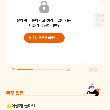
싶을 것 같아?
식당섬이 나
문해력이 높아지고 생각이 넓어지는
예) 수영섬이요. 수영장에서 문어
싶은 음식을
미끄럼틀을 타는 게 정말 재미있을 것
대화가 궁금하다면?
보세요.
같아요!
첫 7일 무료로 바로보기
01
03
독후 활동
이렇게 놀아요