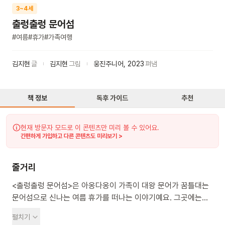
3~4세
출렁출렁 문어섬
#
여름
#
휴가
#
가족여행
김지현
글
김지현
그림
웅진주니어
,
2023
펴냄
책 정보
독후 가이드
추천
현재 방문자 모드로 이 콘텐츠만 미리 볼 수 있어요.
간편하게 가입하고 다른 콘텐츠도 미리보기 >
줄거리
<출렁출렁 문어섬>은 아옹다옹이 가족이 대왕 문어가 꿈틀대는
문어섬으로 신나는 여름 휴가를 떠나는 이야기예요. 그곳에는
문어발 미끄럼틀을 탈 수 있는 ‘수영섬’, 문어 먹물을 맞으며 변신
펼치기
놀이를 할 수 있는 ‘변신섬’ 등 서로 다른 테마를 가진 8개의