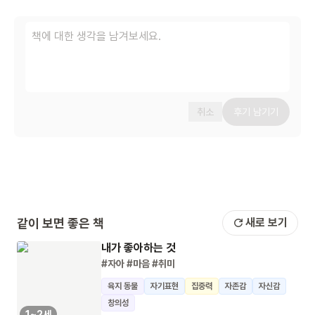
취소
후기 남기기
같이 보면 좋은 책
새로 보기
내가 좋아하는 것
#자아
#마음
#취미
육지 동물
자기표현
집중력
자존감
자신감
창의성
1~2세