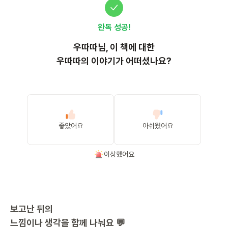
완독 성공!
우따따
님, 이
책
에 대한
우따따의 이야기가 어떠셨나요?
좋았어요
아쉬웠어요
이상했어요
보고난 뒤의
느낌이나 생각을 함께 나눠요 💬