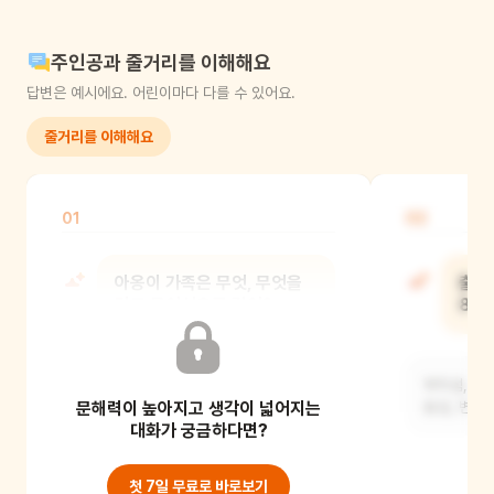
주인공과 줄거리를 이해해요
답변은 예시에요. 어린이마다 다를 수 있어요.
줄거리를 이해해요
01
02
아옹이 가족은 무엇, 무엇을
출렁
타고 문어섬으로 갔어?
8개
기차를 타고, 그 다음에는 나무배로
부두섬, 환영
문해력이 높아지고 생각이 넓어지는
갈아탔어요. 그리고 문어섬에
쉼섬, 변신
도착했어요.
대화가 궁금하다면?
첫 7일 무료로 바로보기