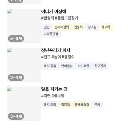
어디가 이상해
#관찰력
#틀린그림찾기
인간
문제해결력
집중력
창의성
사고력
다양한관점
5~6세
장난꾸러기 퍼시
#친구
#놀이
#웅덩이
육지 동물
언어발달
자기표현
친구관계
3~4세
달을 지키는 곰
#자연
#곰
#달
육지 동물
집중력
문제해결력
끈기
3~4세