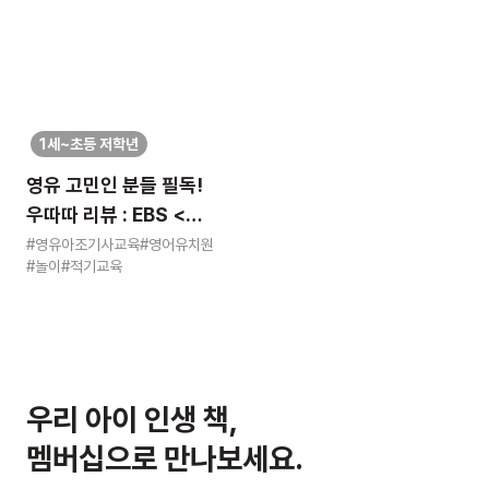
1세~초등 저학년
영유 고민인 분들 필독!
우따따 리뷰 : EBS <
영유아 사교육 보고서>
#영유아조기사교육
#영어유치원
#놀이
#적기교육
우리 아이 인생 책,
멤버십으로 만나보세요.