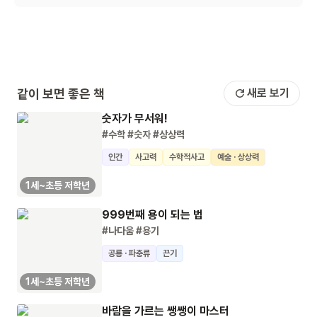
같이 보면 좋은 책
새로 보기
숫자가 무서워!
#수학
#숫자
#상상력
인간
사고력
수학적사고
예술 · 상상력
1세~초등 저학년
999번째 용이 되는 법
#나다움
#용기
공룡 · 파충류
끈기
1세~초등 저학년
바람을 가르는 쌩쌩이 마스터