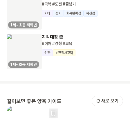
#극복
#도전
#줄넘기
기타
끈기
회복탄력성
자신감
1세~초등 저학년
지각대장 존
#이해
#경청
#교육
인간
비판적사고력
1세~초등 저학년
같이보면 좋은 양육 가이드
새로 보기