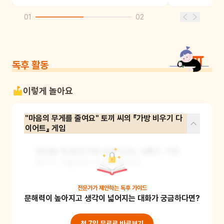
01
02
독후 활동
이렇게 놀아요
"마음의 무게를 줄여요" 토끼 씨의 『가방 비우기 다
이어트』 게임
준비물: 흰 종이(가방 모양 도안), 색종이, 가위, 
필기구, 저울(또는 손저울 장난감)

활동 방법: 자신이 짊어지고 있는 심리적 불안의 
전문가가 제안하는
독후 가이드
문해력이 높아지고 생각이 넓어지는 대화가 궁금하다면?
실체를 눈으로 확인하고, 이를 주도적으로 덜어내
며 자기효능감을 높이는 정서 자립 프로그램입니
다. 아이는 종이 가방 안에 자신이 평소 걱정하는 
첫 7일 무료로 바로보기