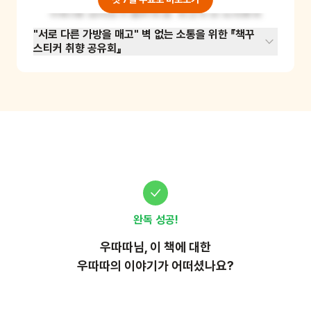
일들(예: 받아쓰기 틀릴까 봐, 친구가 안 놀아줄까 
봐 등)이나 무조건 완벽해야 한다고 생각하는 강
"서로 다른 가방을 매고" 벽 없는 소통을 위한 『책꾸
스티커 취향 공유회』
박 물건들을 색종이에 적어 가득 채웁니다. 그런 
다음, "이 걱정이 없어도 나는 당당하게 잘 지낼 
수 있어!"라고 스스로 선포하며 하나씩 가방 밖으
로 꺼내 찢거나 날려 보냅니다. 비워진 가방을 보
며 완벽함에 대한 고정관념을 버리고 내면의 가벼
움과 안도감을 시각적으로 체득하는 자아 성장 활
동입니다.
완독 성공!
우따따
님, 이
책
에 대한
우따따의 이야기가 어떠셨나요?