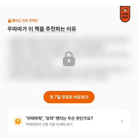
잃어버립니다. 모든 것을 잃었다고 믿은 절망의 순간, 토끼 씨는
아이러니하게도 가방 없이도 무사히 살아지는 날들을 마주하며,
자신을 짓누르던 불안의 무게를 주체적으로 덜어내는 법을
멤버십 전용 콘텐츠
배우게 됩니다.
우따따가
이 책을 추천하는 이유
- 불안한 마음을 고쳐야 할 대상이 아닌 자연스러운 삶의 일부로 
다정하게 바라보며 어린이를 있는 그대로 존중해요.

- 엉뚱하고 리듬감 있는 문장과 섬세한 그림으로 토끼 씨의 마음
을 사랑스럽게 그려내요.

- 인물의 말과 행동 속에서 감정을 스스로 읽어내도록 이끌어, 아
이와 부모가 마음에 대해 함께 이야기 나눌 수 있어요.
첫 7일 무료로 바로보기
'우따따픽', '유의' 뱃지는 무슨 뜻인가요?
우따따만의 선정 기준 자세히 보기