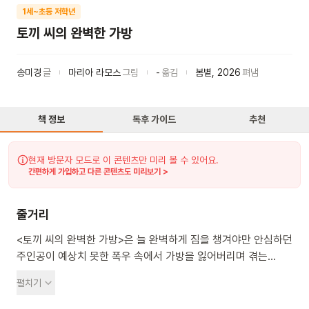
1세~초등 저학년
토끼 씨의 완벽한 가방
송미경
글
마리아 라모스
그림
-
옮김
봄볕
,
2026
펴냄
책 정보
독후 가이드
추천
현재 방문자 모드로 이 콘텐츠만 미리 볼 수 있어요.
간편하게 가입하고 다른 콘텐츠도 미리보기 >
줄거리
<토끼 씨의 완벽한 가방>은 늘 완벽하게 짐을 챙겨야만 안심하던
주인공이 예상치 못한 폭우 속에서 가방을 잃어버리며 겪는
이야기를 담았습니다. 어느 날, 세차게 쏟아지는 폭우 속에서
펼치기
우산, 장화, 비옷에 바이올린 케이스까지 들고 허둥대던 토끼
씨는 결국 자신의 분신과도 같던 완벽한 가방을 통째로