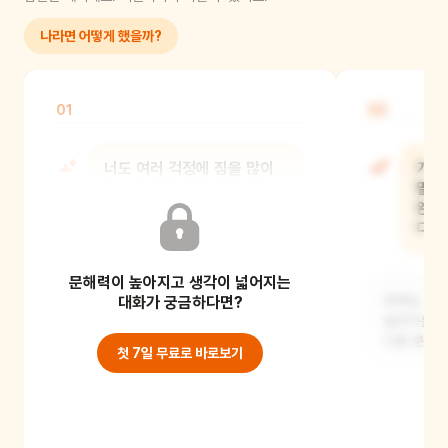
나라면 어떻게 했을까?
01
02
너도 여러 걱정에 짐을 많이
가방
쌌는데 필요 없던 적이 있니?
말하
완벽
다툴
소풍 갈 때 친구들이랑 놀려고 보드게임
문해력이 높아지고 생각이 넓어지는
두 개랑 인형 두 개를 다 가방에
넣었는데, 정작
대화가 궁금하다면?
아무도 틀리
살아가는 방
다를 뿐이에
첫 7일 무료로 바로보기