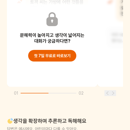
토끼 씨는 가방에 어떤 것들을
가방
챙기니?
토끼
했니
연필, 색연필, 비상약, 손톱깎이 등 거의
문해력이 높아지고 생각이 넓어지는
모든 걸 다 챙겨요.
여우 씨는 
대화가 궁금하다면?
했어요.
첫 7일 무료로 바로보기
01
02
생각을 확장하며 추론하고 독해해요
답변은 예시에요. 어린이마다 다를 수 있어요.