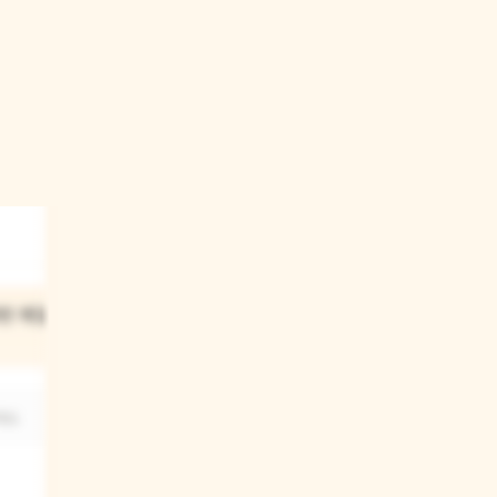
떤 계절을
요.