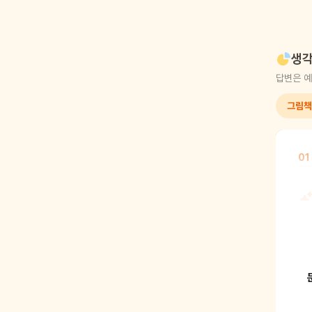
생각
답변은 예
그림책
01