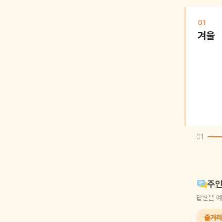
01
겨울
01
주인
답변은 예
줄거리