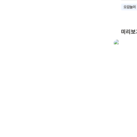
가족은 
오감놀이
읽고 사
미리보