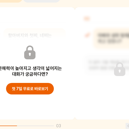
02
할아버지와 첫찌, 네찌는
아빠와 생쥐 형제
무엇을 하고 있었니?
하고 있었니?
긴 나무를 손질하며 썰매를 만들고
다 같이 고깔 게임을 하기
문해력이 높아지고 생각이 넓어지는
있어요.
모양의 말을 만들고 있어요
대화가 궁금하다면?
첫 7일 무료로 바로보기
03