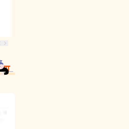
, 겨
인 
와 