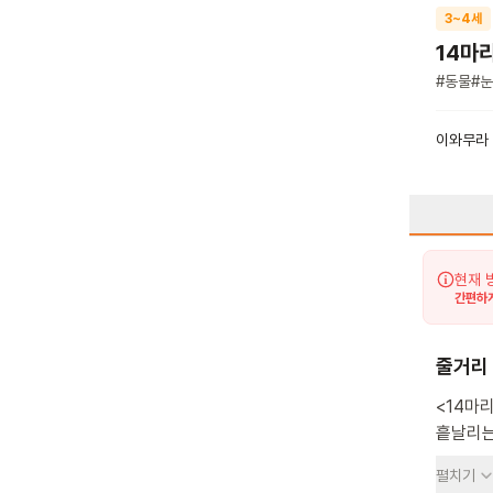
3~4세
14마
#
동물
#
눈
이와무라
현재 
간편하게
줄거리
<14마
흩날리는
도구들과
펼치기
읽는 이