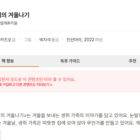
리의 겨울나기
썰매
#
겨울
 카즈오
글
그림
박지석
옮김
진선아이
,
2022
펴냄
책 정보
독후 가이드
추천
방문자 모드로 이 콘텐츠만 미리 볼 수 있어요.
 가입하고 다른 콘텐츠도 미리보기 >
리의 겨울나기>는 겨울을 보내는 생쥐 가족의 이야기를 담고 있어요. 눈발
 겨울날, 생쥐 가족은 따뜻한 집에 모여 앉아 무언가를 만들고 있어요. 
 썰매, 맛있는 찐빵까지! 오순도순 모여 앉아 서로를 돕는 생쥐 가족의 
들의 마음도 따뜻하게 녹여주는 듯합니다. 눈이 그치고 햇살이 들어오자,