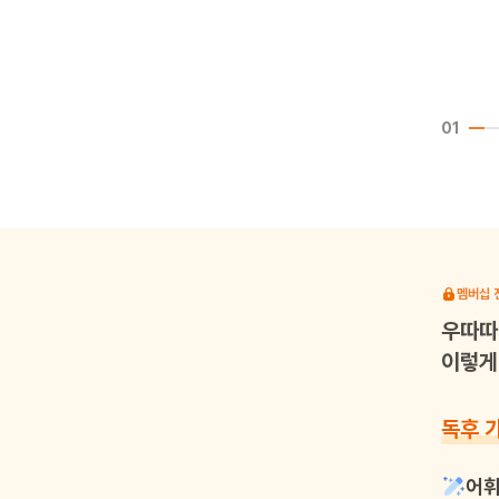
01
멤버십 
우따따
이렇게 
독후 
어휘