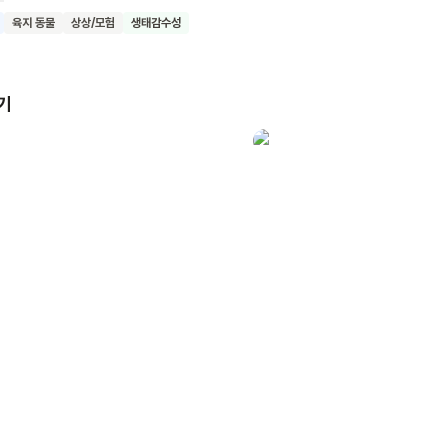
밖으로 나가 썰매를 타기 시작하네요. 우리 함께 이 책, <14마리의 겨울
육지 동물
상상/모험
생태감수성
랑하는 가족들과 계절이 주는 행복과 즐거움을 만끽해보아요.
기