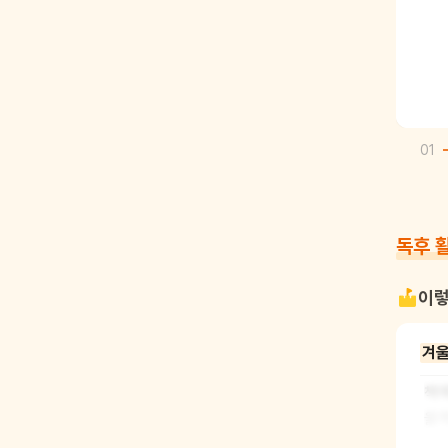
01
독후 
이렇
겨울
책에
울에
호떡