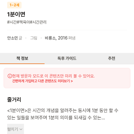
1~2세
1분이면
#
시간
#
책육아
#
시간관리
안소민
글
그림
비룡소
,
2016
펴냄
책 정보
독후 가이드
추천
현재 방문자 모드로 이 콘텐츠만 미리 볼 수 있어요.
간편하게 가입하고 다른 콘텐츠도 미리보기 >
줄거리
<1분이면>은 시간의 개념을 알려주는 동시에 1분 동안 할 수
있는 일들을 보여주며 1분의 의미를 되새길 수 있는
그림책입니다. 1분이면 어떤 것들을 할 수 있을까요? 쑥쑥
펼치기
자라날 씨앗을 심을 수도 있고, 이웃에게 반갑게 인사하거나