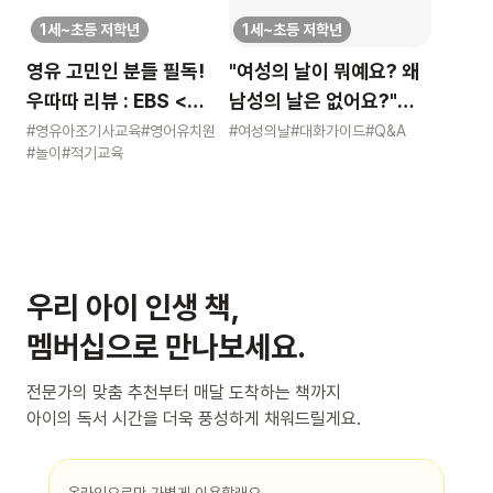
1세~초등 저학년
1세~초등 저학년
영유 고민인 분들 필독!
"여성의 날이 뭐예요? 왜
우따따 리뷰 : EBS <
남성의 날은 없어요?"
영유아 사교육 보고서>
묻는 어린이에게 이렇게
#영유아조기사교육
#영어유치원
#여성의날
#대화가이드
#Q&A
#놀이
#적기교육
알려주세요
우리 아이 인생 책,
멤버십으로 만나보세요.
전문가의 맞춤 추천부터 매달 도착하는 책까지
아이의 독서 시간을 더욱 풍성하게 채워드릴게요.