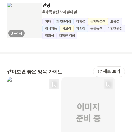
안녕
#가족
#판타지
#이별
기타
회복탄력성
다양성
문제해결력
포용성
정서지능
사고력
자존감
공감능력
다양한관점
3~4세
창의성
다양한 감정
같이보면 좋은 양육 가이드
새로 보기