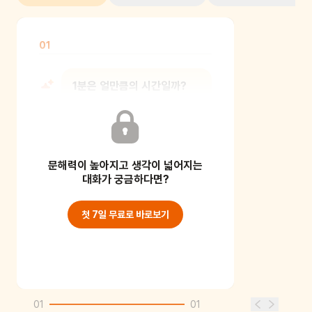
01
1분은 얼만큼의 시간일까?
책을 읽기 전 타이머나 스톱워치를
사용하여 1분의 길이를 느껴보게 해
문해력이 높아지고 생각이 넓어지는
주세요.
대화가 궁금하다면?
첫 7일 무료로 바로보기
01
01