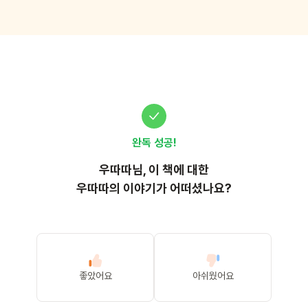
완독 성공!
우따따
님, 이
책
에 대한
우따따의 이야기가 어떠셨나요?
좋았어요
아쉬웠어요