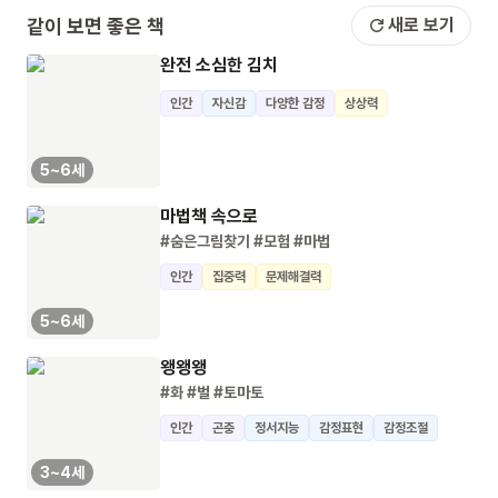
같이 보면 좋은 책
새로 보기
완전 소심한 김치
인간
자신감
다양한 감정
상상력
5~6세
마법책 속으로
#숨은그림찾기
#모험
#마법
인간
집중력
문제해결력
5~6세
왱왱왱
#화
#벌
#토마토
인간
곤충
정서지능
감정표현
감정조절
3~4세