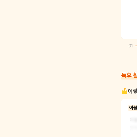
01
독후 
이렇
이불
이불
양육
을 