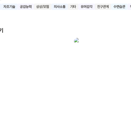
닥이 덕에 아이는 오늘도 편안하고 행복하게 잠자리에 들어요. 사실 토닥
자조기술
공감능력
상상/모험
의사소통
기타
유머감각
친구관계
수면습관
잠자리에 드는 아이를 옆에서 지켜주고 토닥여주는 부모님의 마음이라고 
 이 책을 읽으며 이부자리를 즐겁게 준비하고, 아이들이 밤과 어둠에 대해
 물리칠 수 있기를 바랍니다.
기