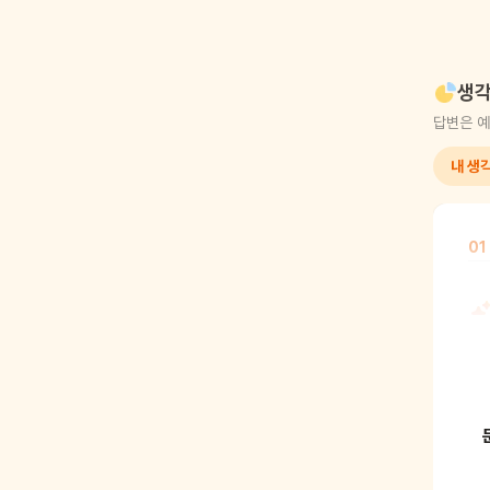
생각
답변은 예
내 생
01