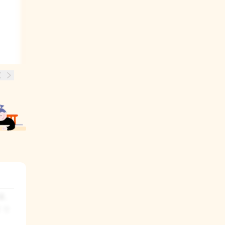
. 
 잡
봅니