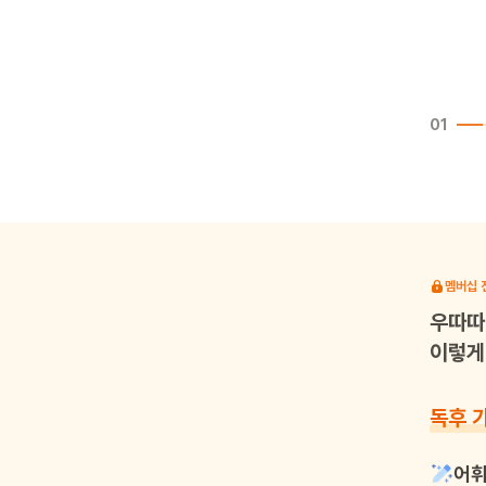
01
멤버십 
우따따
이렇게 
독후 
어휘