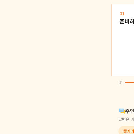
01
준비
01
주인
답변은 예
줄거리