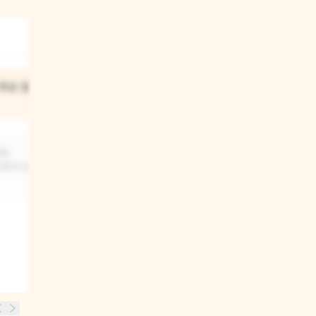
03
무슨 말을
아이는 어떻게 잠에 들 수
있었니?
요.
상상 속의 친구와 끝까지 놀았어요.
으면서 상상을
하지만 엄마는 아랑곳하지 않고 불을
끄고 나갔지요. 엄