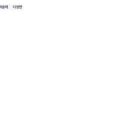
이의
적응력
다양한 감정
감정표현
생활습관/규칙
갈등해결
분리불안
감정조절
인간
할 수
 느끼는