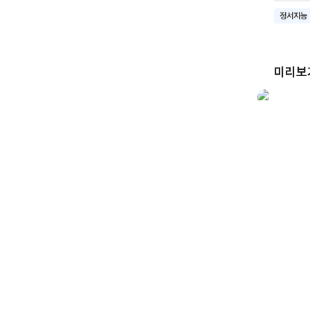
주는 토
정서지능
마음은 
있어요.
두려움을
미리보