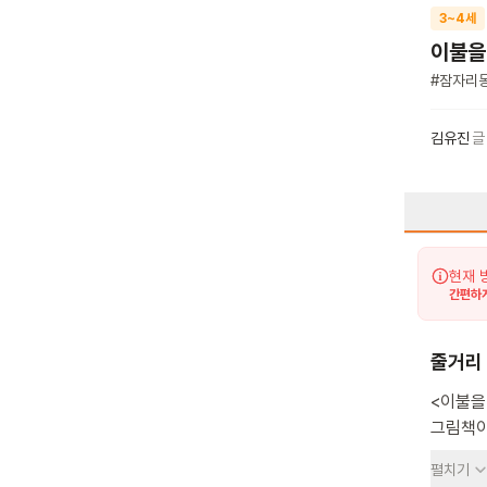
3~4세
이불을
#
잠자리
김유진
글
현재 
간편하게
줄거리
<이불을
그림책이
아이는 
펼치기
마음을 