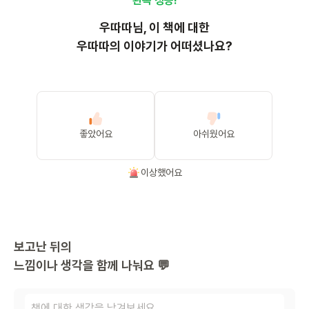
완독 성공!
우따따
님, 이
책
에 대한
우따따의 이야기가 어떠셨나요?
좋았어요
아쉬웠어요
이상했어요
보고난 뒤의
느낌이나 생각을 함께 나눠요 💬