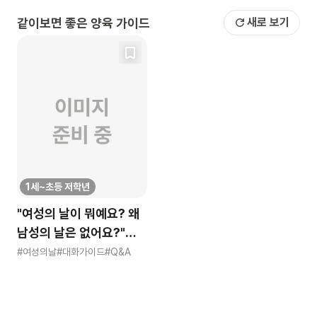
같이보면 좋은 양육 가이드
새로 보기
1세~초등 저학년
"여성의 날이 뭐예요? 왜
남성의 날은 없어요?"
묻는 어린이에게 이렇게
#여성의날
#대화가이드
#Q&A
알려주세요