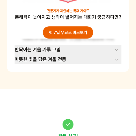
후 양쪽 끝부분을 전체 면의 반을 덮도록 겹치게 
접어주세요. 이후 연필로 눈꽃 모양 일부를 그려
전문가가 제안하는
독후 가이드
문해력이 높아지고 생각이 넓어지는 대화가 궁금하다면?
준 후 연필로 그린 부분만 오려줍니다. 펼쳐보면 
그림 그린 모양이 여러 겹 반복해서 이어지면서 
눈꽃 송이가 완성돼요. 만든 눈송이는 이어 붙여 
첫 7일 무료로 바로보기
가랜드로 활용해 보세요. 소근육과 집중력을 길러
주는 크래프트 아트예요. 준비물: A4용지, 가위, 
반짝이는 겨울 가루 그림
연필
따뜻한 빛을 담은 겨울 전등