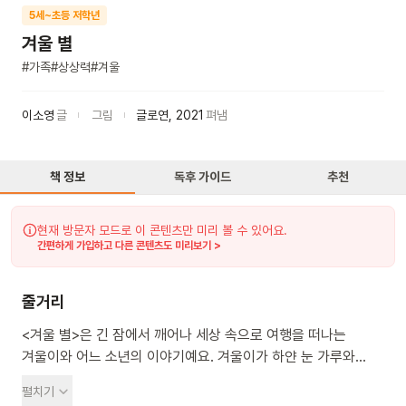
5세~초등 저학년
겨울 별
#
가족
#
상상력
#
겨울
이소영
글
그림
글로연
,
2021
펴냄
책 정보
독후 가이드
추천
현재 방문자 모드로 이 콘텐츠만 미리 볼 수 있어요.
간편하게 가입하고 다른 콘텐츠도 미리보기 >
줄거리
<겨울 별>은 긴 잠에서 깨어나 세상 속으로 여행을 떠나는
겨울이와 어느 소년의 이야기예요. 겨울이가 하얀 눈 가루와
깜깜한 밤 가루를 챙겨 여행을 떠나요. 그러던 중 혼자 있는 한
펼치기
소년을 발견하지요. 겨울이는 소년에게 눈을 뿌려주지만, 소년은