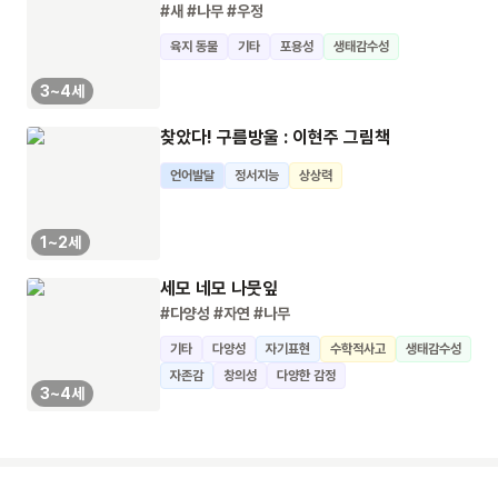
#새
#나무
#우정
육지 동물
기타
포용성
생태감수성
3~4세
찾았다! 구름방울 : 이현주 그림책
언어발달
정서지능
상상력
1~2세
세모 네모 나뭇잎
#다양성
#자연
#나무
기타
다양성
자기표현
수학적사고
생태감수성
자존감
창의성
다양한 감정
3~4세