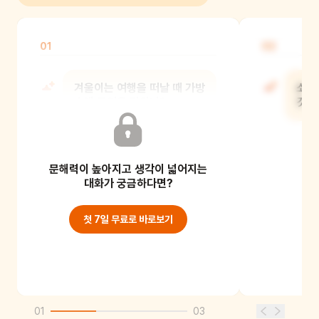
01
02
겨울이는 여행을 떠날 때 가방
소년
속에 무엇을 담았니?
것을
문해력이 높아지고 생각이 넓어지는
대화가 궁금하다면?
첫 7일 무료로 바로보기
01
03