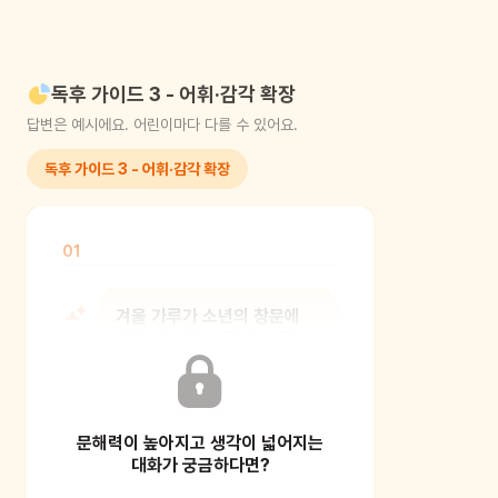
독후 가이드 3 - 어휘·감각 확장
답변은 예시에요. 어린이마다 다를 수 있어요.
독후 가이드 3 - 어휘·감각 확장
01
겨울 가루가 소년의 창문에
닿을 때 어떤 소리가 날 것
같니?
문해력이 높아지고 생각이 넓어지는
[보호자 가이드] 비유로 머릿속 마음을
뚜렷하게 그리는 연습이에요. 즉, 보이지
대화가 궁금하다면?
않는 소리