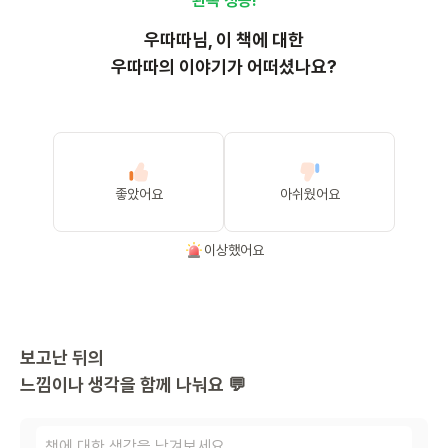
완독 성공!
우따따
님, 이
책
에 대한
우따따의 이야기가 어떠셨나요?
좋았어요
아쉬웠어요
이상했어요
보고난 뒤의
느낌이나 생각을 함께 나눠요 💬