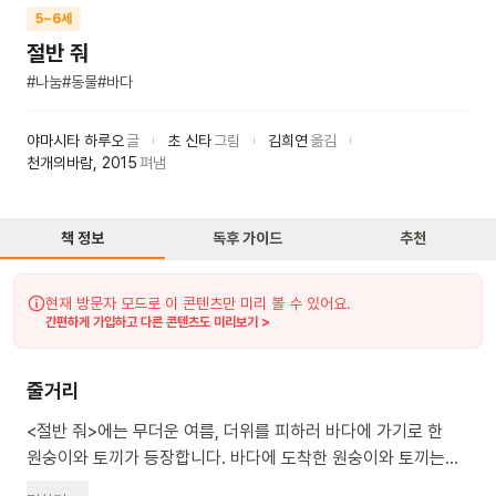
5~6세
절반 줘
#
나눔
#
동물
#
바다
야마시타 하루오
글
초 신타
그림
김희연
옮김
천개의바람
,
2015
펴냄
책 정보
독후 가이드
추천
현재 방문자 모드로 이 콘텐츠만 미리 볼 수 있어요.
간편하게 가입하고 다른 콘텐츠도 미리보기 >
줄거리
<절반 줘>에는 무더운 여름, 더위를 피하러 바다에 가기로 한
원숭이와 토끼가 등장합니다. 바다에 도착한 원숭이와 토끼는
낚시를 하기 시작했어요. 물고기를 잡으면 사이좋게 절반을 나눠