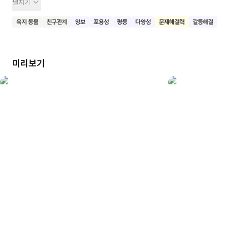
펼치기
갖기로 했지요. 그런데 이게 무슨 일이죠? 물고기가 잡힌 것은
분명한데, 아무리 낚싯대를 당겨도 나오지를 않는 거예요.
육지 동물
친구관계
양보
포용성
평등
다양성
문제해결력
갈등해결
원숭이와 토끼는 다른 동물들에게 도움을 요청합니다. 이 커다란
물고기를 잡으면 사이좋게 절반을 나눠 주겠다고요. 마침내
커다란 물고기를 건져올린 원숭이와 토끼에게 동물들이 다가와
미리보기
소리치네요. “절반 줘!” 모두에게 절반을 나눠줄 수 없다면
어떻게 해야 할까요? 이 책을 읽은 어린이들도 개인의 이익이
아닌 공공의 이익을 먼저 생각하는 멋진 태도를 가질 수 있기를
바랍니다.