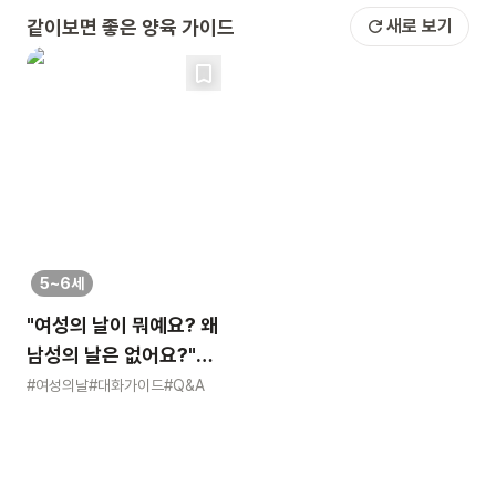
같이보면 좋은 양육 가이드
새로 보기
5~6세
"여성의 날이 뭐예요? 왜
남성의 날은 없어요?"
묻는 어린이에게 이렇게
#여성의날
#대화가이드
#Q&A
알려주세요