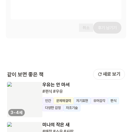
취소
후기 남기기
같이 보면 좋은 책
새로 보기
우유는 안 마셔
#편식
#우유
인간
문제해결력
자기표현
유머감각
편식
다양한 감정
자조기술
3~4세
미나의 작은 새
#애착
#소유
#사랑