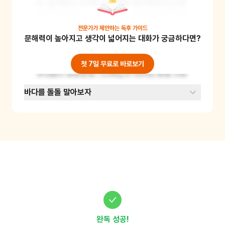
미, 삼각형과 사각형, 오각형과 육각형까지! 도형
들은 절반으로 나누기 위해선 어떤 모양으로 잘라
야 할까요? 대화를 나눈 뒤 아이 스스로 가위를 
전문가가 제안하는
독후 가이드
문해력이 높아지고 생각이 넓어지는 대화가 궁금하다면?
이용하여 도형을 잘라보도록 합시다. 가위 사용에 
능숙한 아이들의 경우 도형을 삼등분으로 나눠보
거나, 사등분으로 잘라보기도 합니다. 마지막으로 
첫 7일 무료로 바로보기
결과물이 정확하게 나뉘었는지 아이와 함께 살펴
봅시다. 수개념과 도형에 대한 이해를 높일 수 있
바다를 돌돌 말아보자
는 유익한 활동이에요. 준비물 : 여러 가지 도형 
종이, 가위
완독 성공!