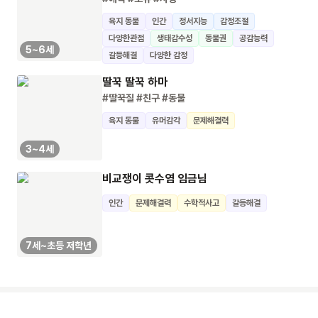
육지 동물
인간
정서지능
감정조절
다양한관점
생태감수성
동물권
공감능력
5~6세
갈등해결
다양한 감정
딸꾹 딸꾹 하마
#딸꾹질
#친구
#동물
육지 동물
유머감각
문제해결력
3~4세
비교쟁이 콧수염 임금님
인간
문제해결력
수학적사고
갈등해결
7세~초등 저학년