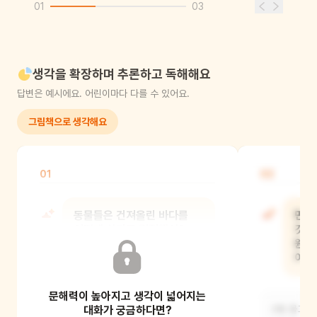
01
03
생각을 확장하며 추론하고 독해해요
답변은 예시에요. 어린이마다 다를 수 있어요.
그림책으로 생각해요
01
02
동물들은 건져올린 바다를
만약
어떻게 하기로 결정했어?
것이
원숭
어떻
바다를 산 속에 가져가기로 결정했어요.
문해력이 높아지고 생각이 넓어지는
그리고 모두 함께 바다에서 헤엄을 치며
놀기로 했지
대화가 궁금하다면?
(예) 물고