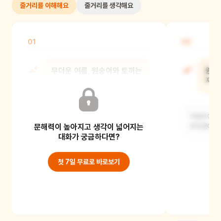
줄거리를 이해해요
줄거리를 생각해요
01
02
무더운 여름, 원숭이와 토끼는
원숭
어디로 무엇을 하러 갔어?
지켜
더위를 피하러 바다에 갔어요. 커다란
거북이에게
문해력이 높아지고 생각이 넓어지는
물고기를 잡기 위해 낚시를 하기로
부탁했어요.
했지요.
대화가 궁금하다면?
첫 7일 무료로 바로보기