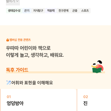
펼치기
공넣기 시합에서는 공벌레가 몸을 동그랗게 굴려 활약하네요.
점심시간이 되었어요. 다른 나비들과 벌은 꽃밭으로 꿀을 찾으러
생태감수성
끈기
지식탐구
적응력
친구관계
곤충
스포츠
가는데 왕오색나비는 장수풍뎅이, 숲사슴벌레와 함께 나무진을
먹는 모양이에요. 상상력을 통해 곤충들의 습성을 알아갈 수
있어요. 이 책을 읽은 아이들이 주변의 풀숲을 둘러보면서 더
멋진 상상력을 마음껏 발휘하길 바랍니다.
멤버십 전용 콘텐츠
우따따
어린이와 책으로
이렇게 놀고, 생각하고, 배워요.
독후 가이드
어휘와 표현을 이해해요
01
02
엉덩방아
진