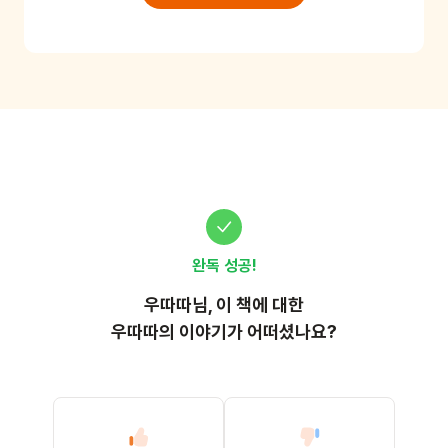
완독 성공!
우따따
님, 이
책
에 대한
우따따의 이야기가 어떠셨나요?