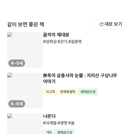
같이 보면 좋은 책
새로 보기
끝까지 제대로
#성취감
#끈기
#집중력
4~5세
뾰족이 삼총사의 눈물 : 지리산 구상나무
이야기
사고력
문제해결력
생태감수성
5~6세
나온다
#사계절
#생명
#봄
기타
생태감수성