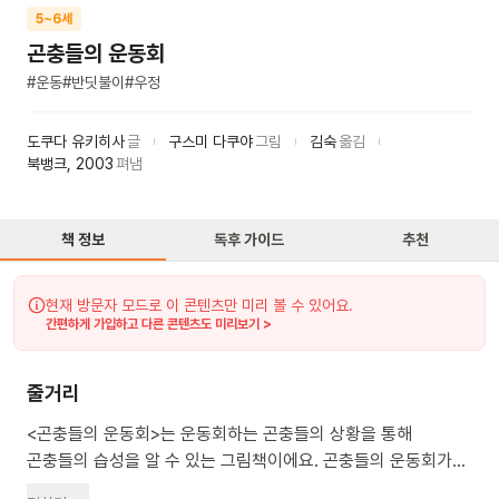
5~6세
곤충들의 운동회
#
운동
#
반딧불이
#
우정
도쿠다 유키히사
글
구스미 다쿠야
그림
김숙
옮김
북뱅크
,
2003
펴냄
책 정보
독후 가이드
추천
현재 방문자 모드로 이 콘텐츠만 미리 볼 수 있어요.
간편하게 가입하고 다른 콘텐츠도 미리보기 >
줄거리
<곤충들의 운동회>는 운동회하는 곤충들의 상황을 통해
곤충들의 습성을 알 수 있는 그림책이에요. 곤충들의 운동회가
열렸어요. 달리기 출발 신호는 폭탄먼지벌레의 방귀신호네요.