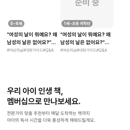
5~6세
1세~초등 저학년
"여성의 날이 뭐예요? 왜
"여성의 날이 뭐예요? 왜
남성의 날은 없어요?"
남성의 날은 없어요?"
묻는 어린이에게 이렇게
묻는 어린이에게 이렇게
#여성의날
#대화가이드
#Q&A
#여성의날
#대화가이드
#Q&A
알려주세요
알려주세요
우리 아이 인생 책,
멤버십으로 만나보세요.
전문가의 맞춤 추천부터 매달 도착하는 책까지
아이의 독서 시간을 더욱 풍성하게 채워드릴게요.