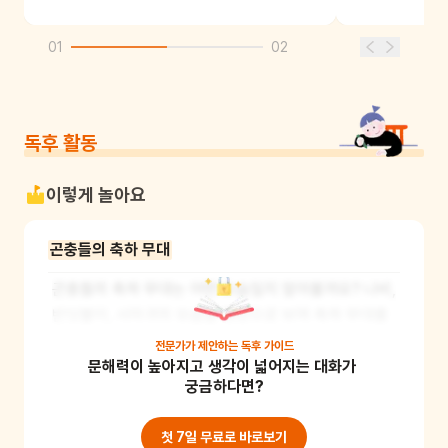
01
02
독후 활동
이렇게 놀아요
곤충들의 축하 무대
곤충들의 축하 무대는 어떤 모습일지 알아볼까요? 나비, 
반딧불이, 사마귀의 모습을 영상으로 보며 축하 무대를 
어떤 식으로 꾸몄을지 상상해 보아요. 그리고 그림으로 
전문가가 제안하는
독후 가이드
문해력이 높아지고 생각이 넓어지는 대화가 
나타내보세요. 자연의 아름다움을 감상하며 흥미와 관
궁금하다면?
심을 높일 수 있어요.

준비물 : 스마트폰 혹은 핸드폰, 종이, 색연필
첫 7일 무료로 바로보기