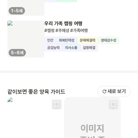
1~5세
우리 가족 캠핑 여행
#캠핑
#주체성
#가족여행
인간
회복탄력성
문제해결력
생태감수성
공감능력
의사소통
갈등해결
5~6세
같이보면 좋은 양육 가이드
새로 보기