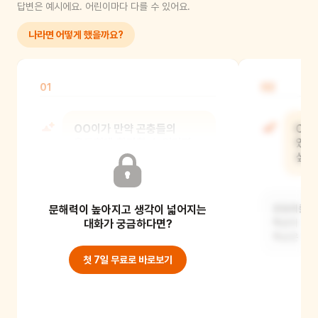
답변은 예시에요. 어린이마다 다를 수 있어요.
나라면 어떻게 했을까요?
01
02
OO이가 만약 곤충들의
OO
운동회에 참가할 수 있다면
있다
어떤 종목을 나가보고 싶니?
싶어
문해력이 높아지고 생각이 넓어지는
높이 뛰기, 달리기 등 어린이도 잘할 수
운동회를 하
있는 여러 종목이 있었지요? 어린이가
대화가 궁금하다면?
특성이 나왔
잘할 수 있
특성은 어떤
첫 7일 무료로 바로보기