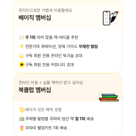
온라인으로만 가볍게 이용할래요
베이직 멤버십
주 1회
아이 맞춤 책·아티클 추천
전문가의 큐레이션, 양육 가이드
무제한 열람
구독 회원 전용 온라인 워크숍 초대
구독 회원 전용 커뮤니티 초대
온라인 이용 + 실물 책까지 받고 싶어요
북클럽 멤버십
베이직 모든 혜택 포함
주제별·월령별 우따따 엄선 책
월 1회
배송
우따따 웰컴키트 1회 배송