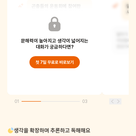
곤충들의 운동회에 참여한
달리
곤충들은 어떤 곤충들이니?
시합
철씨기, 방울벌레들, 여치, 귀뚜라미,
달리기 시합
문해력이 높아지고 생각이 넓어지는
쓰름매미, 에매미, 기름매미, 참매미,
무당벌레 등
각다귀...
대화가 궁금하다면?
왕잠자리, 
첫 7일 무료로 바로보기
01
03
생각을 확장하며 추론하고 독해해요