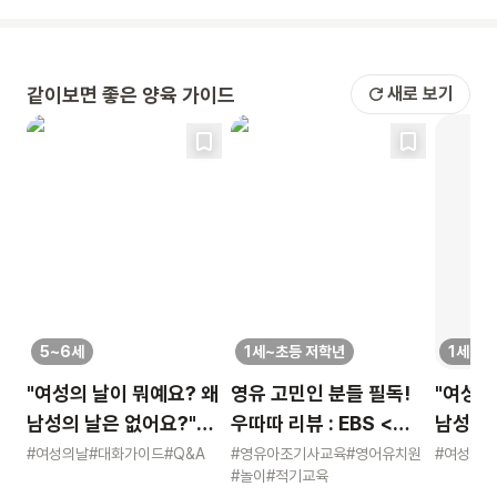
같이보면 좋은 양육 가이드
새로 보기
5~6세
1세~초등 저학년
1세~초
"여성의 날이 뭐예요? 왜
영유 고민인 분들 필독!
"여성의
남성의 날은 없어요?"
우따따 리뷰 : EBS <
남성의 
묻는 어린이에게 이렇게
영유아 사교육 보고서>
묻는 어
#여성의날
#대화가이드
#Q&A
#영유아조기사교육
#영어유치원
#여성의날
#놀이
#적기교육
알려주세요
알려주