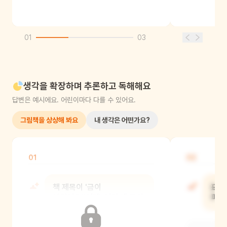
01
03
생각을 확장하며 추론하고 독해해요
답변은 예시에요. 어린이마다 다를 수 있어요.
그림책을 상상해 봐요
내 생각은 어떤가요?
01
02
책 제목이 '금이
표지
생겼어요!'인데, 어떤 게 금이
피어
갔을 것 같아?