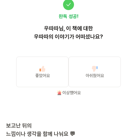
완독 성공!
우따따
님, 이
책
에 대한
우따따의 이야기가 어떠셨나요?
좋았어요
아쉬웠어요
이상했어요
보고난 뒤의
느낌이나 생각을 함께 나눠요 💬