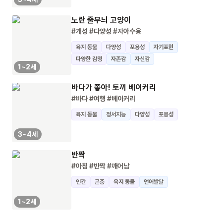
노란 줄무늬 고양이
#개성
#다양성
#자아수용
육지 동물
다양성
포용성
자기표현
다양한 감정
자존감
자신감
1~2세
바다가 좋아! 토끼 베이커리
#바다
#여행
#베이커리
육지 동물
정서지능
다양성
포용성
3~4세
반짝
#아침
#반짝
#깨어남
인간
곤충
육지 동물
언어발달
1~2세