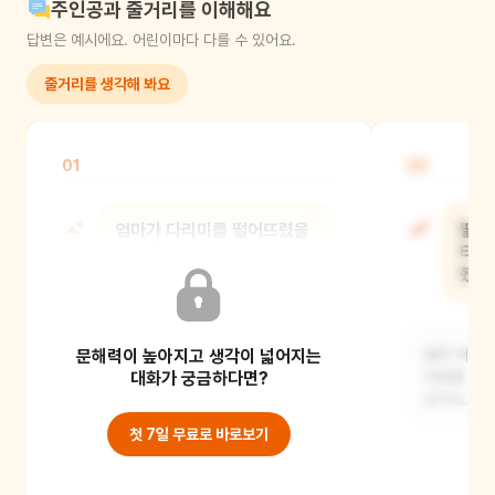
주인공과 줄거리를 이해해요
답변은 예시에요. 어린이마다 다를 수 있어요.
줄거리를 생각해 봐요
01
02
엄마가 다리미를 떨어뜨렸을
딸이
때 어떤 기분이었을까?
타일
했을
엄마는 아마 당황하고 걱정되고 미안한
문해력이 높아지고 생각이 넓어지는
마음이 들었을 것 같아요.
딸은 처음에
대화가 궁금하다면?
마음을 이해
같아요.
첫 7일 무료로 바로보기