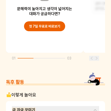
금이 간 타
문해력이 높아지고 생각이 넓어지는
유리컵이나 거울, 또는 바닥 타일에 금이
같아요.
갔을 것 같아요.
대화가 궁금하다면?
첫 7일 무료로 바로보기
01
03
독후 활동
이렇게 놀아요
금 자국 꾸미기