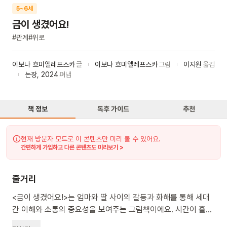
5~6세
금이 생겼어요!
#
관계
#
위로
이보나 흐미엘레프스카
글
이보나 흐미엘레프스카
그림
이지원
옮김
논장
,
2024
펴냄
책 정보
독후 가이드
추천
현재 방문자 모드로 이 콘텐츠만 미리 볼 수 있어요.
간편하게 가입하고 다른 콘텐츠도 미리보기 >
줄거리
<금이 생겼어요!>는 엄마와 딸 사이의 갈등과 화해를 통해 세대
간 이해와 소통의 중요성을 보여주는 그림책이에요. 시간이 흘러
딸은 자라고 엄마는 나이 들었어요. 어느 날 엄마가 딸의 새집