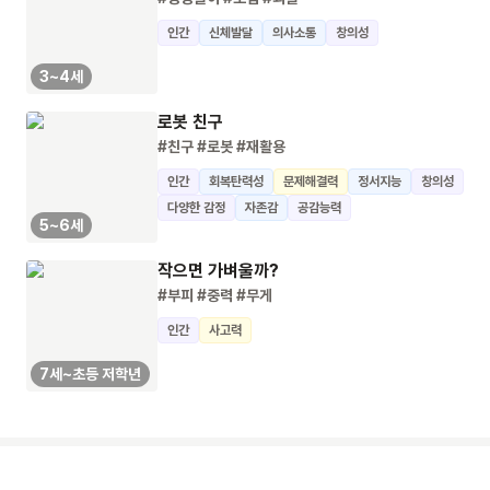
인간
신체발달
의사소통
창의성
3~4세
로봇 친구
#친구
#로봇
#재활용
인간
회복탄력성
문제해결력
정서지능
창의성
다양한 감정
자존감
공감능력
5~6세
작으면 가벼울까?
#부피
#중력
#무게
인간
사고력
7세~초등 저학년