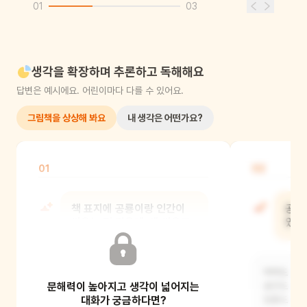
01
03
생각을 확장하며 추론하고 독해해요
답변은 예시에요. 어린이마다 다를 수 있어요.
그림책을 상상해 봐요
내 생각은 어떤가요?
01
02
책 표지에 공룡이랑 인간이
공룡
싸우는 것 같은데, 왜 싸우고
있는
있을까?
아마도 큰 
문해력이 높아지고 생각이 넓어지는
아마도 서로 다르게 생겼다고 생각해서
공간도 있고
싸우고 있는 것 같아요. 공룡은 크고
대화가 궁금하다면?
집들도 있을