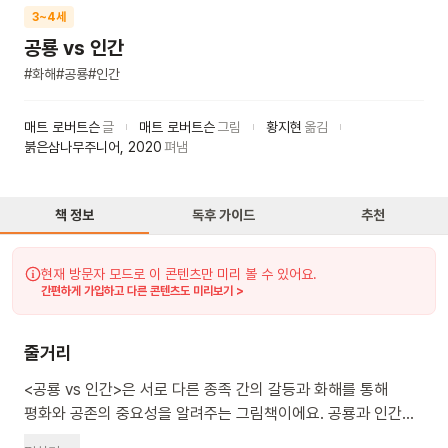
3~4세
공룡 vs 인간
#
화해
#
공룡
#
인간
매트 로버트슨
글
매트 로버트슨
그림
황지현
옮김
붉은삼나무주니어
,
2020
펴냄
책 정보
독후 가이드
추천
현재 방문자 모드로 이 콘텐츠만 미리 볼 수 있어요.
간편하게 가입하고 다른 콘텐츠도 미리보기 >
줄거리
<공룡 vs 인간>은 서로 다른 종족 간의 갈등과 화해를 통해
평화와 공존의 중요성을 알려주는 그림책이에요. 공룡과 인간이
함께 사는 마을에서는 두 종족이 절대 어울리지 말아야 한다는