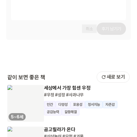
취소
후기 남기기
같이 보면 좋은 책
새로 보기
세상에서 가장 힘센 우정
#우정
#성장
#사과나무
인간
다양성
포용성
정서지능
자존감
공감능력
갈등해결
5~6세
곰고릴라가 온다
#상상놀이
#모험
#괴물