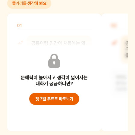
줄거리를 생각해 봐요
01
02
공룡이랑 인간이 처음에는 왜
공룡
서로 싫어했을까?
극복
들었
아마도 서로의 모습이 너무 달라서
문해력이 높아지고 생각이 넓어지는
무서워하고 이해하지 못했을 거예요.
아마도 서로
공룡은 크고 강해 보
대화가 궁금하다면?
있다는 걸 
다르게
첫 7일 무료로 바로보기