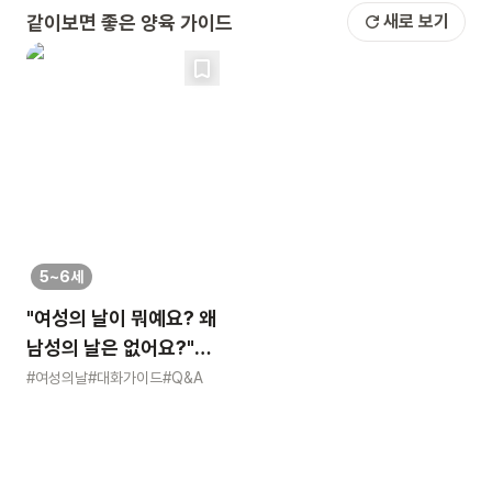
같이보면 좋은 양육 가이드
새로 보기
5~6세
"여성의 날이 뭐예요? 왜
남성의 날은 없어요?"
묻는 어린이에게 이렇게
#여성의날
#대화가이드
#Q&A
알려주세요