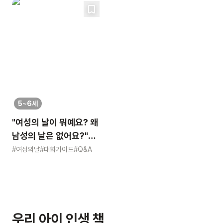
5~6세
"여성의 날이 뭐예요? 왜
남성의 날은 없어요?"
묻는 어린이에게 이렇게
#여성의날
#대화가이드
#Q&A
알려주세요
우리 아이 인생 책,