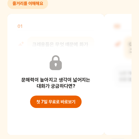
줄거리를 이해해요
01
02
크레용들은 무엇 때문에 화가
대니
난 것이였니?
그려
각각의 색깔이 화난 이유에 대해 다시 한
노란 하늘,
문해력이 높아지고 생각이 넓어지는
번 떠올려 보세요.
분홍 헬리콥
대화가 궁금하다면?
첫 7일 무료로 바로보기