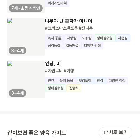
세계시민의식
7세~초등 저학년
나무야 넌 혼자가 아니야
#크리스마스
#포용
#전나무
육지 동물
다양성
포용성
생태감수성
자존감
공감능력
갈등해결
다양한 감정
3~4세
안녕, 비
#자연
#비
#여행
인간
육지 동물
오감놀이
휴식
다양한 감정
생태감수성
집중력
3~4세
같이보면 좋은 양육 가이드
새로 보기