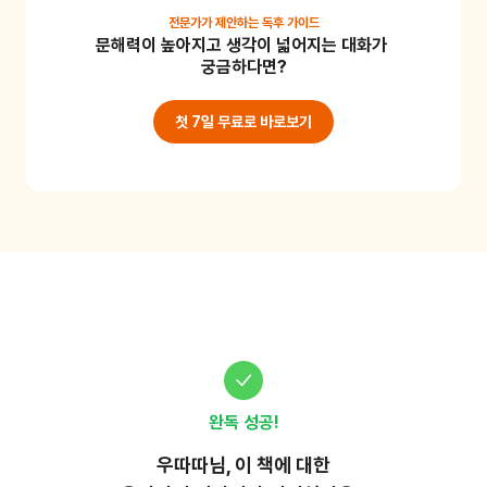
림을 그려보세요. 하늘이 꼭 하늘색이고, 나뭇잎이 꼭 초
전문가가 제안하는
독후 가이드
문해력이 높아지고 생각이 넓어지는 대화가 
록색일 필요는 없지요. 색다른 시각으로 창의적이로 그
궁금하다면?
림을 그려보아요. 다양한 색채를 색다른 방법으로 표현
해 보며 고정관념을 깨고 창의성을 기를 수 있어요. 준비
첫 7일 무료로 바로보기
물: 크레용, 색지
완독 성공!
우따따
님, 이
책
에 대한