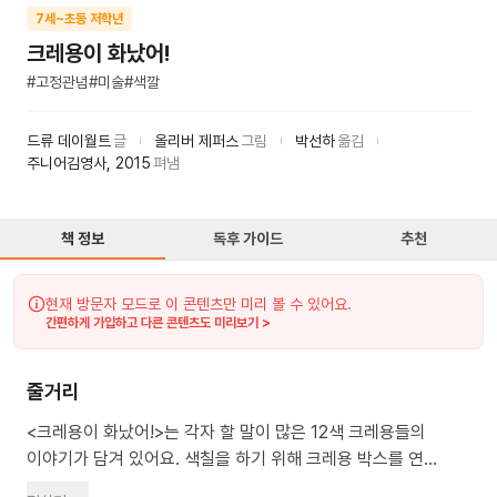
7세~초등 저학년
크레용이 화났어!
#
고정관념
#
미술
#
색깔
드류 데이월트
글
올리버 제퍼스
그림
박선하
옮김
주니어김영사
,
2015
펴냄
책 정보
독후 가이드
추천
현재 방문자 모드로 이 콘텐츠만 미리 볼 수 있어요.
간편하게 가입하고 다른 콘텐츠도 미리보기 >
줄거리
<크레용이 화났어!>는 각자 할 말이 많은 12색 크레용들의
이야기가 담겨 있어요. 색칠을 하기 위해 크레용 박스를 연
대니는 크레용들이 남긴 편지를 발견했어요. 소방차, 사과,