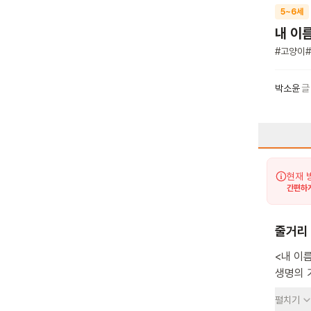
5~6세
내 이
#
고양이
#
박소윤
글
현재 
간편하게
줄거리
<내 이
생명의 가치와
등장해요
펼치기
떠나요.