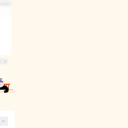
어려웠어요.
햇살, 빗방울 소리, 가을 낙엽, 그리고
바닥에 쌓이