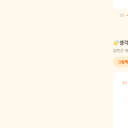
01
생각
답변은 예
그림책
01