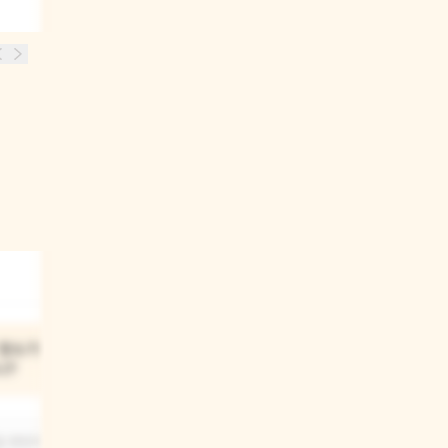
03
장소가 어떤
책에서 계절의 변화를 어떻게
나?
표현했는지 기억나?
집 안인지
네, 책에서는 창가로 들어오는 따뜻한