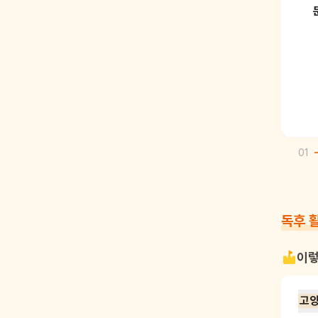
01
독후 
이렇
고양