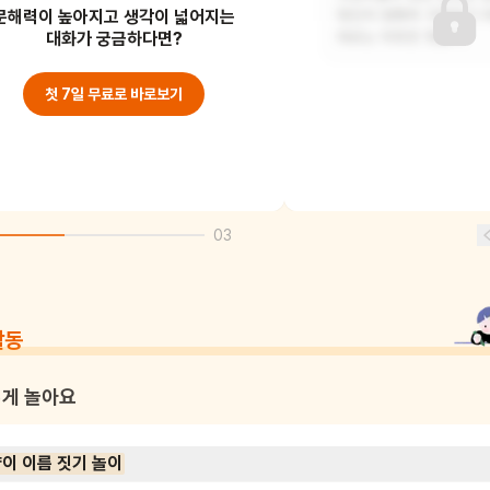
문해력이 높아지고 생각이 넓어지는
저는 마지막까지 남아있던 이름 없는
밖인지 정확히 구분하기 
고양이가 가장 기억에 남아요. 외롭고
대화가 궁금하다면?
때로는 따뜻한 햇살이
슬픈 표정으로 누
첫 7일 무료로 바로보기
03
활동
게 놀아요
이 이름 짓기 놀이