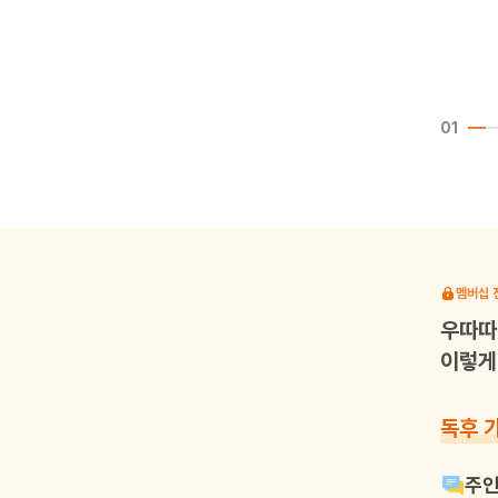
01
멤버십 
우따따
이렇게 
독후 
주인