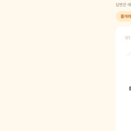
답변은 예
줄거리
01