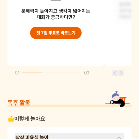
표지에 있는
문해력이 높아지고 생각이 넓어지는
보통 미용실과는 다른, 신기하고 특별한
상어 같은 
미용실일 것 같아요. 머리를 자르면 다른
대화가 궁금하다면?
미용사가
모습으로
첫 7일 무료로 바로보기
01
03
독후 활동
이렇게 놀아요
상상 미용실 놀이