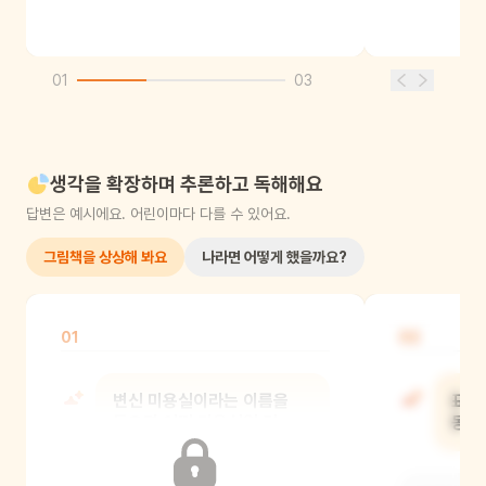
01
03
생각을 확장하며 추론하고 독해해요
답변은 예시에요. 어린이마다 다를 수 있어요.
그림책을 상상해 봐요
나라면 어떻게 했을까요?
01
02
변신 미용실이라는 이름을
표지
들으면 어떤 미용실일 것
동물
같아?