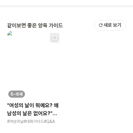
같이보면 좋은 양육 가이드
새로 보기
5~6세
"여성의 날이 뭐예요? 왜
남성의 날은 없어요?"
묻는 어린이에게 이렇게
#여성의날
#대화가이드
#Q&A
알려주세요