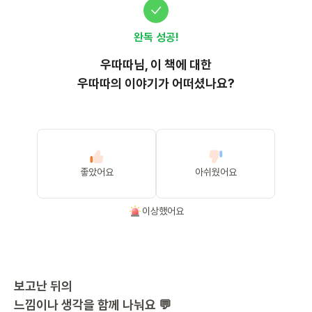
완독 성공!
우따따
님, 이
책
에 대한
우따따의 이야기가 어떠셨나요?
좋았어요
아쉬웠어요
이상했어요
보고난 뒤의
느낌이나 생각을 함께 나눠요 💬