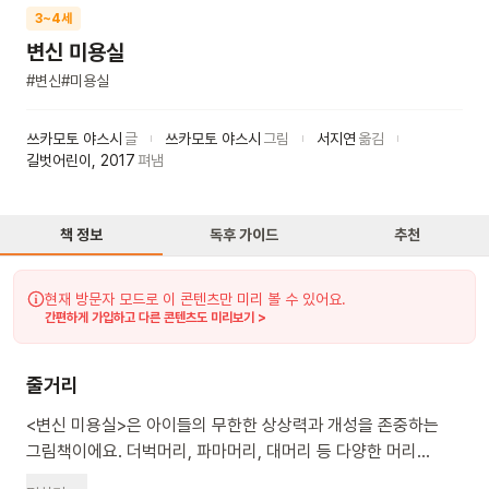
3~4세
변신 미용실
#
변신
#
미용실
쓰카모토 야스시
글
쓰카모토 야스시
그림
서지연
옮김
길벗어린이
,
2017
펴냄
책 정보
독후 가이드
추천
현재 방문자 모드로 이 콘텐츠만 미리 볼 수 있어요.
간편하게 가입하고 다른 콘텐츠도 미리보기 >
줄거리
<변신 미용실>은 아이들의 무한한 상상력과 개성을 존중하는
그림책이에요. 더벅머리, 파마머리, 대머리 등 다양한 머리
스타일을 가진 사람들이 '변신 미용실'을 찾아와요. 이곳에서는