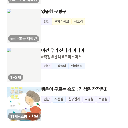
엉뚱한 문방구
인간
수학적사고
사고력
5세~초등 저학년
이건 우리 산타가 아니야
#촉감
#산타
#크리스마스
인간
오감놀이
언어발달
1~2세
행운이 구르는 속도 : 김성운 창작동화
인간
자존감
친구관계
다양성
포용성
11세~초등 저학년