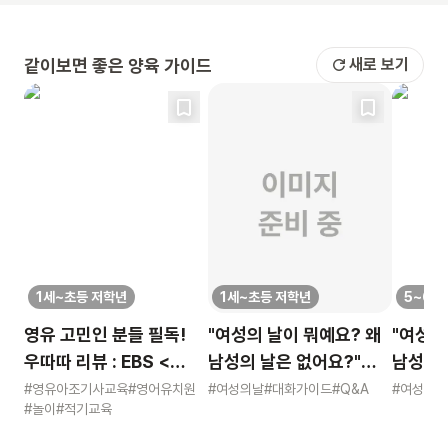
같이보면 좋은 양육 가이드
새로 보기
1세~초등 저학년
1세~초등 저학년
5~6세
영유 고민인 분들 필독!
"여성의 날이 뭐예요? 왜
"여성의
우따따 리뷰 : EBS <
남성의 날은 없어요?"
남성의 
영유아 사교육 보고서>
묻는 어린이에게 이렇게
묻는 어
#영유아조기사교육
#영어유치원
#여성의날
#대화가이드
#Q&A
#여성의날
#놀이
#적기교육
알려주세요
알려주