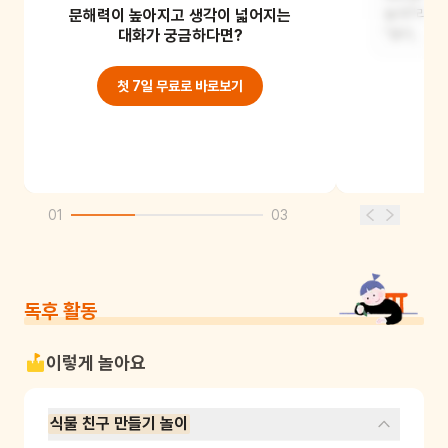
문해력이 높아지고 생각이 넓어지는
하면서 다른 식물 친구들도 만나고,
놀자!"라고
신기한 일들을 경험할
대화가 궁금하다면?
"봄아,
첫 7일 무료로 바로보기
01
03
독후 활동
이렇게 놀아요
식물 친구 만들기 놀이