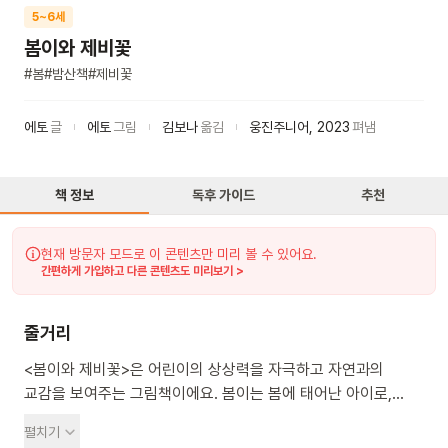
5~6세
봄이와 제비꽃
#
봄
#
밤산책
#
제비꽃
에토
글
에토
그림
김보나
옮김
웅진주니어
,
2023
펴냄
책 정보
독후 가이드
추천
현재 방문자 모드로 이 콘텐츠만 미리 볼 수 있어요.
간편하게 가입하고 다른 콘텐츠도 미리보기 >
줄거리
<봄이와 제비꽃>은 어린이의 상상력을 자극하고 자연과의
교감을 보여주는 그림책이에요. 봄이는 봄에 태어난 아이로,
제비꽃을 좋아해서 화분에 옮겨 심어 방 안에 두어요. 어느 날 밤,
펼치기
달빛이 비치자 제비꽃이 움직이며 봄이에게 말을 걸어요. 함께 밤