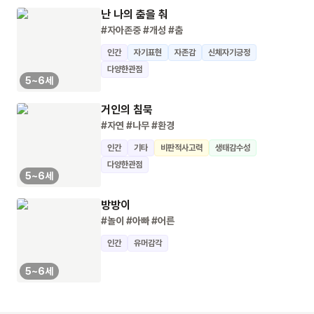
난 나의 춤을 춰
#자아존중
#개성
#춤
인간
자기표현
자존감
신체자기긍정
다양한관점
5~6세
거인의 침묵
#자연
#나무
#환경
인간
기타
비판적사고력
생태감수성
다양한관점
5~6세
방방이
#놀이
#아빠
#어른
인간
유머감각
5~6세