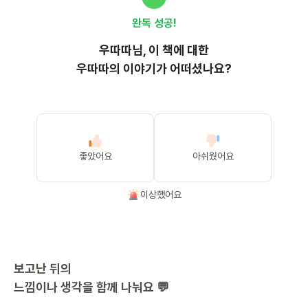
완독 성공!
우따따
님, 이
책
에 대한
우따따의 이야기가 어떠셨나요?
좋았어요
아쉬웠어요
이상했어요
보고난 뒤의
느낌이나 생각을 함께 나눠요 💬