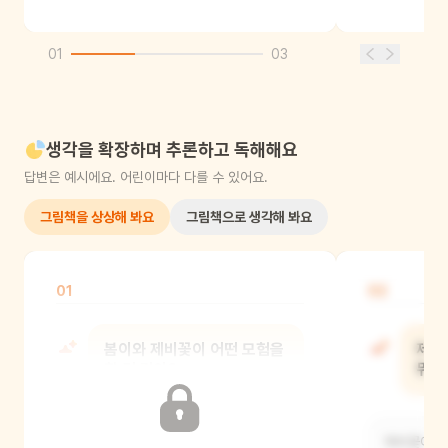
01
03
생각을 확장하며 추론하고 독해해요
답변은 예시에요. 어린이마다 다를 수 있어요.
그림책을 상상해 봐요
그림책으로 생각해 봐요
01
02
봄이와 제비꽃이 어떤 모험을
제비
할 것 같아?
뭐라
봄이와 제비꽃이 함께 밤에 산책을
제비꽃이 말