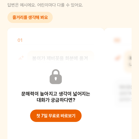
답변은 예시에요. 어린이마다 다를 수 있어요.
줄거리를 생각해 봐요
01
02
봄이가 제비꽃을 화분에 옮겨
제비
심은 이유는 뭘까?
나들
봄이는 아마도 제비꽃을 정말 좋아해서
제비꽃은 아
문해력이 높아지고 생각이 넓어지는
항상 가까이에 두고 싶었을 거예요.
싶었거나, 
그래서 밖에 있는
대화가 궁금하다면?
보여주고 
첫 7일 무료로 바로보기