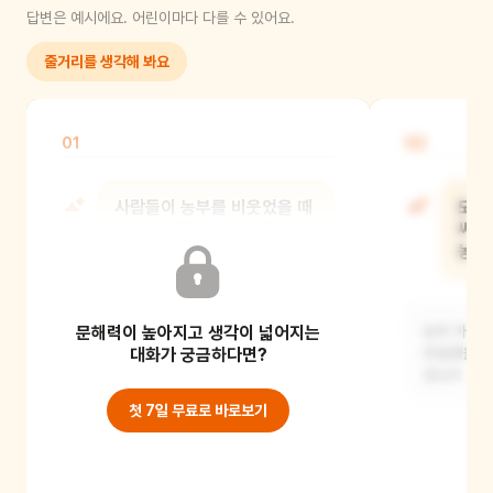
답변은 예시에요. 어린이마다 다를 수 있어요.
줄거리를 생각해 봐요
01
02
사람들이 농부를 비웃었을 때
모래
농부는 어떤 기분이었을까?
씨앗
농부
농부 아저씨는 많이 속상하고 슬펐을 것
문해력이 높아지고 생각이 넓어지는
같아요. 하지만 자신이 하는 일이 옳다고
농부 아저씨
믿었기 때
대화가 궁금하다면?
좌절했을 것
열심히 노력
첫 7일 무료로 바로보기