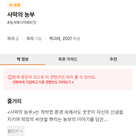
5~6세
사막의 농부
#
농부
#
사막
#
씨앗
의자
글
의자
그림
책고래
,
2021
펴냄
책 정보
독후 가이드
추천
현재 방문자 모드로 이 콘텐츠만 미리 볼 수 있어요.
간편하게 가입하고 다른 콘텐츠도 미리보기 >
줄거리
<사막의 농부>는 척박한 환경 속에서도 꿋꿋이 자신의 신념을
지키며 희망의 씨앗을 뿌리는 농부의 이야기를 담은
그림책이에요. 사막에서 농사를 짓는 농부를 사람들은 비웃고
펼치기
손가락질하지만, 농부는 포기하지 않고 계속해서 씨앗을 뿌려요.