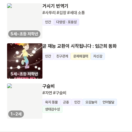
거시기 번역기
#사투리
#김장
#세대 소통
인간
다양성 · 포용성
5세~초등 저학년
곧 재능 교환이 시작됩니다 : 임근희 동화
인간
친구관계
문제해결력
자신감
5세~초등 저학년
구슬비
#자연
#구슬비
육지 동물
곤충
인간
오감놀이
언어발달
생태감수성
1~2세