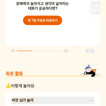
문해력이 높아지고 생각이 넓어지는
사막에서 농사를 짓는 농부 아저씨의
농부 아저씨
이야기일 것 같아요. 사막은 물이 없어서
대화가 궁금하다면?
짓고 있어요
농사짓기 어려
농사짓기가
첫 7일 무료로 바로보기
01
03
독후 활동
이렇게 놀아요
씨앗 심기 놀이