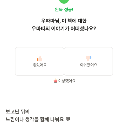
완독 성공!
우따따
님, 이
책
에 대한
우따따의 이야기가 어떠셨나요?
좋았어요
아쉬웠어요
이상했어요
보고난 뒤의
느낌이나 생각을 함께 나눠요 💬