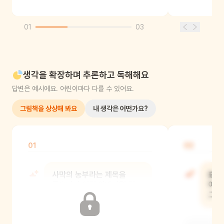
01
03
생각을 확장하며 추론하고 독해해요
답변은 예시에요. 어린이마다 다를 수 있어요.
그림책을 상상해 봐요
내 생각은 어떤가요?
01
02
사막의 농부라는 제목을
표지
들으니까 어떤 이야기일 것
어떤
같아?
그런