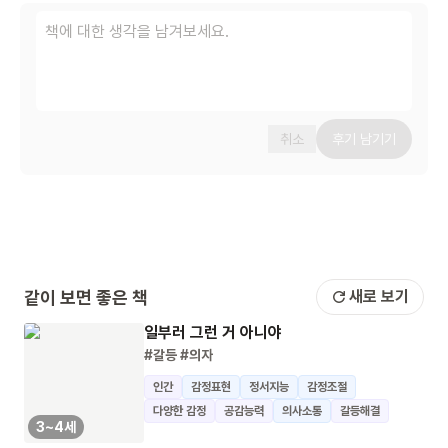
취소
후기 남기기
같이 보면 좋은 책
새로 보기
일부러 그런 거 아니야
#갈등
#의자
인간
감정표현
정서지능
감정조절
다양한 감정
공감능력
의사소통
갈등해결
3~4세